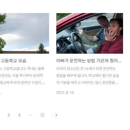
으로 너의 삶이 채워지기를 기도
해 가실 겁니다. 나린은 우리 집의 막내입니
가 왜 질투가 났을까요? 날수 밖
다. 에티오피아에서 23개월 때 입양을 한 마
 아빠만 찾아요. ㅠㅠ 그렇다고
음으로 낳은 딸입니다. 5살 나린 어릴 때부터
력이 없는 것이 아니거든요. 미
외모가 출중했습니다. 다들 지나가면서 한 마
와서 27년을 살았으니 영어는 어
디씩 해줍니다. 지나가는 행인: "어머나.. 너
수 있지요. 그러나.. 막내는 아빠가
어쩜 이렇게 예쁘게 생겼니?" 이때는 두 살
봅니다. 아빠는 어릴 때부터 잘
되었을 때입니다. 그때는 예쁘다는 말의 정의
 하는 것을 좋아해요. 또 아빠
를 잘 이해를 못하고 있었던 것 같습니다. 그
 고등학교 모습
아빠가 운전하는 방법 가르쳐 줬어요.
감각이 있어요. 엄마하고 차원이
래서인지 예쁜 미소로 반겨줍니다. 그러다가
는 유머 감각이 전혀 없고 늘 명
4살 Dora the explorer(탐험가 도라) 입
는 고등학교입니다. 막내는 올해
미국의 청소년은 만 16세가 되면 운전하는
해라 저거 해라 하니 별로 ..
문했습니다. 매일 하루 종일 그것만 틀..
되었어요. 가을 학기부터 본격적
방법을 배우게 됩니다. 학교에서 필기와 실습
 등교하게 되어 온라인 수업이 아
의 기본을 배우고 나머지는 임시 운전증을 가
교에서 교육을 받게 되었습니다.
지고 연습을 하게 됩니다. 낮과 밤 시간대에
.
2021. 8. 14.
학교 규모가 상당합니다. 이곳 고
운전을 얼마를 해야 한다는 기록을 합니다.
 1,661 명가량 되는 규모의 인
그리고 만 18세가 되면 정식 운전면허 시험
고 있다고 합니다. 그만큼 학교
을 보고 면허증을 취득하게 되는 것이지요.
3
4
···
12
많은 인원이 함께 활동할 수 있
이렇게 매일 운전을 가르쳐 달라고 아빠한테
어 있군요. 대충 필자가 다녀온
말을 하는 딸을 모습을 봅니다. 오늘은 엄마