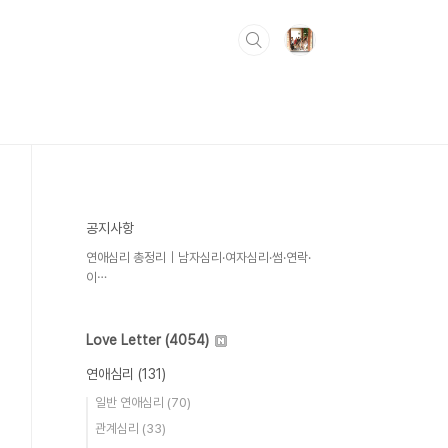
공지사항
연애심리 총정리｜남자심리·여자심리·썸·연락·
이⋯
Love Letter
(4054)
연애심리
(131)
일반 연애심리
(70)
관계심리
(33)