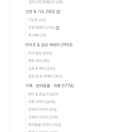
크리스천 연애심리
(28)
신앙 & 기도
(182)
기도문
(33)
신앙 에세이
(115)
책 리뷰
(32)
라이프 & 감성 에세이
(1953)
미국 일상
(599)
문화 차이
(85)
교육 & 육아
(241)
감성 글 & 에세이
(367)
가족 · 반려동물 · 취향
(1776)
취미 & 관심사
(651)
가족 이야기
(655)
강아지 이야기
(94)
고양이 이야기
(135)
반려동물 이야기
(102)