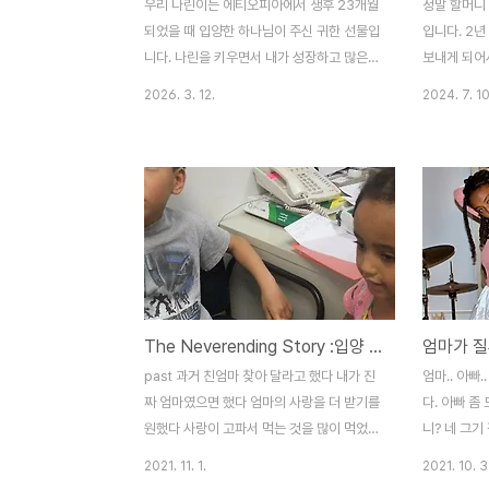
우리 나린이는 에티오피아에서 생후 23개월
정말 할머니
되었을 때 입양한 하나님이 주신 귀한 선물입
입니다. 2년
니다. 나린을 키우면서 내가 성장하고 많은
보내게 되어
것을 배우게 되었는데요. 우리 집의 다른 아
전에 이곳에
2026. 3. 12.
2024. 7. 10
이들보다 유달리 성숙하고 엄마와 아빠의 마
입양아가 되시
음을 헤아리던 아이랍니다. 사랑과 귀여움을
후에 얼마나
독차지했던 우리 집의 막내입니다. 지금은 뉴
에서 막내였
멕시코에서 수어 통역사의 길을 가고자 공부
국가정으로 
를 하고 있습니다. 사랑은 그렇습니다. 작은
들었던 기억
것에서부터 시작해서 이렇게 많은 사람들에
한국의 언니
게 전달되고 있는 것 같습니다. 수어 통역 또
낸다고 하시
한 사랑이 함께 하는 직업이 아닌가 생각됩니
니, 영어도 
다. 그것에 대한 열정이 없다면 이런 특수한
수가 있었겠
The Neverending Story :입양 20년 후
엄마가 질
학과를 선택할 수가 없겠지요. 며칠 전에는
별하게 신디
아빠한테 전화가 왔어요. 마음에 상처를 많이
지금은 아들
past 과거 친엄마 찾아 달라고 했다 내가 진
엄마.. 아빠
받은 듯합니다. 대학교 생활 하기도 바쁜데,
가고 계십니
짜 엄마였으면 했다 엄마의 사랑을 더 받기를
다. 아빠 좀
친구로 살갑게 다가온 ..
그 시절을 이
원했다 사랑이 고파서 먹는 것을 많이 먹었다
니? 네 그기
사랑은 나누어 주어도 늘 부족했다 그들은 밤
아름다운 외
2021. 11. 1.
2021. 10. 3
이 되면 두려움에 사로 잡히기도 했다.
한단다. 너의