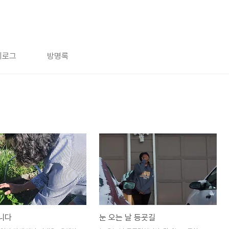
치로그
방명록
니다
눈 오는 날 등굣길