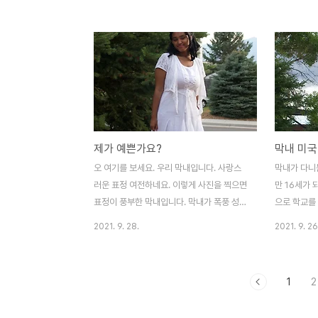
present 현재 친엄마를 찾는 것을 포기했다
나님의 말씀
그냥 엄마가 있어 나의 엄마라 좋다고 했다
한단다. 엄마
사랑은 나눌수록 깊어진다는 사실을 알았다
에요. 막내는
이제는 사랑에 굶주리지 않았다 그 사랑의 깊
제가 영어 실
이를 알기 때문에 헤어질까 두려워하지 않는
국에 이민 
다. 아이 둘을 입양할 결심을 했을 때, 주변의
느 정도 할 
반대가 극심했다. 특히 나의 영원한 지지자로
아주 편한가 
남아 줄 것 같았던 엄마의 반대가 심했다. "깜
놀아주고 함께
제가 예쁜가요?
막내 미국
둥이 사는 나라에 애를 입양해서 뭐하라고 그
는 한 유머 
라노. 지금 있는 애도 키우기 힘들잖나. 그냥
다르죠. 엄마
오 여기를 보세요. 우리 막내입니다. 사랑스
막내가 다니
포기하고 있는 애나 잘 간수해라." 이 말은 우
령조로 이거 
러운 표정 여전하네요. 이렇게 사진을 찍으면
만 16세가 
리..
표정이 풍부한 막내입니다. 막내가 폭풍 성장
으로 학교를
하고 이렇게 예쁜 사진을 찍어 줄 날이 올 줄
닌 직접 학
2021. 9. 28.
2021. 9. 26
누가 알았겠습니까. 이런 예쁜 모습은 사진으
미국의 고등
로 오래 담아 둬야 합니다. 그래서 엄마는 작
등학교는 대충
정하고 사진의 셔트를 누르기 시작합니다. 엄
원을 수용하
1
2
마 나 예뻐? 그래. 정말 예쁘다. 막내는 예쁜
건물 구조도 
것을 알아요. 자신이 얼마나 예쁘고 사랑받고
는 구조로 되