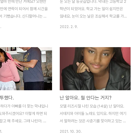
 얼마 만에 만난 거예요? 오랜만
눈 오는 날 등굣길입니다. 막내는 고등학교 2
 만에 연락이 되어서 함께 시간을
학년이 되었어요. 학교 가는 일이 쉽지만은
서 기뻤습니다. 신디할머니는 예
않네요. 눈이 오는 날은 조심해서 학교를 가
서 산책을 하다가 만났던 한국계
야 해요. 엄마의 도움을 받아서 차로 무사히
.
2022. 2. 9.
는 분입니다. 6.25 사태가 난
학교까지 데려다준답니다. 막내는 학교 생활
 한국이 어려웠던지 할머니 집안
을 문난하게 잘하고 있는 모습을 보면 대견하
는데요. 9살이었던 할머니가 미
기도 합니다. 예전 살던 다른 주에서 보냈던
입양을 보내게 되었다는 사연을
추억의 친구들과 헤어지고 이곳에서 새로운
이 문득 났습니다.지금 두 명의
친구도 사귀었답니다. 친구와 잘 지내고 있는
를 다시 만나서 함께 연락하고 지
일상을 보면 영락없는 미국의 고등학생입니
는 신디 할머니 이야기를 들어보
다. 요즘은 스마트 폰 시대인지라, 친구끼리
못하는 9살의 여자 아이가 뭘 할
도 폰으로 주로 대화를 하고 놀고 있는 모습
어요. 그렇지만 하나님은 아주 특
을 종종 목격합니다. 예전과 달라진 생활을
투했다.
난 알아요. 뭘 안다는 거지?
할머니에게 역사를 하셨답니다.
보면 이것도 문명의 발달에 따라서 생겨난 풍
과 손자들 이렇게 좋은 삶을 살아
습으로 보입니다. 많은 시대를 걸쳐서 고등학
.. 하다가 아빠를 더 찾는 막내입니
모델 리즈시절 나린 모습 (14살) 난 알아요.
다. 미국에 적응하기도 힘들었던
생의 모습도 변화가 되어 가고 있네요. 미국
 도와주시겠어요? 이렇게 하면 되
서태지와 아이들 노래도 있지요. 하지만 여기
야기하던 신디..
의 고등학교는 마스크 자율..
 잡고 해 주세요. 그래 나린아. 넌
서 말하려는 것은 사춘기를 맞이하고 있는 우
모만큼이나 마음도 성숙되었으면
리 막내의 말하는 톤을 이야기하는 겁니다.
1.
2021. 10. 30.
 빛나는 청춘 더욱 아름다운 하
사춘기의 자녀를 둔 분이라면 무슨 말인지 이