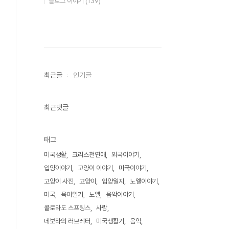
블로그 이야기
(139)
최근글
인기글
최근댓글
태그
미국생활
크리스천연애
외국이야기
입양이야기
고양이 이야기
미국이야기
고양이 사진
고양이
입양일지
노엘이야기
미국
육아일기
노엘
음악이야기
콜로라도 스프링스
사랑
데보라의 러브레터
미국생활기
음악