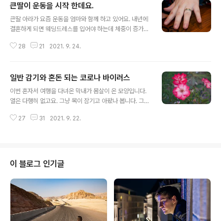
큰딸이 운동을 시작 한데요.
글 내용
큰딸 아라가 요즘 운동을 엄마와 함께 하고 있어요. 내년에
결혼하게 되면 웨딩드레스를 입어야 하는데 체중이 증가해
서 이대로는 안 되겠다고 생각했나 봐요. 그래서 생각해낸
28
21
2021. 9. 24.
것이 엄마와 함께 운동을 하자는 것이네요. 매일 아침마다
운동 앱을 통해서 지정된 모션을 따라 하고 음식 사진도 찍
고 해서 운동 트레이너가 앱을 통해서 코치를 해주는 시스
일반 감기와 혼돈 되는 코로나 바이러스
템인데요. 음식 사진을 찍어 보내 주면 대충 음식 관리에 관
글 내용
한 팁도 제공해준답니다. 지금 운동을 같이 한지가 일주일
이번 혼자서 여행을 다녀온 막내가 몸살이 온 모양입니다.
지나고 있는데요. 매일 같이 운동하고 하는 시간이 좋습니
열은 다행히 없고요. 그냥 목이 잠기고 아팠나 봅니다. 그래
다. 이제 결혼해서 새 보금자리를 마련하면 언제 이런 시간
서 하루는 푹 쉬고 내일 학교를 가게 했어요. 요즘은 몸의
을 보낼 수 있을지도 의문입니다. 그래서 함께 하고 있는 시
27
31
2021. 9. 22.
조금의 이상 신호만 와도 코로나 역병이 아닐까 우려하는
간의 소중함을 깨닫습니다. 우리는 같이 운동하고 서로 격
사람들이 많이 늘어가고 있어요. 바이러스 공포에 떨면서
려해주면서 할 수 있다는 믿음..
살고 있는 주변 사람들을 많이 보게 되네요. 막내는 하루 종
일 방에서 충분한 휴식 덕분에 오후의 몸상태를 보니 내일
학교를 보내도 될 것 같습니다. 물론 아침에 막내가 다니는
이 블로그 인기글
고등학교에 미리 연락을 했어요. 상태가 괜찮으면 내일 학
교를 보내도 된다고 하더군요. 막내는 친구와 통화를 하고
우리 부부에게 묻습니다. 같은 학교 친구 중 하나는 감기로
인해서 학교 결석을 하게 되었고, 코로나 테스트를 받고 음
성 판정을 받으면 학교..