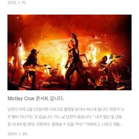
기분은 날라 갈 듯이 기뻤다. 누군가 그녀를 부르는 소리가 들린다. 뒤를 돌아
2010. 1. 15.
본 그녀 옆에는 회사 상사였다. "미쓰정. 전화 왔네. 받아 봐. 방송국이라고 하는
데?" "네? 방송국요??" "응.. 어서..받아." "넵." "여보세요.." "혹시 라디오 오후
의 팝스에 일일 디제이를 신청하신 000씨 맞으시죠?" "네 그런데요." "축하드
립니다." "방송국 일일 디제이로 당첨 됐습니다." 중략 "이번 주에 생방송으로
나갑니다. 방송 스케줄이 잡혔습니다. 제가 말한 그 날짜에 방송국에 ..
Motley Crue 콘서트 갑니다.
남편이 이제 2월 22일이면 이라크로 발령을 받아서 떠나게 됩니다. 하루가 너
무 빨리 지나가는 것 같습니다. 어느 날 남편이 묻습니다. " 내가 없는 일 년을
잘 지내야 할 텐데. 걱정이다. 잘해낼 수 있을 거야." "어쩌라고. 나하고 애들만
남겨두고. ㅠㅠ" "내가 이라크 가기 전에 특별히 하고 싶은 일이 있으면 말해."
2009. 1. 30.