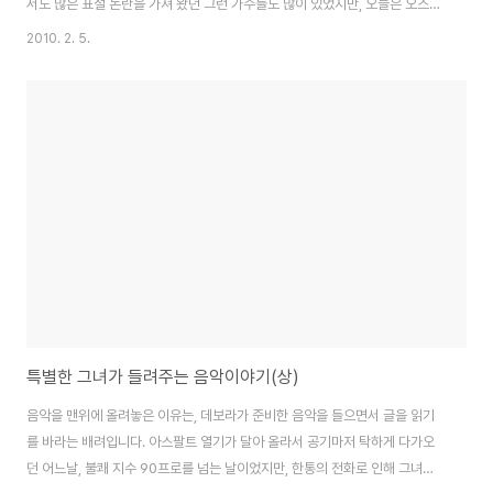
서도 많은 표절 논란을 가져 왔던 그런 가수들도 많이 있었지만, 오늘은 오스트
레일리아인들이 사랑하는 음악이 표절논란의 도마위에 올랐습니다. 그것은
2010. 2. 5.
Down under라는 곡으로 80년도에 많은 사랑을 받았던 곡이었습니다.
Down Under라는 곡은 Business As Usual이라는 앨범에 수록된 곡으로
서 1983년 미국와 영국차트오른 곡으로 유명한 곡입니다. 이곡은 또한 오스트
레일리아인의 비 공식 국가로 불려질 만큼 많은 인기를 얻는 곡이기고 합니다.
2001년도 오스트레일리아 음악차트를 돌아 보면 4위에 머물러 있을 정도의
놀라운 인기를 보여주고 있..
특별한 그녀가 들려주는 음악이야기(상)
음악을 맨위에 올려놓은 이유는, 데보라가 준비한 음악을 들으면서 글을 읽기
를 바라는 배려입니다. 아스팔트 열기가 달아 올라서 공기마저 탁하게 다가오
던 어느날, 불쾌 지수 90프로를 넘는 날이었지만, 한통의 전화로 인해 그녀의