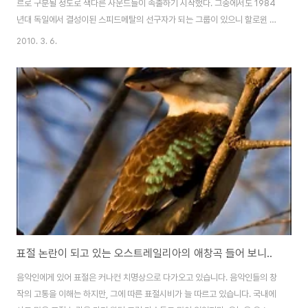
르로 구분될 정도로 색다른 사운드들이 속출하기 시작했다. 그중에서도 1984
년대 독일에서 결성이된 스피드메탈의 선구자가 되는 그룹이 있으니 할로윈 이
라고 불렀다. 스피드메탈의 혜성처럼 나타나서 그들의 위치를 굳건히 지켜온
2010. 3. 6.
그룹이었다. 오늘여러분에게 소개할 그들의명반이 있으니 바로, 그들의 1987
년 정규앨범 3집에수록된 Keeper OfThe Seven Keys I주목할만하다. 원
래 Keeper of the Seven Keys Part 1 과 part2를 같이 더블 앨범으로 내
놓을 예정이었지만, 레이블사의 거절로 인해 결국, Keeper of the seven
keys Part 1을 출시한 후에, 1988년에 part2가 나왔다...
표절 논란이 되고 있는 오스트레일리아의 애창곡 들어 보니..
음악인에게 있어 표절은 커나컨 치명상으로 다가오고 있습니다. 음악인들의 창
작의 고통을 이해는 하지만, 그에 따른 표절시비가 늘 따르고 있습니다. 국내에