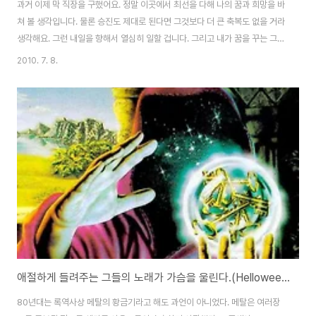
과거 이제 막 직장을 구했어요. 정말 이곳에서 최선을 다해 나의 꿈과 희망을 바
쳐 볼 생각입니다. 물론 승진도 제대로 된다면 그것보다 더 큰 축복도 없을 거라
생각해요. 그런 내일을 향해서 열심히 일할 겁니다. 그리고 내가 꿈을 꾸는 그
날이 온다면, 이런 오늘이 있었다는 사실에 행복해할 겁니다. 현재 여름날 불쾌
2010. 7. 8.
지수는 높아만 가고, 직장일로 스트레스가 풀리지 않고, 업무는 산처럼 쌓여있
습니다. 상사는 빨리 일을 처리해 달라고 다그칩니다. 그럴 때, 여지없이 담배
한개를 꺼내어 피어 보려고 하지만, 담배는 떨어졌군요.이럴땐 어떻게 하죠? 아
마침 직장 상사가 부릅니다. 이번에는 무사히 넘어 갈 수 있을까요? 괜찮다고
말하지 말아요. 정말 힘들땐 그냥 힘들다고 말하는거에요. 우리 살아가는 생활
이 다 그런거..
애절하게 들려주는 그들의 노래가 가슴을 울린다.(Helloween - Keeper of the seven keys 리뷰)
80년대는 록역사상 메탈의 황금기라고 해도 과언이 아니었다. 메탈은 여러장