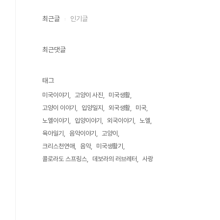
최근글
인기글
최근댓글
태그
미국이야기
고양이 사진
미국생활
고양이 이야기
입양일지
외국생활
미국
노엘이야기
입양이야기
외국이야기
노엘
육아일기
음악이야기
고양이
크리스천연애
음악
미국생활기
콜로라도 스프링스
데보라의 러브레터
사랑