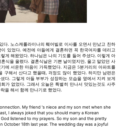
있다. 노스캐롤라이나의 훼어빌로 이사를 오면서 만났고 친하
남이 있었다. 예전에 아들에게 결혼하면 꼭 한국여자를 데리고
그렇게 해왔었다. 하나님은 나의 기도를 들어 주셨다. 이렇게 아
 결혼식을 올렸다. 결혼식날은 기쁜 날이였지만, 울고 말았던 사
였기에 서운한 마음이 가득했었다. 지금은 5분거리의 아파트를
을 구해서 산다고 했을때, 걱정도 많이 했었다. 하지만 남편은
셨다. 그렇게 아들 부부가 성장하는 모습을 옆에서 지켜 보게
기회가 없었다. 그래서 오늘은 특별히 만나서 맛있는것도 사주
승락을 해서 함께 만나기로 했었다.
l connection. My friend 's niece and my son met when she
 past, I always joked that you should marry a Korean
God listened to my prayers. So my son and the pretty
 October 18th last year. The wedding day was a joyful