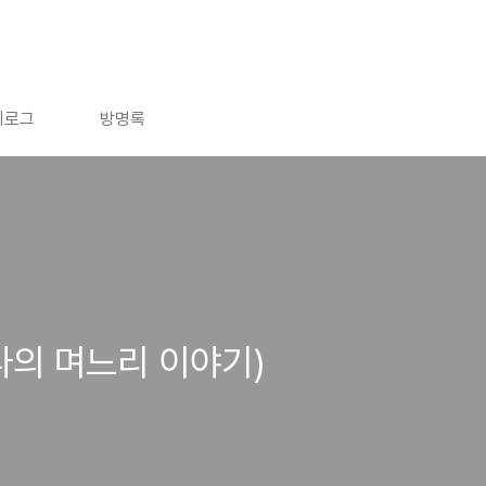
치로그
방명록
aw(나의 며느리 이야기)