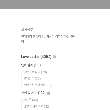
공지사항
연애심리 총정리｜남자심리·여자심리·썸·연락·
이⋯
Love Letter
(4054)
연애심리
(131)
일반 연애심리
(70)
관계심리
(33)
크리스천 연애심리
(28)
신앙 & 기도
(182)
기도문
(33)
신앙 에세이
(115)