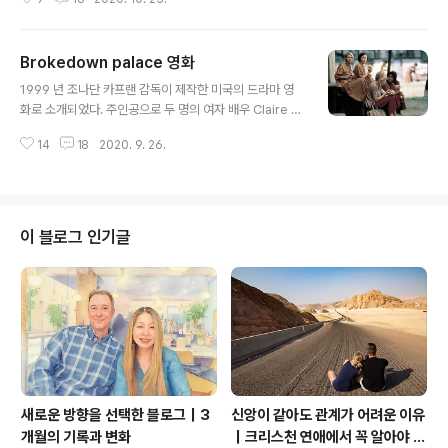
든 청소년기를 보내는 모습이 안타까워 몰래 우정의 편지
로 격려가 담긴 내용을 한지평은 대필을 하게 된다. 편지의
주인공은 남도산으로 실존하는 사람의 이름을 사용했다.
Brokedown palace 영화
달미는 몰래 짝사랑을 한 펜팔 친구와 현실적 만남을 하지
글 내용
만 이름만 도용했을 뿐 실제 편지를 쓴 인물은 한지평이었
1999 년 조나단 카프랜 감독이 제작한 미국의 드라마 영
다. 이런 사실을 모르고 만남을 갖게 된 달미었다. 파티장에
화로 소개되었다. 주인공으로 두 명의 여자 배우 Claire D
서 언니와 엄마 앞에서 근사하게 보이고 싶었던 그녀의 소
anes, Kate Beckinsale 출연한다. 위의 영화는 실제로
원을 들어준 도산은 실제로 잘 나가는 사장도 아니고 꿈을
14
18
2020. 9. 26.
일어난 사건을 바탕으로 제작되었다. 당시 쇼킹한 내용으
찾아서 성공을 하는 의지가 넘치는 공학도가 모여서 만든
로 인해서 이슈를 만들어내었다. 스포일러 있다. 줄거리 엘
작은 회사 었다. 한지평은 달미를 실망시..
리스와 달린은 고등학교 졸업 기념으로 휴가를 가는데 원
래 목적지가 하와이었으나, 부모를 속이고 태국으로 여행
을 떠난다. 엘리스와 달린은 어릴 때부터 절친으로 지내온
이 블로그 인기글
사이다. 태국의 여행은 그런대로 재미있게 보내고 있었다.
어느 날 호텔에서 한 남자를 만나기 전까지는 말이다. 그 남
자는 마약을 다른 나라로 운반하는 사람이었고 여자의 마
음을 이용한다. 결국 그들은 그 남자의 속임수에 넘어갔다.
공항에서 마약 단속..
새로운 방향을 선택한 블로그｜3
신앙이 같아도 관계가 어려운 이유
개월의 기록과 변화
｜크리스천 연애에서 꼭 알아야 할