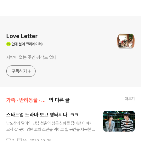
로그 정보
Love Letter
(새창열림)
연애
분야 크리에이터
사랑이 없는 곳엔 감각도 없다
구독하기
더보기
가족 · 반려동물 · 취향/취미 & 관심사
의 다른 글
스타트업 드라마 보고 빵터지다. ㅋㅋ
글 내용
남도산과 달미의 만남 청춘의 성공 신화를 담아낸 이야기
로서 갈 곳이 없던 고아 소년을 먹이고 쉴 공간을 제공한 할
머니의 사랑에 감사함을 느낀다. 할머니의 손녀 달미가 힘
7
16
2020. 10. 25.