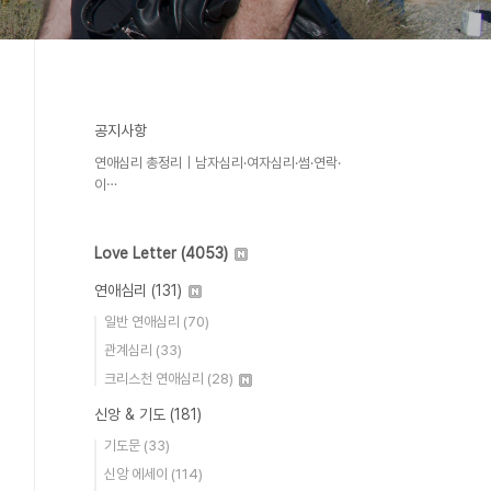
공지사항
연애심리 총정리｜남자심리·여자심리·썸·연락·
이⋯
Love Letter
(4053)
연애심리
(131)
일반 연애심리
(70)
관계심리
(33)
크리스천 연애심리
(28)
신앙 & 기도
(181)
기도문
(33)
신앙 에세이
(114)