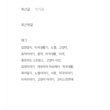
최근글
인기글
최근댓글
태그
입양일지
미국생활기
노엘
고양이
음악이야기
음악
미국생활
미국
콜로라도 스프링스
고양이 사진
입양이야기
데보라의 러브레터
외국생활
육아일기
노엘이야기
사랑
외국이야기
미국이야기
고양이 이야기
크리스천연애