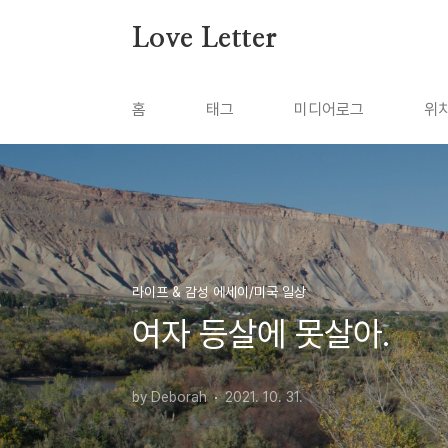
본문 바로가기
Love Letter
홈
태그
미디어로그
위
라이프 & 감성 에세이/미국 일상
여자 등살에 못살아.
by Deborah
2021. 10. 31.