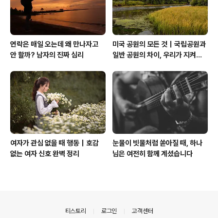
연락은 매일 오는데 왜 만나자고
미국 공원의 모든 것｜국립공원과
안 할까? 남자의 진짜 심리
일반 공원의 차이, 우리가 지켜야
할 자연
여자가 관심 없을 때 행동｜호감
눈물이 빗물처럼 쏟아질 때, 하나
없는 여자 신호 완벽 정리
님은 여전히 함께 계셨습니다
의안내
티스토리
로그인
고객센터