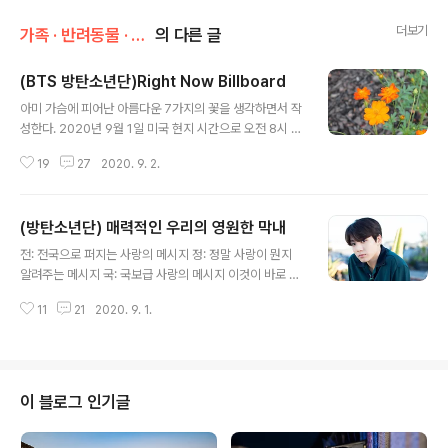
더보기
가족 · 반려동물 · 취향/취미 & 관심사
의 다른 글
(BTS 방탄소년단)Right Now Billboard
글 내용
아미 가슴에 피어난 아름다운 7가지의 꽃을 생각하면서 작
성한다. 2020년 9월 1일 미국 현지 시간으로 오전 8시 3
5분 빌보드 차트 순위 아티스트 100인 중 1위의 인물로 등
19
27
2020. 9. 2.
장. 우아아 아 너무 반가워.. 방탄.. 울 탄이들 수고 많았어!
대단해. 자랑스러워! 이쯤 해서 오늘의 영광을 안겨다 준 노
래.. 들어 볼까? 다아나마이트처럼 긍정적 메시지가 전 세
(방탄소년단) 매력적인 우리의 영원한 막내
계로 퍼져간다. 우리의 삶은 힘들지만 그들이 안겨다 주는
글 내용
에너지는 늘 새로운 힘을 쏟게 해 준다. 진정 이 시대의 워
전: 전국으로 퍼지는 사랑의 메시지 정: 정말 사랑이 뭔지
너의 자세를 보여준 곡이라 생각된다. 우리 모두 다이너마
알려주는 메시지 국: 국보급 사랑의 메시지 이것이 바로 방
이트처럼 긍정적으로 삶을 바라보자. Drake - Laugh No
탄소년단이 세상을 향해 들려준 메시지다. BTS(방탄소년
w Cry Later ft. Lil Durk DaBaby - Rockstar feat. R
11
21
2020. 9. 1.
단)_ We Are Bulletproof Pt2(위 아 불렛프루프 Pt.2):
oddy Ricch The..
위의 곡은 슈가, 알엠이 작사에 참여한 곡이다. 울 탄이의
초창기 데뷔 2 Cool 4 Skool앨범(June 12, 2013) 가
운데서 우리 정국이 불러주는 랩 파트 신선했다. ^^ 내 이름
은 정국 스케일은 전국 하하하 사랑을 독차지하고 있는 우
이 블로그 인기글
리의 영원한 막내를 소개한다. 전정국.. 처음 그를 알게 된
것은.. 실제로 만난 것은 절대 아님. 하하하 그냥 아미가 되