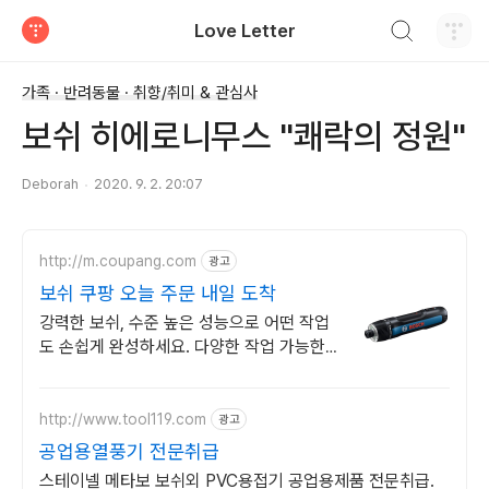
검색하기
Love Letter
티스토리
가족 · 반려동물 · 취향/취미 & 관심사
보쉬 히에로니무스 "쾌락의 정원"
Deborah
2020. 9. 2. 20:07
http://m.coupang.com
광고
보쉬 쿠팡 오늘 주문 내일 도착
강력한 보쉬, 수준 높은 성능으로 어떤 작업
도 손쉽게 완성하세요. 다양한 작업 가능한
전동드릴 풀세트, 와우회원 무료배송으로 편
리하게.
http://www.tool119.com
광고
공업용열풍기 전문취급
스테이넬 메타보 보쉬외 PVC용접기 공업용제품 전문취급.