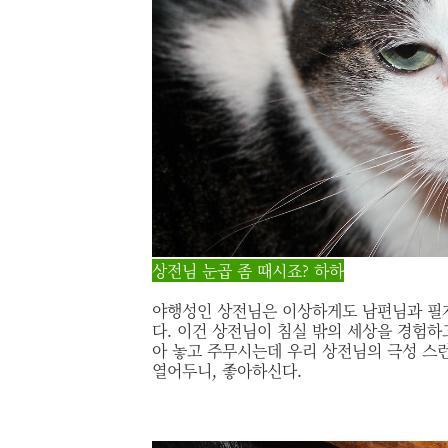
상전님 눈곱 좀 때시죠? 하하
야행성인 상전님은 이상하게도 남편님과 필자
다. 이건 상전님이 침실 밖의 세상을 경험하
아 놓고 주무시는데 우리 상전님의 극성 스런
열어두니, 좋아하신다.