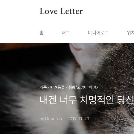
본문 바로가기
Love Letter
홈
태그
미디어로그
위
가족 · 반려동물 · 취향/고양이 이야기
내겐 너무 치명적인 당
by Deborah
2019. 11. 23.