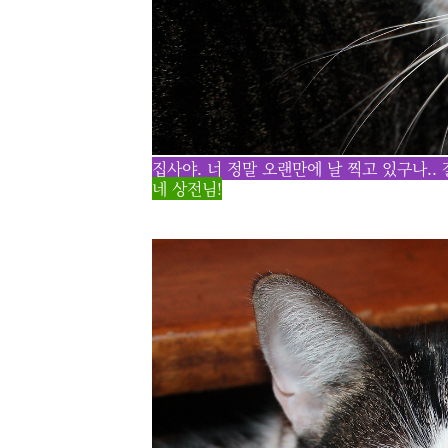
집사야. 너 정말 오랜만에 날 찍고 있구나.. 
네 상전님!