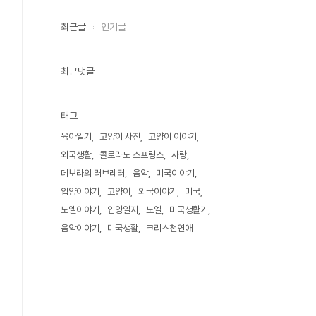
최근글
인기글
최근댓글
태그
육아일기
고양이 사진
고양이 이야기
외국생활
콜로라도 스프링스
사랑
데보라의 러브레터
음악
미국이야기
입양이야기
고양이
외국이야기
미국
노엘이야기
입양일지
노엘
미국생활기
음악이야기
미국생활
크리스천연애