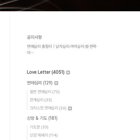
공지사항
연애심리 총정리｜남자심리·여자심리·썸·연락·
이⋯
Love Letter
(4051)
연애심리
(129)
일반 연애심리
(70)
관계심리
(33)
크리스천 연애심리
(26)
신앙 & 기도
(181)
기도문
(33)
신앙 에세이
(114)