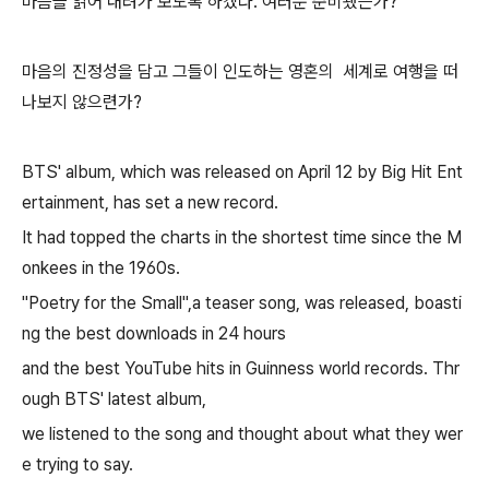
마음을 읽어 내려가 보도록 하겠다. 여러분 준비됐는가?
마음의 진정성을 담고 그들이 인도하는 영혼의 세계로 여행을 떠
나보지 않으련가?
BTS' album, which was released on April 12 by Big Hit Ent
ertainment, has set a new record.
It had topped the charts in the shortest time since the M
onkees in the 1960s.
"Poetry for the Small",a teaser song, was released, boasti
ng the best downloads in 24 hours
and the best YouTube hits in Guinness world records. Thr
ough BTS' latest album,
we listened to the song and thought about what they wer
e trying to say.