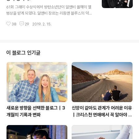
글 내용
운 무리에 어울릴 때 시인의 유쾌함은 더해지나니, 나는 그
61회 그래미 수상식에서 방탄소년단이 알앤비 올해의 앨
저 바라보고 또 바라볼 뿐 내가 정말 얻은 것을 알지 못했
범상을 받게 되었다. 알앤비 장르는 리듬앤 블루스의 약어
다. 하염없이 있거나, 시름에 잠겨 나 홀로 자리에 누워 있
로서 멜로틱한 음악들이 많은 사람들의 마음을 사로잡기에
을 때 내 마음에 그 모습을 떠 오르나니, 이는 바로 고독의
38
29
2019. 2. 15.
부족함이 없었다. 그들의 당당한 그래미 수상식의 모습은
축복이 아니랴, 그럴 때..
장한 대한의 아들임을 입증해주고도 부족함이 없었던 순간
이였다. At the 61st Grammy Awards, BTS won R&
B Album of the Year award. The R&B genre is an
abbreviation for rhythm and blues which attract
이 블로그 인기글
s many people. Their impressive Grammy awar
d ceremony was a moment that makes one pro
ud to be born Korean. 동양..
새로운 방향을 선택한 블로그｜3
신앙이 같아도 관계가 어려운 이유
개월의 기록과 변화
｜크리스천 연애에서 꼭 알아야 할
관계의 본질