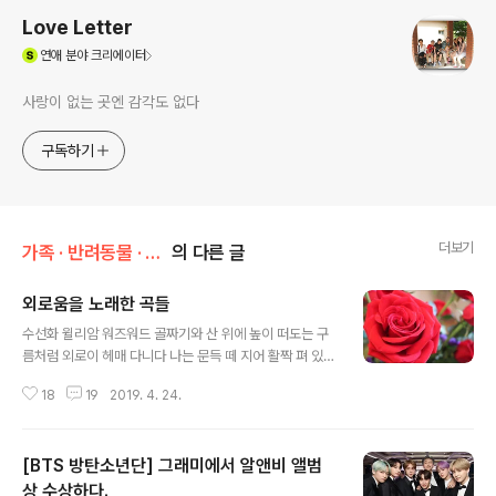
Love Letter
(새창열림)
연애
분야 크리에이터
사랑이 없는 곳엔 감각도 없다
구독하기
더보기
가족 · 반려동물 · 취향/취미 & 관심사
의 다른 글
외로움을 노래한 곡들
글 내용
수선화 윌리암 워즈워드 골짜기와 산 위에 높이 떠도는 구
름처럼 외로이 헤매 다니다 나는 문득 떼 지어 활짝 펴 있는
황금빛 수선화를 보았나니, 호숫가 줄지어 선 나무 아래서
18
19
2019. 4. 24.
미풍에 한들한들 춤을 추누나. 은하에서 반짝이며 깜빡거
리는 별들처럼 총총히 연달아 서서 수선화는 샛강 기슭 가
장자리에 끝없이 줄지어 서 있었나니! 흥겨워 춤추는 꽃송
[BTS 방탄소년단] 그래미에서 알앤비 앨범
이들은 천 송인지 만 송인지 끝이 없구나! 그 옆에서 물살도
춤을 추지만 수선화의 흥보다야 나을 것이랴. 이토록 즐거
상 수상하다.