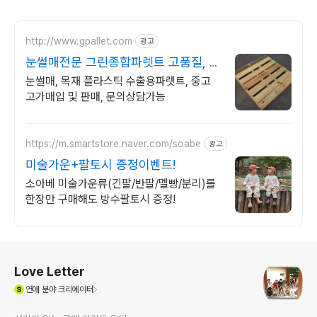
http://www.gpallet.com
광고
눈썰매전문 그린종합파렛트 고품질, 합
리적인 가격
눈썰매, 목재 플라스틱 수출용파렛트, 중고
고가매입 및 판매, 문의상담가능
https://m.smartstore.naver.com/soabe
광고
미술가운+팔토시 증정이벤트!
소아베 미술가운류(긴팔/반팔/멜빵/분리)를
한장만 구매해도 방수팔토시 증정!
로그 정보
Love Letter
(새창열림)
연애
분야 크리에이터