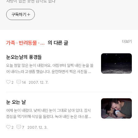
사랑이 없는 곳엔 감각도 없다
구독하기
더보기
가족 · 반려동물 · 취향/가족 이야기
의 다른 글
눈오는날의 풍경들
글 내용
오늘 정말 많은 눈이 내렸어요. 아침부터 일찍 내린 눈을 쓸
어 내리느라 고생좀 했습니다. 운전하면서 찍은 사진들 입
니다. 그래도 제법 잘 나온것 같네요. 하늘은 파란색이고 땅
2
14
2007. 12. 7.
은 하얀색이네요. 더 많은 사진을 여기다 담았습니다. 눈이
와서 마냥 신나서 어쩔줄 모르는 막내 유진이와 큰 아들 벤
자민 입니다. 장갑을 자세히 보세요. 짝짝이를 장갑을 끼고
눈 오는 날
서도 눈위에 서서 좋아라 합니다. 오늘 운전하고 집으로 돌
글 내용
아 오는길이 참 아슬 아슬 했습니다. 도로가 많이 미끄럽습
어제 눈이 내렸다. 낮에 내린 눈이 그대로 남아 있다. 잠시
니다. 눈이 내린 지역이 있다면 안전 운전 하시고 조심 하세
점심을 먹기위해 식당을 들렸다. 녹아 내린 눈은 아스팔트
요.
위에서 이렇게 녹아내린 아이스크림인냥 녹아져 있었다.
2
7
2007. 12. 3.
가까이에서 사진을 찍어 보니 그래도 영낙 없는 눈 덩어리
를 보여주고 있었다. 눈과 비를 같이 맛보았던 건물들은 너