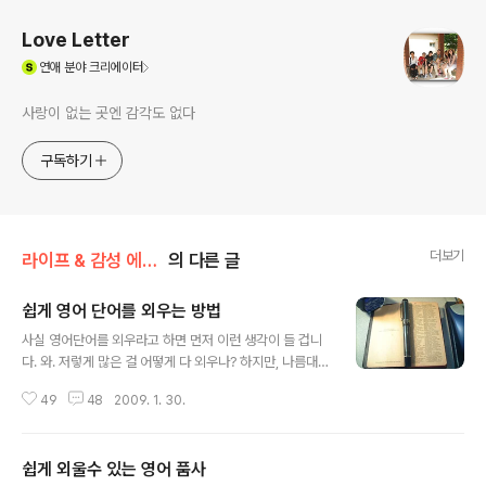
Love Letter
(새창열림)
연애
분야 크리에이터
사랑이 없는 곳엔 감각도 없다
구독하기
더보기
라이프 & 감성 에세이/교육 & 육아
의 다른 글
쉽게 영어 단어를 외우는 방법
글 내용
사실 영어단어를 외우라고 하면 먼저 이런 생각이 들 겁니
다. 와. 저렇게 많은 걸 어떻게 다 외우나? 하지만, 나름대로
영어단어를 쉽게 외우는 방법을 분석하고 외워 간다면 상
49
48
2009. 1. 30.
황은 역전될 것입니다. 영어단어를 쉽게 외우려면 우리가
가져야 할 자세가 있습니다. 처음 무엇인가를 시도 했을 때
제대로 따라 주지 않은 것은 그것에 관한 우리의 자세가 올
쉽게 외울수 있는 영어 품사
바르게 되어 있지 않기 때문입니다. 1. 게으름을 물리쳐라.
글 내용