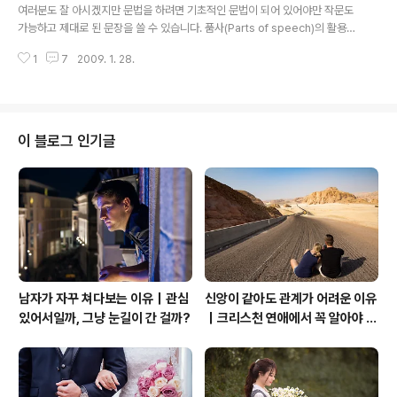
이 말은 필자에게 자주 사용되는 말입니다. 영어의 적이 바
여러분도 잘 아시겠지만 문법을 하려면 기초적인 문법이 되어 있어야만 작문도
로 게으름입니다. 영어 단어를 외우는 것도 귀찮아서 못 외
가능하고 제대로 된 문장을 쓸 수 있습니다. 품사(Parts of speech)의 활용을
우겠다는 분들이 많이 계십니다. 결국, 그런 생각을 버리지
제대로 못하면 영작의 어려움을 겪습니다. 8품사는 꼭 외우셔야하고 적극적으
않는다면 외울 수 있는 단어는 없습니다. 무엇이든 노력을
1
7
2009. 1. 28.
로 문장에 활용을 잘하시는 분이 영작도 잘 할 수 있습니다. 8품사를 외운다는
해야 그 성과를 기대할 수 있습니다. 2. 메모하는 습관을 길
자체가 골치가 아프죠. 제대로 해야 하는 어떻게 해야할지 모를 때 우왕좌왕하
들여라. 단어가..
게 됩니다. 그 단어가 영어에서는 Panic이라 합니다. 나머지 세 가지 품사는 Va
p을 이용해서 외웁니다. 지금부터 보실까요. Pronoun(대명사) Adjective(형
용사) Noun(명사) Interjection(감탄사) Conjunction(접속사) Panic Verb
이 블로그 인기글
(동사) Adverb(부사) Prepositi..
남자가 자꾸 쳐다보는 이유｜관심
신앙이 같아도 관계가 어려운 이유
있어서일까, 그냥 눈길이 간 걸까?
｜크리스천 연애에서 꼭 알아야 할
관계의 본질