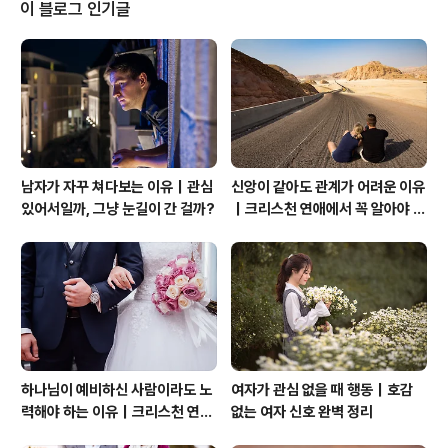
거부를 하고 다른 병원 몇 개를 더 다녀 봐도 같은 판명이
이 블로그 인기글
났습니다. 그런 그녀에게는 하늘에 날벼락 같은 일이었습
니다. 아들이 자폐증 환자라니. 믿을 수가 없었습니다. 처음
자포자기한 심정이 된 그녀는 남편이 상심하고 더 힘들어
하는 모습을 보자, 자신이 그러면 안 되겠다 싶어 마음을 굳
게 먹고 현실을 받아들이기로 했..
남자가 자꾸 쳐다보는 이유｜관심
신앙이 같아도 관계가 어려운 이유
있어서일까, 그냥 눈길이 간 걸까?
｜크리스천 연애에서 꼭 알아야 할
관계의 본질
하나님이 예비하신 사람이라도 노
여자가 관심 없을 때 행동｜호감
력해야 하는 이유｜크리스천 연애
없는 여자 신호 완벽 정리
는 기적보다 성숙입니다