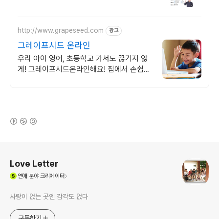
http://www.grapeseed.com
광고
그레이프시드 온라인
우리 아이 영어, 초등학교 가서도 끊기지 않
게! 그레이프시드온라인해요! 집에서 손쉽게,
친구들과 같이 하는 수업으로 영어 자신감을
쑥쑥 길러보세요!
(새창열림)
로그 정보
Love Letter
(새창열림)
연애
분야 크리에이터
사랑이 없는 곳엔 감각도 없다
구독하기