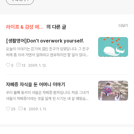
더보기
라이프 & 감성 에세이/교육 & 육아
의 다른 글
[생활영어]Don't overwork yourself.
글 내용
오늘의 이야기는 감기에 걸린 친구가 있었답니다. 그 친구
에게 좀 쉬어 가면서 일하라고 권유하지만 할 일이 많다고
이야기를 하네요. 그러면서 친구에게 하는 충고의 말입니
0
13
2009. 1. 12.
다. 과로하지 마세요. 솔직히 우리 살면서 일을 해야 하고
일 하지 않으면 돈이라는 것이 안 나오게 되니 쉬고 싶어도
쉬지 못하는 분들이 많이 계시죠? 그런 분들에게 영어로 이
자폐증 자식을 둔 어머니 이야기
렇게 말해 보시는 건 어때요? Don't overwork yoursel
글 내용
f 과로하지 마세요. A: I've got a cold today. B: You b
우리 둘째 동서의 아들은 자폐증 환자입니다. 처음 그녀가
etter get some rest. A: I wish I could. I have lots
아들이 자폐증이라는 것을 알게 된 시기는 네 살 때였습니
of work to do. B: Well, don't overwork yourself.
다. 세 살 때 까지만 해도 말을 늦게 배우는 아이도 있겠구
A:감기 걸렸어. B:좀 쉬는 게 어때..
25
8
2009. 1. 11.
나 하고 생각을 하고 방심을 했습니다. 네 살이 되어도 아이
가 언어적인 발달이 없고 행동도 어린 아이의 행동을 보이
자 결국 언어치료사를 만나게 되었습니다. 언어 치료사는
자폐증이라고 판명을 내렸습니다. 처음에는 아닐 거라고