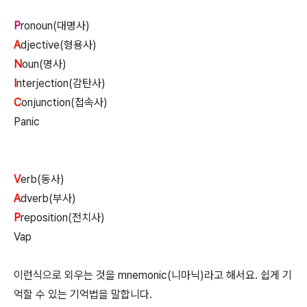
P
ronoun(대명사)
A
djective(형용사)
N
oun(명사)
I
nterjection(감탄사)
C
onjunction(접속사)
Panic
V
erb(동사)
A
dverb(부사)
P
reposition(전치사)
Vap
이런식으로 외우는 것을 mnemonic(니마닉)라고 해서요. 쉽게 기
억할 수 있는 기억법을 말합니다.