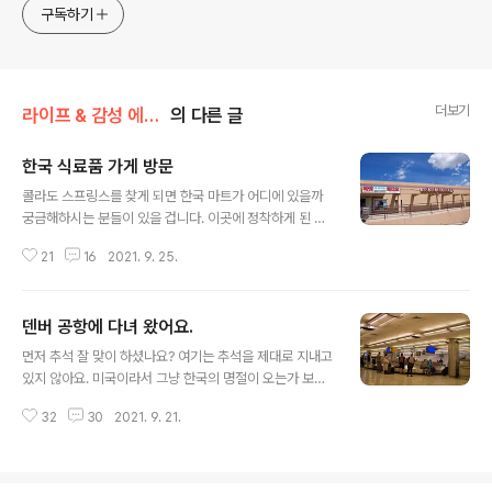
구독하기
더보기
라이프 & 감성 에세이/미국 일상
의 다른 글
한국 식료품 가게 방문
글 내용
콜라도 스프링스를 찾게 되면 한국 마트가 어디에 있을까
궁금해하시는 분들이 있을 겁니다. 이곳에 정착하게 된 지
4개월이 지났어요. 여러 번 방문을 하게 된 한국 마트입니
21
16
2021. 9. 25.
다. 한국 마트는 미국 생활에 큰 도움을 줍니다. 특히 한국
음식이 그리워질 때는 이곳을 방문하면 직접 요리를 해서
판매하는 것도 있고요. 아니면 재료를 직접 사서 대충 맛을
덴버 공항에 다녀 왔어요.
비슷하게 내어 보는 흉내를 내기도 합니다. 오늘 찾게 된 한
글 내용
국 마트의 분위기는 아주 조용하고 많은 사람이 붐비지 않
먼저 추석 잘 맞이 하셨나요? 여기는 추석을 제대로 지내고
은 장소입니다. "아시아나" 이름의 마트입니다. 큰딸과 함
있지 않아요. 미국이라서 그냥 한국의 명절이 오는가 보다
께 도착한 곳인데요. 이곳에 한국 비디오도 판매하고 있나
하고 지내고 있습니다. 모두 행복한 시간 가족과 잘 보내고
봐요. 마켓 아시아나 비디오 이런 글이 크게 한글로 적혀 있
32
30
2021. 9. 21.
계실 줄 믿어요. 오늘 이야기는 막내가 노스캐롤라이나에
군요. 주변 풍경을 돌아보니 작은 쇼핑 몰에 옆으로는 일반
있는 멕시칸 친구의 퀀시 네라 축제에 참여하게 되어 혼자
주택의 건물이 보입니..
서 처음으로 비행기를 타고 다녀온 여행이었습니다. 아침
9시에 도착해야 하는 막내가 노스 캐롤라이나 공항에서 덴