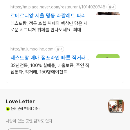
https://m.place.naver.com/restaurant/1014020948
광고
르메르디앙 서울 명동 라팔레트 파리
레스토랑, 정통 호텔 뷔페의 핵심만 담은 새
로운 시그니처 뷔페를 만나보세요. 최대
40% 할인 혜택
http://m.jumpoline.com
광고
레스토랑 매매 점포라인 빠른 직거래 &
안전중개거래
32년전통, 100% 실매물, 매출보증, 주인 직
접통화, 직거래, 150명에이전트
로그 정보
Love Letter
(새창열림)
연애
분야 크리에이터
사랑이 없는 곳엔 감각도 없다