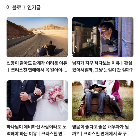
버로 바로 오는 직행 비행기 탑승 시간을 놓치게 되었다지
이 블로그 인기글
뭡니까. 그래서 대기자 명단으로 해서 타고 온 비행기는 볼
트 모어와 플로리다 주, 두 곳을 경유해서 덴버까지 오게 되
었답니다. 도착한 시간은 오후 2시간 30분이었습니다. 필
자와 큰딸 아라가 함께 고속도로를 타고 댄버 공항까지 가
게 되었지요. 이곳 콜로라도 ..
신앙이 같아도 관계가 어려운 이유
남자가 자꾸 쳐다보는 이유｜관심
｜크리스천 연애에서 꼭 알아야 할
있어서일까, 그냥 눈길이 간 걸까?
관계의 본질
하나님이 예비하신 사람이라도 노
믿음이 좋다고 좋은 배우자가 될
력해야 하는 이유｜크리스천 연애
까?｜크리스천 연애에서 꼭 구별