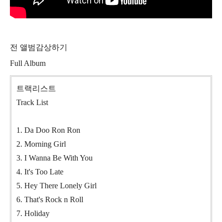
전 앨범감상하기
Full Album
트랙리스트
Track List
1. Da Doo Ron Ron
2. Morning Girl
3. I Wanna Be With You
4. It's Too Late
5. Hey There Lonely Girl
6. That's Rock n Roll
7. Holiday