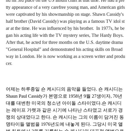
nd hit 3rd place on the US album chart at that time. He had a pre
tty appearance of a very carefree young man, and American girls
were captivated by his showmanship on stage. Shawn Cassidy's
half brother (David Cassidy) was playing as a famous TV idol st
ar at the time. He was influenced by his brother. In 1977s, he be
gan his acting life with the TV mystery series, The Hardy Boys.
After that, he acted for three months on the U.S. daytime drama
"General Hospital" and demonstrated his acting skills on Broad
way in London. He is now working as a screen writer and produ
cer.
어제는 하루종일 숀 케시디의 음악을 들었다. 숀 캐시디는
Shaun Paul Cassidy가 본명으로 1958년 9월 27생이자,
70년
대를 대변한 미국의 청소년 아이돌 스타이였다.숀 캐시디
는 레이프 가렛과 같은 시기에 나타난 스타였고 서로가 경
쟁의 상대였다고 한다. 숀 캐시디는 그의 이름이 담겨진 동
명타이들 앨범을 1976년도에 내놓게 된다. 그당시 미국 앨