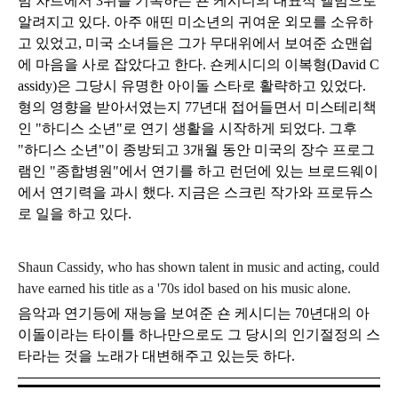
범 차트에서 3위를 기록하는 숀 케시디의 대표적 앨범으로
알려지고 있다.
아주 애띤 미소년의 귀여운 외모를 소유하
고 있었고, 미국 소녀들은 그가 무대위에서 보여준 쇼맨쉽
에 마음을 사로 잡았다고 한다. 숀케시디의 이복형(David C
assidy)은 그당시 유명한 아이돌 스타로 활략하고 있었다.
형의 영향을 받아서였는지 77년대 접어들면서 미스테리책
인 "하디스 소년"로 연기 생활을 시작하게 되었다. 그후
"하디스 소년"이 종방되고 3개월 동안 미국의 장수 프로그
램인 "종합병원"에서 연기를 하고 런던에 있는 브로드웨이
에서 연기력을
과시 했다.
지금은 스크린 작가와 프로듀스
로 일을 하고 있다.
Shaun Cassidy, who has shown talent in music and acting, could
have earned his title as a '70s idol based on his music alone.
음악과
연기등에 재능을 보여준 숀 케시디는
70년대의 아
이돌이라는 타이틀 하나만으로도 그 당시의 인기절정의 스
타라는 것을 노래가 대변해주고 있는듯 하다.