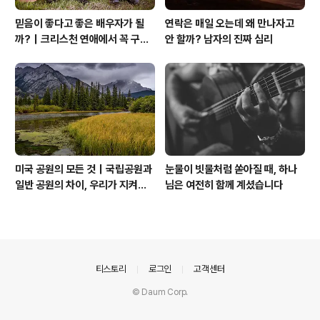
믿음이 좋다고 좋은 배우자가 될
연락은 매일 오는데 왜 만나자고
까?｜크리스천 연애에서 꼭 구별
안 할까? 남자의 진짜 심리
해야 할 것
미국 공원의 모든 것｜국립공원과
눈물이 빗물처럼 쏟아질 때, 하나
일반 공원의 차이, 우리가 지켜야
님은 여전히 함께 계셨습니다
할 자연
의안내
티스토리
로그인
고객센터
© Daum Corp.