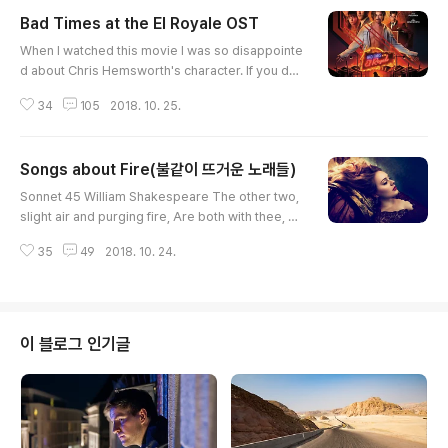
Bad Times at the El Royale OST
글 내용
When I watched this movie I was so disappointe
d about Chris Hemsworth's character. If you dec
ide to watch this movie, you'll find out why. One
34
105
2018. 10. 25.
of the things that was good about him in this mo
ve, is the scenes that showed off his crazy-hot
body. 위의 영화를 봤을때 크리스 햄스워스의 캐릭터를
Songs about Fire(불같이 뜨거운 노래들)
보고 실망 할 수밖에 없었다. 영화를 보기를 정했다면, 왜
글 내용
그런지 알 수 있을 것이다. 이 영화에서 한가지 좋은 점이라
Sonnet 45 William Shakespeare The other two,
면 그의 미친듯한 화끈한 몸매의 장면들을 보여준다. I mis
slight air and purging fire, Are both with thee, w
sed the most exciting fan-s..
herever I abide; The first my thought, the other
35
49
2018. 10. 24.
my desire, These present-absent with swift mo
tion slide. For when these quicker elements are
gone In tender embassy of love to thee, My life,
being made of four, with two alone Sinks down t
o death, oppressed with melancholy; Until life’s
이 블로그 인기글
composition be r..