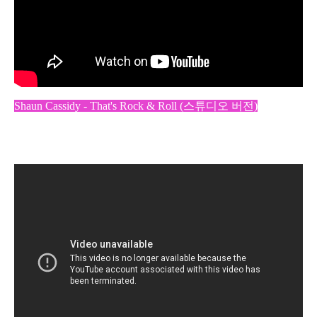
Shaun Cassidy - That's Rock & Roll (스튜디오 버전)