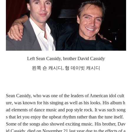
Left Sean Cassidy, brother David Cassidy
왼쪽 숀 캐시디, 형 데이빗 캐시디
Sean Cassidy, who was one of the leaders of American idol cult
ure, was known for his singing as well as his looks. His album h
ad elements of dance music and pop style rock. It was such song
s that let you enjoy the upbeat rhythm rather than the tune itself.
Some of the songs also showed exciting music. His brother, Dav
id Cassidy, died on November 21 last year due to the effects of a