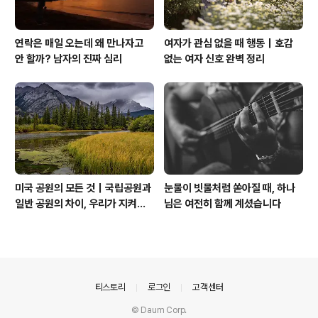
연락은 매일 오는데 왜 만나자고
여자가 관심 없을 때 행동｜호감
안 할까? 남자의 진짜 심리
없는 여자 신호 완벽 정리
미국 공원의 모든 것｜국립공원과
눈물이 빗물처럼 쏟아질 때, 하나
일반 공원의 차이, 우리가 지켜야
님은 여전히 함께 계셨습니다
할 자연
의안내
티스토리
로그인
고객센터
© Daum Corp.