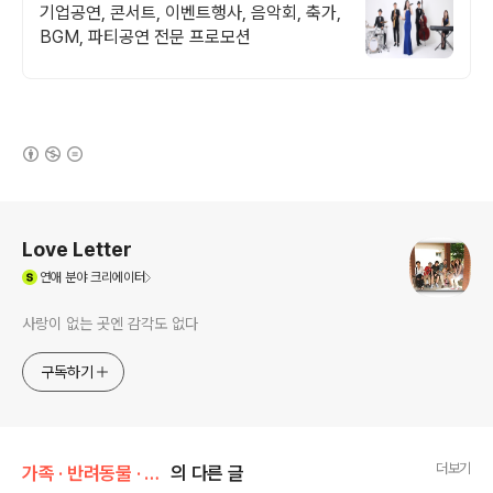
기업공연, 콘서트, 이벤트행사, 음악회, 축가,
BGM, 파티공연 전문 프로모션
(새창열림)
로그 정보
Love Letter
(새창열림)
연애
분야 크리에이터
사랑이 없는 곳엔 감각도 없다
구독하기
더보기
가족 · 반려동물 · 취향/취미 & 관심사
의 다른 글