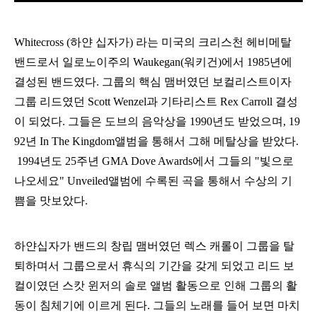
Whitecross (하얀 십자가) 라는 미국의 크리스천 헤비메탈
밴드로서 일로노이주의
Waukegan(워키건)에서
1985년에
결성된 밴드였다. 그룹의 핵심 맴버였던 보컬리스트이자
그룹 리드였던
Scott Wenzel
과 기타리스트
Rex Carroll
결성
이 되었다. 그들은
도브의 음악상을 1990년도 받었으며, 19
92년 In The Kingdom앨범을 통해서 그해 메탈상을 받았다.
1994년도 25주년 GMA Dove Awards에서 그들의 "빛으로
나오세요" Unveiled앨범에 수록된 곡을 통해서 수상의 기
쁨을 맛보았다.
하얀십자가 밴드의 창립 맴버였던 렉스 캐롤이 그룹을 탈
퇴하며서 그룹으로서 휴식의 기간을 갖게 되었고 리드 보
컬이였던 스캇 윈저의 솔로 앨범 활동으로 인해 그룹의 활
동이 침체기에 이르게 된다. 그들의 노래를 들어 보면 마치