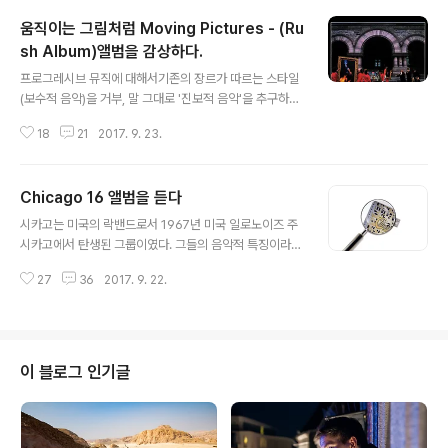
움직이는 그림처럼 Moving Pictures - (Ru
sh Album)앨범을 감상하다.
글 내용
프로그레시브 뮤직에 대해서기존의 장르가 따르는 스타일
(보수적 음악)을 거부, 말 그대로 '진보적 음악'을 추구하는
것이 보통이며, 대개 다음 성향을 따른다. 기존 장르에서는
18
21
2017. 9. 23.
사용하지 않는 다른 악기를 도입 다른 장르에서의 요소, 또
는 접근법을 도입 대작 위주 또는 최소화된(미니멀리즘) 음
악 구성 기존 장르의 구성과 다른, 복잡하고 기교한 음악의
Chicago 16 앨범을 듣다
전개 컨셉 지향적인 곡/앨범 구성을 바탕으로 한 락의 장르
글 내용
로 보면된다. -나무위키 인용글- 70년대를 통털어서 진보
시카고는 미국의 락밴드로서 1967년 미국 일로노이즈 주
적인 음악을 한 밴드를 예로 들어 보라고 한다면 필자는 단
시카고에서 탄생된 그룹이였다. 그들의 음악적 특징이라면
연코 러쉬라는 밴드를 말할것이다. 러시는 캐나다 출신의
혼과 섹스폰이란 목관악기를 밴드에 이용하였고 이것이 새
밴드로서 미국이라는 락 시장에 문을 두더리고 그들의 독
27
36
2017. 9. 22.
로운 락의 형태로 선을 보이게 되었다. 이렇듯 실험적인 음
보적인 프로그레시브 음악을 통해서 미국인들에게 캐나다
악을 했었던 그들은 차츰 음악적 색깔이 소프트 락으로 바
의 위력을 과시해 주었던 그룹이였..
뀌게 되면서 대중과 아주 친숙한 밴드로 자리 잡게 된다. 시
카고라는 그룹은 70년대를 걸쳐 2008년대를 돌아 본다
면 가장 미국에서 성공한 지극히 미국적인 밴드라고 말하
이 블로그 인기글
고 싶다. 또한 빌보드 차트의 그들의 노래가 상위권을 누리
는 등 많은 세인들의 주목을 받은 주옥 같은 곡들로 세상과
교감하고 있었다. 현재 2017도 꾸준히 시카고라는 고전적
미국 락밴드의 면모를 고스란히 지키고 있으며 현존하는