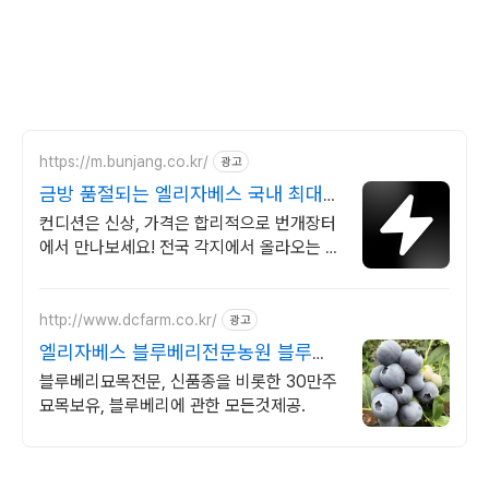
https://m.bunjang.co.kr/
광고
금방 품절되는 엘리자베스 국내 최대
브랜드 중고거래
컨디션은 신상, 가격은 합리적으로 번개장터
에서 만나보세요! 전국 각지에서 올라오는 전
국구 최다 상품 매일 10만 개 이상의 신규 상
품 업로드
http://www.dcfarm.co.kr/
광고
엘리자베스 블루베리전문농원 블루베
리묘목 농자재 영양제
블루베리묘목전문, 신품종을 비롯한 30만주
묘목보유, 블루베리에 관한 모든것제공.