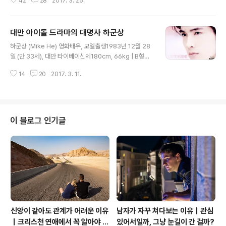
42
28
2017. 3. 25.
톤을 뛰기에는 역부족임을 안 남편은 16km 달리기를 권장
했었다. 나름 훈련도 하고 잘 뛸 수 있을거라는 생각과는 달
리 체력이 노령화된 필자의 몸과 팔은 제각기 놀고 있었다.
대만 아이돌 드라마의 대명사 하군상
위의 마라톤은 여러 종류별로 진행이 되었고 걷는 분들도
글 내용
계시고 다양한 프로그램으로 진행 되었다. 원래 본 핵심은
하군상 (Mike He) 영화배우, 모델출생1983년 12월 28
마라톤이 중심이 되었지만 그외의 행사들이 볼만 했었다.
일 (만 33세), 대만 타이베이신체180cm, 66kg | B형데
남편과 아침 일찍 호텔에서 식사를 한 후 여행사 측에서 우
뷔2002년 잡지 'Men's UNO' 하군상과 관련된 작은 에
리를 픽업하러 호텔까지 왔었다. 남편은 마라톤에 참여하
14
20
2017. 3. 11.
피소드로 이야기 보따리를 풀어 가 볼까한다. 며칠전에 남
는 분들과 이동을 했고 필자는 16km 달리기에 참여하는
편과 데이트를 하던 날, 알라스카 있는 큰딸 아라와 통화를
분이 있는 곳으로 차량이 움직이기 ..
했었다. 아라는 엄마의 드라마 취향이 바껴진것에 대해서
타박을 하기 시작했고 한국 드라마가 더 좋지 않느냐는 말
을 던졌다. 필자의 대답은 요즘 하군상이 출연한 드라마를
이 블로그 인기글
즐겨 본다고 말을 했더니, 하군상이 누구냐는 질문에 이미
지 사진을 보내 주었다. 사진을 보더니 딸이 한다는 말이 참
웃겼다.. "엄마..이 사람..이홍기 닮았잖아!" 하하하하 뭐...
이홍기를 닮았다고? 하하하.. 웃고 말았다..정말 닮지..
신앙이 같아도 관계가 어려운 이유
남자가 자꾸 쳐다보는 이유｜관심
｜크리스천 연애에서 꼭 알아야 할
있어서일까, 그냥 눈길이 간 걸까?