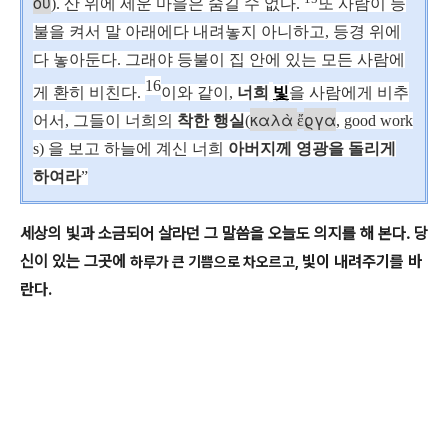
ου
)
.
산 위에 세운 마을은 숨길 수 없다
.
또 사람이 등
불을 켜서 말 아래에다 내려놓지 아니하고
,
등경 위에
다 놓아둔다
.
그래야 등불이 집 안에 있는 모든 사람에
16
게 환히 비친다
.
이와 같이
,
너희
빛
을 사람에게 비추
καλὰ
ργα
어서
,
그들이 너희의
착한 행실
(
ἔ
, good work
s)
을 보고 하늘에 계신 너희
아버지께 영광을 돌리게
하여라
”
세상의 빛과 소금되어 살라던 그 말씀을 오늘도 의지를 해 본다. 당
신이 있는 그곳에
빛이 내려주기를 바
하루가 큰 기쁨으로 차오르고,
란다.