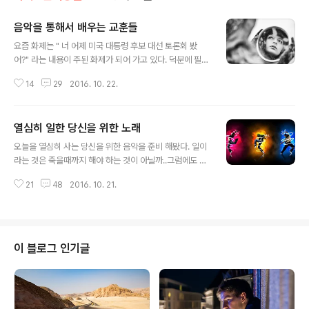
음악을 통해서 배우는 교훈들
글 내용
요즘 화제는 " 너 어제 미국 대통령 후보 대선 토론회 봤
어?" 라는 내용이 주된 화제가 되어 가고 있다. 덕분에 필자
의 회사는 고기가 물만난듯이 업무량이 평소보다 10배나
14
29
2016. 10. 22.
늘어 났었고, 그 주어진 일을 마치기 위해선 야근 주말 근무
는 필수로 다가왔다. 그래도 노래가 있어 쉼을 얻을 수가 있
었다. 음악속에 삶이 살아갈만 하다는 교훈적 메세지가 담
열심히 일한 당신을 위한 노래
겨진 노래가 많이 있었다. 힘을 내고 내일을 향해 나아갈 수
글 내용
있는 힘, 용기, 희망이 가득찬 노래를 선곡해 본다. 당신도
오늘을 열심히 사는 당신을 위한 음악을 준비 해봤다. 일이
하루라는 일상에 지쳐 버려 있다면 이런 류의 노래가 힘이
라는 것은 죽을때까지 해야 하는 것이 아닐까..그럼에도 때
될지도 모른다. 느낌을 담아 여러분이 있는 공간으로 한곡
로는 그 일상으로 부터 벗어 나고 싶은 충동이 들때가 있다.
씩 설명과 더불어 배달 해본다. 1. "Man in the Mirror" b
21
48
2016. 10. 21.
그냥 아무런 생각없이 들어도 좋을 흥이나는 곡을 추천해
y Michael Jackson 팝계의 황제로 등극하신 ..
본다. Artist: Baccara Album: Baccara Released: 1
977 Genres: Disco, R&B/soul, Dance/electronic,
Pop스페인 출신의 듀엣 보컬로 유명해진 바카라는 77년
도에 결성되어서 화제를 모았다. 두명의 미모의 여성들이
이 블로그 인기글
(Mayte Mateos와 María Mendiola) 들려주는 아름다
운 하모니는 마치 디스코풍의 음악이 이렇게도 맛갈나게
불를 수가 있다는걸 입증한 예로 보여지고, 그 당시로선 인
기 절정의 곡이였다. 유..