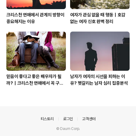
크리스천 연애에서 관계의 방향이
여자가 관심 없을 때 행동｜호감
중요해지는 이유
없는 여자 신호 완벽 정리
믿음이 좋다고 좋은 배우자가 될
남자가 여자의 시선을 피하는 이
까?｜크리스천 연애에서 꼭 구별
유? 헷갈리는 남자 심리 집중분석
해야 할 것
의안내
티스토리
로그인
고객센터
© Daum Corp.