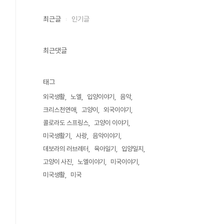
최근글
인기글
최근댓글
태그
외국생활
노엘
입양이야기
음악
크리스천연애
고양이
외국이야기
콜로라도 스프링스
고양이 이야기
미국생활기
사랑
음악이야기
데보라의 러브레터
육아일기
입양일지
고양이 사진
노엘이야기
미국이야기
미국생활
미국