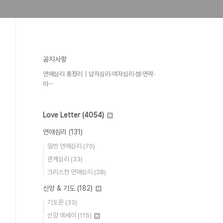
공지사항
연애심리 총정리｜남자심리·여자심리·썸·연락·
이⋯
Love Letter
(4054)
연애심리
(131)
일반 연애심리
(70)
관계심리
(33)
크리스천 연애심리
(28)
신앙 & 기도
(182)
기도문
(33)
신앙 에세이
(115)