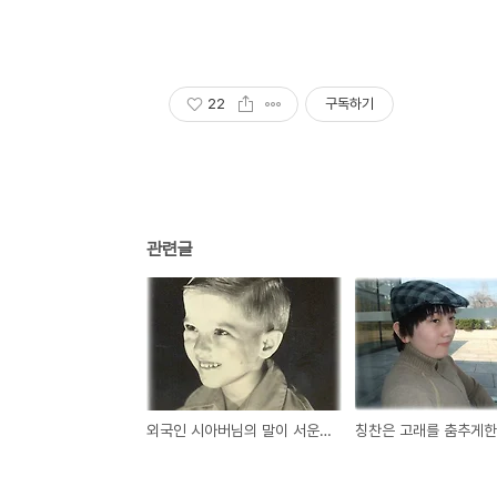
22
구독하기
관련글
외국인 시아버님의 말이 서운했던 이유
칭찬은 고래를 춤추게한