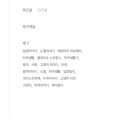
최근글
인기글
최근댓글
태그
입양이야기
노엘이야기
데보라의 러브레터
미국생활
콜로라도 스프링스
미국생활기
음악
사랑
고양이 이야기
미국
음악이야기
노엘
외국생활
입양일지
크리스천연애
미국이야기
고양이 사진
고양이
외국이야기
육아일기