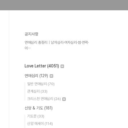
공지사항
연애심리 총정리｜남자심리·여자심리·썸·연락·
이⋯
Love Letter
(4051)
연애심리
(129)
일반 연애심리
(70)
관계심리
(33)
크리스천 연애심리
(26)
신앙 & 기도
(181)
기도문
(33)
신앙 에세이
(114)