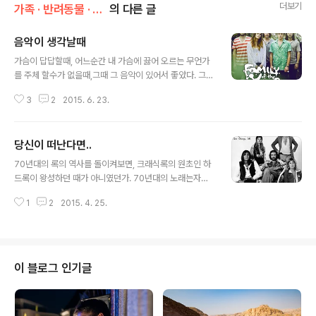
더보기
가족 · 반려동물 · 취향/취미 & 관심사
의 다른 글
음악이 생각날때
글 내용
가슴이 답답할때, 어느순간 내 가슴에 끓어 오르는 무언가
를 주체 할수가 없을때,그때 그 음악이 있어서 좋았다. 그래
서 속이 펑터진듯한 기분이들었다. 그렇다 음악은 우리 가
3
2
2015. 6. 23.
슴에 잔잔한 여운을 남기는 소리이고 영혼의 양식과도 같
다. 신이 내려준 가장 큰 선물이라면 바로 음악이 우리와 함
께 하고 있어 우리의 희노애락을 논할수가 있는것이 아닌
당신이 떠난다면..
가. 내가 좋아서 듣고 내가 힘들때 들어서 좋았던 그 시절
글 내용
그 음악이 있어서 좋았다. 그래서 힘이 난다. 우리가 하루를
70년대의 록의 역사를 돌이켜보면, 크래식록의 원초인 하
숨을 쉬고 또 다른 하루를 넘길수가 있는것은 바로 위대한
드록이 왕성하던 때가 아니였던가. 70년대의 노래는자유
음악의 위력이 아니던가. 이런 음악이 우리곁에서 영원히
를 갈망하는 그들의 소유였으며, 록은 하나의 그들이 갈망
공존하고 있는 이상은 우리는 이겨내고 잘 견디어 낼수가
1
2
2015. 4. 25.
하는 미래에대한 포부를 담아내고 또한 그들이 원하는 유
있다. 바로 그것이 음악이다. 오늘 선곡한곡은 예전 드라마
토피아의 세상을 말해주고 있었다. 그런 록스타의 스타일
배경음악으로 잠시 나왔던 팝송..
은 많이 퍼져 있었지만, 그중에서도 프리드 우드맥이라는
밴드는 잊혀질수 없는 밴드라고 볼수가 있다. 70년대의 한
획을 그은 밴드로서 그들의 음악은 바로 젊은이의 우상과
이 블로그 인기글
도 같은 음악이였다. 지금은 모두 나이가 들어서 할아버지
할머니라는 꼬리표가 따라 다니겠지만, 그래도 그들의 음
악은 우리들 가슴 깊이 감싸주고 있다. 그들이 꿈꾸는 자유