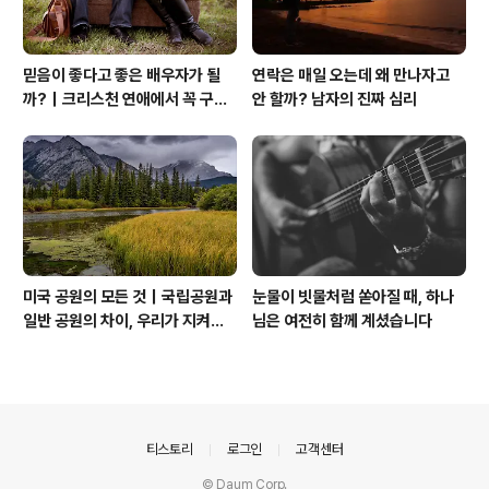
믿음이 좋다고 좋은 배우자가 될
연락은 매일 오는데 왜 만나자고
까?｜크리스천 연애에서 꼭 구별
안 할까? 남자의 진짜 심리
해야 할 것
미국 공원의 모든 것｜국립공원과
눈물이 빗물처럼 쏟아질 때, 하나
일반 공원의 차이, 우리가 지켜야
님은 여전히 함께 계셨습니다
할 자연
의안내
티스토리
로그인
고객센터
© Daum Corp.