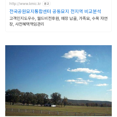
http://www.kmic.kr
광고
전국공원묘지통합센터 공동묘지 전지역 비교분석
고객인지도우수, 월드비전후원, 매장 납골, 가족묘, 수목 자연
장, 사전혜택책임관리