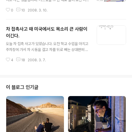
인의 전반적으로 조사한 결과 카드빚을 안 지고 사는 사람
0
10
2008. 3. 10.
이 없을 정도로 카드빚이 엄청납니다. 카드빚 때문에 은행
파산으로 가는 경우도 허다하게 보아 왔습니다. 며칠 전에
아시는 분을 통해서 직접 들은 이야기인데요. 이분은 미국
차 접촉사고 때 미국에서도 목소리 큰 사람이
에 이민을 오신 지 얼마 되지 않았을 때 이야기를 전해 주더
군요. 한국에서 가져온 돈으로 미국에서 콘도를 사서 집을
이긴다.
글 내용
장만하니 가구를 들여 놓으려고 하니 돈이 당장 없어서 카
오늘 차 접촉 사고가 있었습니다. 오전 학교 수업을 마치고
드를 통해서 집안 가구를 샀다고 합니다. 처음 카드를 구입
주차장에 가서 차 시동을 걸고 차를 뒤로 빼는 상대편에 차
하실 때에 한도액의 제한이 있습니다. 그래서 카드를 몇 개
를 주차한 아줌마도 차를 빼는 중이었습니다. 즉 말하자면
를 만드셨다고 합니다. 그런 후 가구를 구매를 했는데요. 이
4
18
2008. 3. 7.
동시에 차를 같이 빼내고 있었던 것입니다. 그러다 두 차가
분은 카드 금액을 금방 갚아..
동시에 부딪친 거죠. 차에서 내려보니 상대방은 50살쯤 되
어 보이는 아주머니가 내리십니다. 이 아줌마 적반하장도
유분수지 그냥 날 보자마자 이렇게 말을 하더군요. 아줌마:
"내가 먼저 차를 빼거는 보지도 않고서 차를 빼시면 어떻해
이 블로그 인기글
요!" "차를 뺄때 뒤에는 아무것도 보이지 않았는데요?" 아
줌마 : "보이지 않았다니 무슨말이에요. 내차는 이미 도로
에 나와 있었어서 직진을 할려고 했는데 당신이 못본거라
구요?" 이쯤 하면 아시겠지만 처음 당하는 접속 사고인지
라 어떻게 대처를 하는지도..