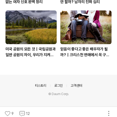
없는 여자 신호 완벽 정리
안 할까? 남자의 진짜 심리
미국 공원의 모든 것｜국립공원과
믿음이 좋다고 좋은 배우자가 될
일반 공원의 차이, 우리가 지켜야
까?｜크리스천 연애에서 꼭 구별
할 자연
해야 할 것
의안내
티스토리
로그인
고객센터
© Daum Corp.
9
12