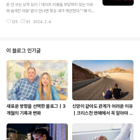
행동보다 내가 관계를 어떻게 해석하고 있는지와도 연결됩
돈 안 쓰는 남자 심리｜데이트 비용을 부담하지 않는 이유
니다.비슷한 상황을 반복해서 경험한다면 아래 글도 함께
와 숨겨진 마음“같이 만나면 항상 내가 계산한다.”“왜 이
참고해 보세요.→ 반복되는 연애 패턴을 멈추는 가장 현실
사람은 한 번도 먼저 돈을 쓰지 않을까?”“혹시 나에게 관심
적인 첫 단계 1. 호감은 있지만 아직 확신이 부족하다가장
125
91
2024. 2. 4.
이 없는 걸까?”연애를 하다 보면 작은 행동 하나에도 상대
먼저 생각할 수 있는 경우입니다.상..
의 마음을 해석하게 된다.특히 돈과 관련된 문제는 단순한
지출의 문제가 아니다.많은 경우 돈 문제 뒤에는 이런 질문
이 숨어 있다.“나는 이 사람에게 얼마나 중요한 존재일
까?”사람은 사랑을 느낄 때 상대의 행동을 통해 자신의 가
이 블로그 인기글
치를 확인하려는 경향이 있다.그래서 데이트 비용 문제는
돈 자체보다 관계 안에서 내가 존중받고 있는지에 대한 감
정과 연결되기 쉽다.결국 우리가 궁금한 것은 지출의 크기
가 아니라, 상대가 나를 대하는 마음의 방향이다.하지만 상
대가 데이트 비용을 부담하지 않는..
새로운 방향을 선택한 블로그｜3
신앙이 같아도 관계가 어려운 이유
개월의 기록과 변화
｜크리스천 연애에서 꼭 알아야 할
관계의 본질