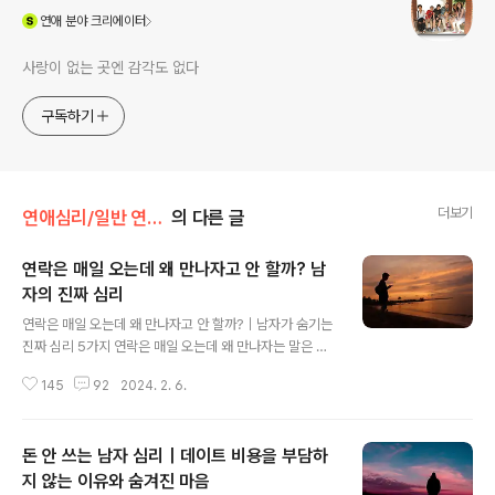
(새창열림)
연애
분야 크리에이터
사랑이 없는 곳엔 감각도 없다
구독하기
더보기
연애심리/일반 연애심리
의 다른 글
연락은 매일 오는데 왜 만나자고 안 할까? 남
자의 진짜 심리
글 내용
연락은 매일 오는데 왜 만나자고 안 할까?｜남자가 숨기는
진짜 심리 5가지 연락은 매일 오는데 왜 만나자는 말은 하
지 않을까?아침마다 먼저 연락하고, 사소한 이야기도 기억
145
92
2024. 2. 6.
하는 사람.분명 관심이 있는 것처럼 보이지만 정작 만남으
로 이어지지 않는 경우가 있습니다.이럴 때 가장 헷갈리는
것은 하나입니다.“나에게 마음이 있는 걸까, 아니면 그냥
돈 안 쓰는 남자 심리｜데이트 비용을 부담하
편해서 연락하는 걸까?”연락의 양보다 중요한 것은 상대가
관계를 실제로 움직이고 있는지입니다.이런 혼란은 상대의
지 않는 이유와 숨겨진 마음
글 내용