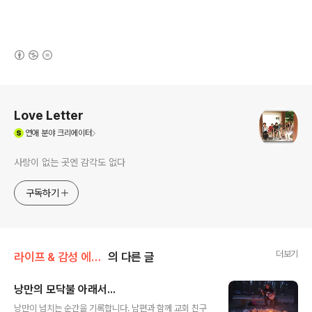
(새창열림)
로그 정보
Love Letter
(새창열림)
연애
분야 크리에이터
사랑이 없는 곳엔 감각도 없다
구독하기
더보기
라이프 & 감성 에세이/미국 일상
의 다른 글
낭만의 모닥불 아래서...
글 내용
낭만이 넘치는 순간을 기록합니다. 남편과 함께 교회 친구