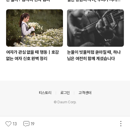
할 자연
여자가 관심 없을 때 행동｜호감
눈물이 빗물처럼 쏟아질 때, 하나
없는 여자 신호 완벽 정리
님은 여전히 함께 계셨습니다
의안내
티스토리
로그인
고객센터
© Daum Corp.
13
19