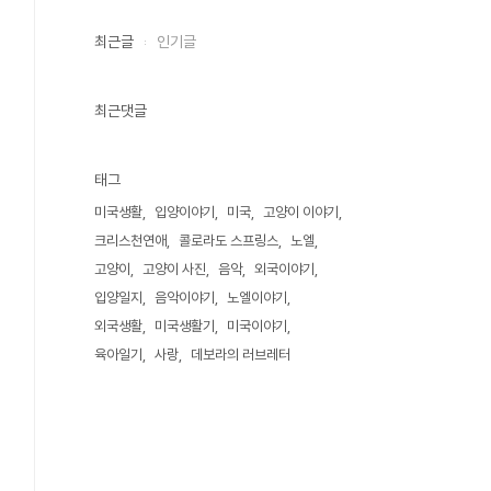
최근글
인기글
최근댓글
태그
미국생활
입양이야기
미국
고양이 이야기
크리스천연애
콜로라도 스프링스
노엘
고양이
고양이 사진
음악
외국이야기
입양일지
음악이야기
노엘이야기
외국생활
미국생활기
미국이야기
육아일기
사랑
데보라의 러브레터