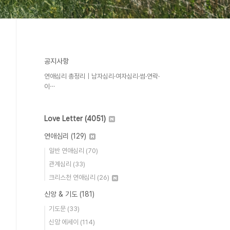
공지사항
연애심리 총정리｜남자심리·여자심리·썸·연락·
이⋯
Love Letter
(4051)
연애심리
(129)
일반 연애심리
(70)
관계심리
(33)
크리스천 연애심리
(26)
신앙 & 기도
(181)
기도문
(33)
신앙 에세이
(114)