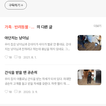
구독하기
더보기
가족 · 반려동물 · 취향/강아지 이야기
의 다른 글
야단치는 냥이님
글 내용
우리 집은 냥이님과 강아지가 사이가 별로 안 좋아요. 강아
지는 냥이님과 친하려고 하는데 용납을 하지 않네요. 그래
서 둘의 모습을 지켜보는데, 참 웃긴 장면이 나오더라고요.
18
13
2021. 8. 1.
그게 뭐냐고요? 자 아래 사진을 보시면 알 수가 있네요. 이
제 나만의 시간을 가져야겠어. 뒤를 따라 나온 강아지가 있
었네요. 아주 경계의 눈빛을 보내고 있었어요. 너 뭐야? 하
간식을 받을 땐 공손히
지 말랬지. 이제부터 냥이님이 야단을 치기 시작합니다. 나
글 내용
혼자만의 시간을 보낸다고 했지. 왜 따라 나와? 친하게 지
우리 집의 아폴로님 간식을 받는 자세가 되어 있다. 최대한
내고 싶었어요. 따라 나오지 마. 그래도 냥이님 뭘 하는지
공손히 고개를 들고 받을 자세를 갖춘다. 차렷 빨리 줘. 뭐
궁금 하단 말이에요. 너 정말 말 안 듣는구나. 앉아. 그대로
하는 거야? ㅋㅋㅋ 봉지를 뜯어 주시고 아직도 멀었어? 빨
있어. 그렇지. 말 잘 듣네. 그래 가만히 있어라. 에라 모르겠
18
31
2020. 3. 9.
리 줘! 주인님아 .. 빨리 간식 줘. 가만히. 여기 있다. 뭐야,
다. 넌 그기 있어. 난 여기 있을 테니. 이 정도는 괜찮겠지. ..
뭐야. 놀리는 거야? 아. 이제 제대로 주는구나. 고마워. 잘
먹을게. 간식을 먹을 지정석으로 간다. 이제 앉아서 냠냠하