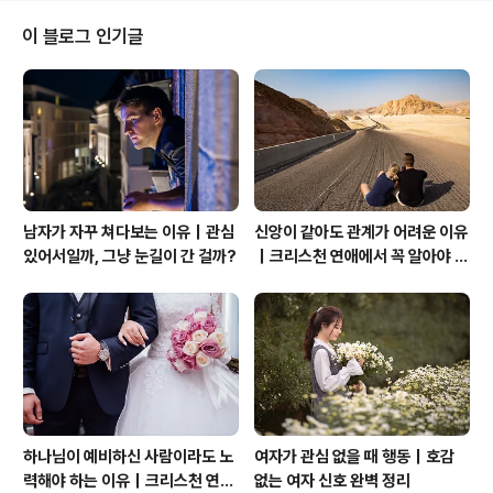
면 끝 ㅋㅋㅋ 그렇게 맛나게 먹더니. 1분도 안 지나서 다 먹
어 치웠다. 정말 빠르다. 간식이라고 줬더니 1분도 지나지
이 블로그 인기글
않아서 다 먹어 치웠다. 평소 같으면 난리도 치고 했을 텐
데. 간식을 준다고 하니 공손히 기다릴 줄도 아는 것을 보니
너도 눈치 백 단이 되어 가는구나.
남자가 자꾸 쳐다보는 이유｜관심
신앙이 같아도 관계가 어려운 이유
있어서일까, 그냥 눈길이 간 걸까?
｜크리스천 연애에서 꼭 알아야 할
관계의 본질
하나님이 예비하신 사람이라도 노
여자가 관심 없을 때 행동｜호감
력해야 하는 이유｜크리스천 연애
없는 여자 신호 완벽 정리