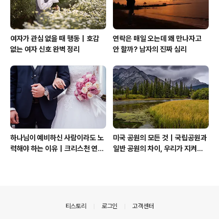
여자가 관심 없을 때 행동｜호감
연락은 매일 오는데 왜 만나자고
없는 여자 신호 완벽 정리
안 할까? 남자의 진짜 심리
하나님이 예비하신 사람이라도 노
미국 공원의 모든 것｜국립공원과
력해야 하는 이유｜크리스천 연애
일반 공원의 차이, 우리가 지켜야
는 기적보다 성숙입니다
할 자연
의안내
티스토리
로그인
고객센터