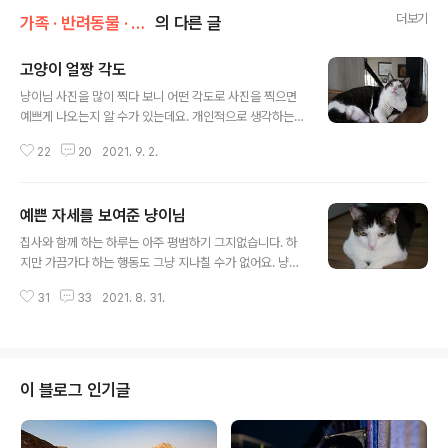
더보기
가족 · 반려동물 · 취향/고양이 이야기
의 다른 글
고양이 얼짱 각도
글 내용
냥이님 사진을 많이 찍다 보니 어떤 각도로 사진을 찍으면
예쁘게 나오는지 알 수가 있는데요. 개인적으로 생각하는
고양이의 얼짱 각도는 오늘 보여주는 사진과 같은 모습이
22
20
2021. 9. 2.
아닐까 생각됩니다. 물론 다른 각도로 찍은 사진도 멋지다
고 생각하실 분도 있겠지요. 이것은 사적 생각을 담았음을
알려 드립니다. 이렇게 시선을 옆으로 보는 모습 바로 턱을
예쁜 자세를 보여준 냥이님
위로 약간 올려진 모습이 얼짱 각도로 생각됩니다. 우리 냥
글 내용
이님은 살이 많이 쪄서 턱이 아예 보이지 않아요. ㅠㅠ 옆모
집사와 함께 하는 하루는 아주 평범하기 그지없습니다. 하
습 시선 카메라 정면을 바라보지 않아도 멋진 각도가 완성
지만 가끔가다 하는 행동도 그냥 지나칠 수가 없어요. 냥이
됩니다. 바로 이렇게 턱을 약간 올린 사진이 멋지다고 생각
님을 가만히 관찰해 보니 예쁜 자세로 한참을 있더군요. 이
해요. 얼마나 예뻐요? 바로 이런 모습에 더 반하게 되는 거
31
33
2021. 8. 31.
런 모습이 집사 마음을 또 움직이게 하네요. 어떤 예쁜 자세
죠. 위를 쳐다보는 모습 예쁘지 않나요? 예쁘다고 생각하는
로 있길래 그랬을까요? 집사야. 안녕 다소곳이 앉아 있네
분 추천 많이 눌러 주세요..
요. 지긋이 집사를 향한 시선이 느껴져요. 때로는 주변의 소
리에 민감하게 반응하기도 하고요. 여전히 예쁜 자세가 고
정되어 있어요. 마치 착한 냥이님 상을 줘야 할 것 같은데
이 블로그 인기글
요? 집사야. 나 오늘 예쁘지? 정말 눈부신 외모에 반하겠군
요. 꼬리를 내리시고 옆을 바라보는 표정도 예뻐요. 깊이 관
찰하는 듯한 표정도 멋지고요. 매의 눈이 여기 있었군요. 여