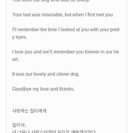
Your last was miserable, but when I first met you
I'll remember the time I looked at you with your prett
y eyes.
I love you and we'll remember you forever in our he
art.
It was our lovely and clever dog.
Goodbye my love and thanks.
사랑하는 찰리에게
찰리야..
넌 너무나 사랑스러웠던 우리의 애완견이었다.