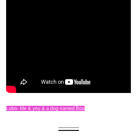
Lobo- Me & you & a dog named Boo