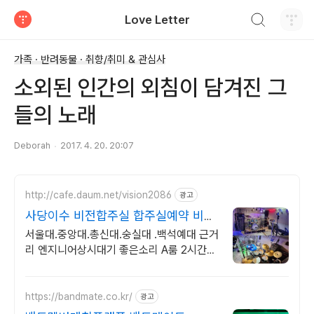
검색하기
Love Letter
티스토리
가족 · 반려동물 · 취향/취미 & 관심사
소외된 인간의 외침이 담겨진 그
들의 노래
Deborah
2017. 4. 20. 20:07
http://cafe.daum.net/vision2086
광고
사당이수 비전합주실 합주실예약 비전
합주실
서울대.중앙대.총신대.숭실대 .백석예대 근거
리 엔지니어상시대기 좋은소리 A룸 2시간기
준/3회마다 원테이크 합주녹음 서비스진행
중 카톡즉시전송
https://bandmate.co.kr/
광고