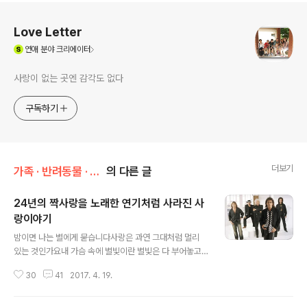
로그 정보
Love Letter
(새창열림)
연애
분야 크리에이터
사랑이 없는 곳엔 감각도 없다
구독하기
더보기
가족 · 반려동물 · 취향/취미 & 관심사
의 다른 글
24년의 짝사랑을 노래한 연기처럼 사라진 사
랑이야기
글 내용
밤이면 나는 별에게 묻습니다사랑은 과연 그대처럼 멀리
있는 것인가요내 가슴 속에 별빛이란 별빛은 다 부어놓고
그리움이란 그리움은 다 일으켜놓고당신은 그렇게멀리서
30
41
2017. 4. 19.
멀리서 무심히만 있는 겁니까? 이정하 -"별에게 묻다" htt
p://instiz.net/pt/2215926 이정하 시인의 별에게 묻다
라는 시로 첫문장을 열어 보면서 오늘의 소재와 관련된 24