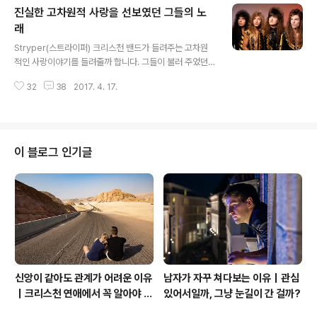
진실한 고차원적 사랑을 선보였던 그들의 노
년의 짝사랑을 노래한 연기처럼 사라진 사랑이야기의 주인
공이된 스모키라는 그룹의 곡을 들어본다. 오늘 소개할 곡
래
글 내용
은 영국의 하드락밴드로 알려진 스모키의 1976년 "Livin
Stryper(스트라이퍼) 크리스천 밴드가 들려주는 고차원
g Next Door to Alice"노래이다. 그들은 1964년 악기
적인 사랑이야기를 들려줄까 합니다. 그들이 불러 주었던
사에서 밴드가 결성되어, 우리 한국인의 감성을 사로 잡았
진정함으로 라는 곡은 마이클 스윗이라는 그룹의 보컬리스
던 매력적이였던 엘리스와 얽혀진 사연이 담겨 있었던 노
32
38
2017. 4. 17.
트가 직접 작사,작곡한 곡이였습니다. 그들의 다섯번째 싱
래로 여러분 곁으..
글 앨범으로 나온 위의 곡을 통해서 빌보드 핫 100 차트에
서 40위를 나타내는 그들의 최고 히트작이 된 곡이였고 한
국이나 동남아에서는 스트라이퍼의 인지도를 높이는데 공
헌을 한 노래였지요. 1986년 "지옥과 함께하는 악마(To
이 블로그 인기글
Hell with the Devil)"라는 정규앨범에 수록된 "진정함으
로(Honestly )"라는 노래는 싱글로 나왔었습니다. 동명타
이틀 "진정함으로"는 바이널로 판매되었고 B사이드면에는
"Sing-Along Song", Loving You(Live in Jap..
신앙이 같아도 관계가 어려운 이유
남자가 자꾸 쳐다보는 이유｜관심
｜크리스천 연애에서 꼭 알아야 할
있어서일까, 그냥 눈길이 간 걸까?
관계의 본질