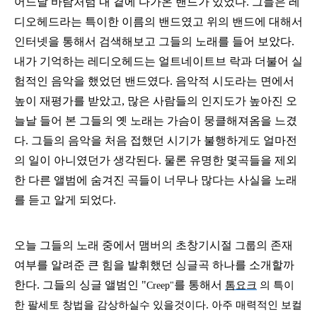
어느날 바람처럼 내 곁에 다가온 밴드가 있었다. 그들은 레
디오헤드라는 특이한 이름의 밴드였고 위의 밴드에 대해서
인터넷을 통해서 검색해보고 그들의 노래를 들어 보았다.
내가 기억하는 레디오헤드는 얼트네이트브 락과 더불어 실
험적인 음악을 했었던 밴드였다. 음악적 시도라는 면에서
높이 재평가를 받았고, 많은 사람들의 인지도가 높아진 오
늘날 들어 본 그들의 옛 노래는 가슴이 뭉클해져옴을 느겼
다. 그들의 음악을 처음 접했던 시기가 불행하게도 얼마전
의 일이 아니였던가 생각된다. 물론 유명한 몇곡들을 제외
한 다른 앨범에 숨겨진 곡들이 너무나 많다는 사실을 노래
를 듣고 알게 되었다.
오늘 그들의 노래 중에서 맴버의 초창기시절
의 존재
그룹
여부를 알려준 큰 힘을 발휘했던 싱글곡 하나를 소개할까
한다. 그들의 싱글 앨범인 "
를 통해서
톰요크
의 특이
Creep"
한 팔세토 창법을 감상하실수 있을것이다. 아주 매력적인 보컬