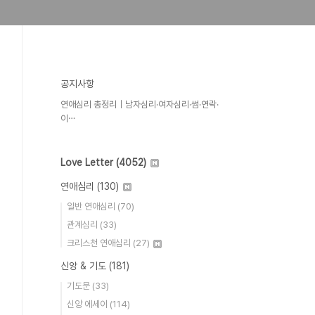
공지사항
연애심리 총정리｜남자심리·여자심리·썸·연락·
이⋯
Love Letter
(4052)
연애심리
(130)
일반 연애심리
(70)
관계심리
(33)
크리스천 연애심리
(27)
신앙 & 기도
(181)
기도문
(33)
신앙 에세이
(114)