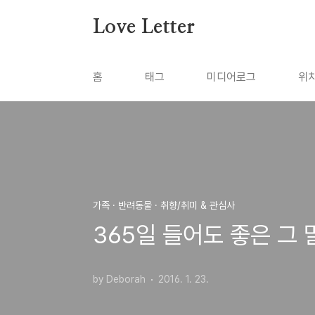
본문 바로가기
Love Letter
홈
태그
미디어로그
위
가족 · 반려동물 · 취향/취미 & 관심사
365일 들어도 좋은 그 말(W
by Deborah
2016. 1. 23.