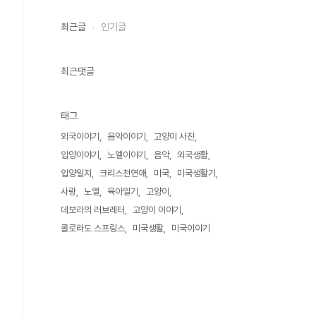
최근글
인기글
최근댓글
태그
외국이야기
음악이야기
고양이 사진
입양이야기
노엘이야기
음악
외국생활
입양일지
크리스천연애
미국
미국생활기
사랑
노엘
육아일기
고양이
데보라의 러브레터
고양이 이야기
콜로라도 스프링스
미국생활
미국이야기