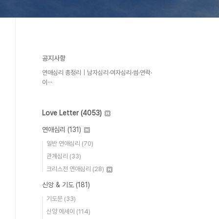
공지사항
연애심리 총정리｜남자심리·여자심리·썸·연락·
이⋯
Love Letter
(4053)
연애심리
(131)
일반 연애심리
(70)
관계심리
(33)
크리스천 연애심리
(28)
신앙 & 기도
(181)
기도문
(33)
신앙 에세이
(114)