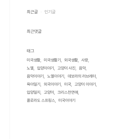
최근글
인기글
최근댓글
태그
미국생활
미국생활기
외국생활
사랑
노엘
입양이야기
고양이 사진
음악
음악이야기
노엘이야기
데보라의 러브레터
육아일기
외국이야기
미국
고양이 이야기
입양일지
고양이
크리스천연애
콜로라도 스프링스
미국이야기