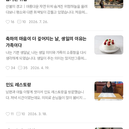
협을 마주하고 있습니다.바로 **대형 산불(Wildfire)**입
글 내용
니다.산불은 단순히 나무가 타는 문제가 아닙니다.야생동
산불의 경고｜아름다운 자연 뒤에 숨겨진 위험하늘을 올려
물의 서식지, 인간의 안전, 수질, 공기의 질까지 영향을 미
다보니 평소와 다른 회색빛이 감돌고 있었습니다. 처음에
치는 심각한 환경 문제입니다.1. 미국 국립공원(National
는 이상하게 느껴졌지만, 곧 그 이유를 알게 되었습니다. 바
작성시간
16
10
2026. 7. 26.
Park)이란?미국 국립공원은 연방 정부가 특별한 자연·문
로 거대한 산불이 발생했다는 소식이었습니다.콜로라도 역
화적 가치를 가진 ..
사상 가장 큰 산불로 기록될 만큼 심각한 상황이라는 보도
가 이어졌고, 여러 방송사에서는 앞다투어 이 소식을 전하
축하의 마음이 더 깊어지는 날, 생일의 이유는
고 있었습니다. 불길을 진압하기 위해 미국 전역에서 모인
가족이다
소방관들이 현장에 투입되어 사투를 벌이는 모습은 그야말
글 내용
로 긴박했습니다.눈앞에서 벌어지는 자연의 위력은 너무나
나는 기쁜 생일날, 나는 생일 의미와 가족의 소중함을 다시
도 두려웠고, 그 광경을 바라보는 마음은 참담하기만 했습
생각하게 되었습니다. 생일이 주는 의미는 많지만그중에서
니다. 콜로라도 스프링스를 뒤흔든 산불의 기억콜로라도
하나를 꼽으라고 한다면단연코 가족의 소중함을 빼놓을 수
작성시간
34
35
2026. 4. 19.
스프링스에 살다 보면 아름다운 산과 숲이 가까이 있다는
없습니다. 나의 생일 의미가 특별해지는 날에는어머님에
것이 큰 축복처럼 느껴집니다.하지만 이 아름다운 자연..
대한 그리움이 함께 떠오르고,그 감정이 곧 생일의 이유가
되는 순간이었습니다. 그래서 오늘은가족의 소중함에 대한
인도 레스토랑
이야기를 써보려 합니다. 가족 소중함은 생일 의미가 되고,
글 내용
남편과 아들 이렇게 셋이서 인도 레스토랑을 방문했습니
생일 이유가 됩니다. 매년 생일이 다가올 때마다나는 자연
다. 저녁 시간이었는데요. 의외로 손님들이 많이 붐비지 않
스럽게 이런 생각을 합니다. 생일의 의미는 무엇일까?그 답
아서 좋았던 것 같습니다. 오랜만에 같이 나가서 식사를 한
은 생각보다 단순했습니다.바로 가족의 소중함이었습니다.
것이 참 좋았습니다. 이 레스토랑은 콜라라도 스프링스에
나의 가장 큰 버팀목이었던 어머니,이제는 하늘나라에서나
작성시간
11
10
2026. 3. 18.
있는 로컬 레스토랑입니다. 인도 정통 음식을 하는 곳으로
의 생일을 지켜보고 계실 것을 떠올리면 그리움으로 눈가
알려져 있습니다. Shri Ganesh 인도 레스토랑은 현지인
가 젖어듭니다. 그리고 지금은남편과 아들이..
의 입소문이 난 곳이라고 하네요. 이곳에서 인도의 정통 음