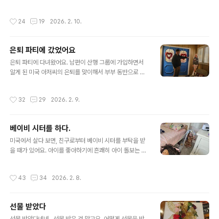
하면서 건강도 같이 따라와 주고 있다는 느낌입니다. 산책
왔던 남편이 꽃병을 찾는 겁니다. 그때까지만 해도 아내를
을 하면 좋은 점은 남편과 대화를 많이 나눕니다. 이런저런
위해서 꽃을 준비한 남편의 마음을 헤아리지 못했지요. 그
작성시간
24
19
2026. 2. 10.
서운한일 아니면 내가..
래서 아내는 말했습니다. "꽃병은 싱크대 아래 보면 있어
요." 아무리 찾아도 못 찾겠다는 눈치입니다. 그래서 아내는
물어봤어요. "왜 꽃병을 찾고 그러세요?" 남편이 활짝 웃으
은퇴 파티에 갔었어요
면서 말합니다. "깜짝 선물로 해주려고 했는데, 당신 아프
글 내용
다고 해서 꽃을 사 왔지. 당신은 꽃을 보면 늘 웃잖아." 맞습
은퇴 파티에 다녀왔어요. 남편이 산행 그룹에 가입하면서
니다. 아내의 마음을 이렇게 잘 알아주는 남편이 있어 기쁨
알게 된 미국 아저씨의 은퇴를 맞이해서 부부 동반으로 가
이 넘치는 그런 날이었습니다. 데이지 꽃을 보고 있노라니
게 되었습니다. 현관을 들어서자 이렇게 재미있는 광경이
남편의 마음이 전달되어 더욱 사랑스러운 그런 꽃으로 보
펼쳐집니다. ㅎㅎㅎ 남편이 그럽니다. "이거 아저씨 분신이
작성시간
32
29
2026. 2. 9.
였습니다. 남편은 작..
다." 하하. 네 분신 맞습니다. 그분의 사진을 붙여 놓으니 당
연하죠. 많은 분들이 참여를 하셨더라고요. 남편과 산행을
하면서 알게 된 분인데요. 아주 좋은 분이셨어요. 이분의 영
베이비 시터를 하다.
향력이 많은 분들에게 전달되었던 모양입니다. 사람들이
글 내용
많아서 들어설 틈이 없었어요. 가볍게 음식을 먹고 같이 대
미국에서 살다 보면, 친구로부터 베이비 시터를 부탁을 받
화도 나누면서 이분의 은퇴를 축하를 해줬습니다. 올해 나
을 때가 있어요. 아이를 좋아하기에 흔쾌히 아이 돌보는 일
이가 67세라고 하시는데요. 건강하게 사는 모습을 발견합
을 담당하게 되었지요. 오늘은 날씨도 좋습니다. 아침 8시
니다. 남편이 은퇴를 하면 뭘 할 거냐는 질문에 미국 아저씨
부터 오전 11시까지 베이비 시터를 하기로 했지요. 아침에
작성시간
43
34
2026. 2. 8.
는 대답합니다. "..
일찍 일어나서 그 집으로 차를 운전해서 갔습니다. 그 집에
도착을 해보니, 친구는 밤에 잠을 설쳐서 자고 있다고 합니
다. 대신 남편 분이 반겨 주시네요. 이미 아이 하나는 깨어
선물 받았다
나 있었어요. 제가 베이비 시터한 아이들 연령을 보면 여자
글 내용
아이들 10살, 6살, 그리고 3살 아이랍니다. 다 여자 아이들
선물 받았다네네.. 선물 받은 것 맞고요. 어떻게 선물을 받