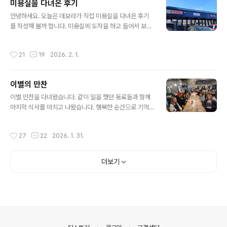
미용실을 다녀온 후기
분들이 아시안 혈통의 분들이 많습니다. 제가 다녀온 이곳
글 내용
은 베트남 분이 운영하시는 가게입니다. 주로 베트남 분들
안녕하세요. 오늘은 데보라가 직접 미용실을 다녀온 후기
의 영어 실력이 출중하지 않은 관계로 때로는 바디랭귀지
를 작성해 볼까 합니다. 미용실에 도착을 하고 들어서 보니,
로 소통을 하기도 하고요. 기본적 영어가 되시는 분들은 별
동양인 여자분이 반겨 주고 계셨어요. 그때까지만 해도 이
로 없는 것 같습니다. 대충 이렇게 자주 찾지 않는 공간에서
분이 한국분이라는 사실을 몰랐답니다. 인사를 영어로 하
작성시간
21
19
2026. 2. 1.
낯선 분들이 해주는 서비스를 받다 ..
셨어요. 그래서 잠시 혼자 생각한다는 것이 한국말이 입 밖
으로 튀어나왔는데요. 그분이 한국말에 반응을 하셨어요.
그리고 물어봤답니다. "혹시, 한국분이세요?" 그분의 대답
이별의 만찬
은 역시나 맞습니다. "네 한국사람입니다." 한국어로 인사
글 내용
를 나눕니다. 내 차례가 되어서 머리를 자르게 되었습니다.
이별 만찬을 다녀왔습니다. 같이 일을 했던 동료들과 함께
미용실 주인이라고 하시네요. 30년을 콜로라도 스프링스
마지막 식사를 마치고 나왔습니다. 행복한 순간으로 기억
에서 사셨데요. 완전 터줏대감 정도 되시는 분입니다. 공군
에 남을 겁니다. 모두의 따스한 격려와 앞으로의 앞날을 기
출신의 미국인 남편을 만나서 결혼하고 미국생활을 하면서
원해 주는 덕담을 들려주었지요. 사람과 사람사이는 이렇
작성시간
27
22
2026. 1. 31.
영어 때문에 힘들었던 사연을..
게 온기가 넘칩니다. 그래서 우리는 혼자가 아닌 함께 살아
가는 삶을 택합니다. 따스함이 있기에 우리의 삶이 풍족합
니다. 남편이 같이 와 주시고 격려도 해주셨어요. 너무나 감
더보기
사한 순간이었습니다. 남편의 내조가 함께 했기에 모든 것
이 가능했던 것 같습니다. 학교에서의 3년의 시간을 마치
고 이제는 새로운 서막을 여는 순간입니다. 시간은 언제나
자비롭습니다. 기다림의 시간으로 연결되는 그 시간들을
소중히 여기며 살며 사랑하며 살겠습니다. 오늘 또 다른 행
복이 있었다는 것을 알게 됩니다. 같은 ..
의안내