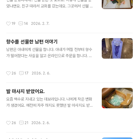
인지라 함께 놀기도 좋았어요. 물론 아이들이 영어를 유창
았냐면요. 친구 따라서 교회를 갔는데요. 그곳에서 선물 당
하게 해서 대화하기에도 불편함이 없었고요. 아이들을 돌
첨이 됩니다. 친구는 6년을 교회 행사에 참여해도 선물이
보고 함께 하는 시간이 즐겁습니다. 제가 생각한 베이비 시
당첨된 적이 없다면서 축하한다고 했어요. 모두들 궁금해
작성시간
19
14
2026. 2. 7.
터를 재미있게 하는..
하는 선물이 뭔지 집에 가서 풀어 보기로 했지요. 선물을 들
어보니 제법 묵직합니다. 저도 궁금했어요. 집에 도착해서
남편 보고 개봉을 해 보라고 했더니, 열심히 포장지를 뜯고
향수를 선물한 남편 이야기
보니 박스가 있더군요. 박스를 열어 보니 뭐가 있을까요?
글 내용
바로 도마였습니다. 하하하. 남편도 웃고 저도 웃고 말았지
남편은 아내에게 선물을 합니다. 아내가 며칠 전부터 향수
요. 그래서 남편한테 말했어요. "아카시아 나무로 만든 도
가 떨어졌다는 사실을 알고 온라인으로 주문을 합니다. 향
마라고 하잖아요." 하하하 남편은 보더니 웃었습니다. 저도
수가 배달되기까지는 시간이 조금은 걸렸지요. 그래도 기
남편 따라서 웃고 말았습니다. 선물을 도마를 받은 적이 처
다리는 시간이 즐거움이 되었던 것은 남편이 아내의 마음
작성시간
26
17
2026. 2. 6.
음인지라 황당했어요. ..
을 알고 챙겨주는 고마운 마음 때문입니다. 산책을 아내와
함께 하는 남편은 오늘따라 우편함을 찾습니다. 알고 봤더
니, 이렇게 기다리던 소포가 도착했습니다. 즐거운 마음으
발 마사지 받았어요.
로 아내에게 줍니다. 그리고 남편은 말합니다. "이거 받아.
글 내용
당신 거야." 아내는 그냥 내민 소포가 어떤 것인지 몰랐지
요즘 백수로 지내고 있는 데보라입니다. 나에게 작은 변화
요. 그래서 물어봅니다. "이건 뭔데요?" 남편은 미소를 지
가 생겼어요. 예전에 자주 하지도 못했던 발 마사지도 받게
으면서 말합니다. "풀어 보면 알게 될 거야." 이 말에 아내는
되었습니다. 이런 발 마사지를 받는 동안 예쁘게 발톱도 정
신이 나서 소포를 받아 들고 집안으로 들어갑니다. 박스를
리하고 페리큐어도 같이 받았어요. 콜로라도 스프링스에
작성시간
26
21
2026. 2. 6.
오픈하고 설레는 마음으로 무..
와서 페리큐어는 정해진 특정날 외에는 잘 받지를 않았습
니다. 이제 시간이 있고 해서 이렇게 가게에 들렀습니다. 주
로 페리큐어, 매니큐어 같은 경우는 이런 일에 종사하시는