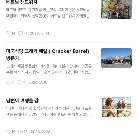
베트남 샌드위치
식과 더불어 맥주 그리고 디저트등 다양한 음식을 체험할
글 내용
수가 있어요. 주방장도 인도 현지인으로 요리를 잘해주고
베트남 샌드위치 가게를 방문했습니다. 가온은 부모님을
있었습니다. 향신료의 아주 강한 맛이 특유의 인도 음식임
대접하기 위해서 선택한 곳이 베트남 샌드위치 가게였습니
을 알려줍니다. 이곳에서의 장점이라면 음식을 오래 기다
다. 주문을 하고 픽업을 했는데요. 아들이 이 가게가 그렇게
리지 않아도 되었습니다. 손님을 접대하는 종업원의 서비
맛있다면서 추천을 했는데요. Paris Banh Mi라는 샌드위
작성시간
14
11
2026. 3. 14.
스가 좋았습니다. 가족과 함께 와서 외식..
치 가게입니다. 이곳은 각종 디저트와 베트남 디저트도 판
매하고 있었어요. 가온이 좋아한다고 하니 저도 어떤 곳인
가 하고 방문을 했습니다. 실내 구조가 예쁘게 잘 꾸며놨습
미국식당 크래커 배럴 ( Cracker Barrel)
니다. 포토존도 있었고요. 요즘 젊은 사람들 취양을 잘 맞춘
방문기
그런 가게로 보였는데요. 단골손님도 많이 있는 곳이네요.
글 내용
우리가 방문한 시간대가 많이 붐비는 때가 아니라 그런지
크래커 배럴 방문한 이야기를 나누어 볼까 합니다. 이곳은
사람들이 별로 없었어요. 특이한 점이라면 한국 핫도그도
주로 아침 식사가 종일 나오는 곳이며, 미국인들이 사랑하
판매하고 있네요. 이런 점이 참 신기하게 보였답니다. 물론
는 시골식 음식이 나오는 곳입니다. 외국의 시골식이라고
작성시간
7
11
2026. 3. 9.
한국 핫도그 대신 베트남 ..
한다면 주로 전통적인 그런 음식을 말하기도 합니다. 레스
토랑 입구에 들어갈 때 보면 안락의자도 판매하고요. 아주
다양한 제품들이 반겨줍니다. 이곳은 식사를 하는 곳이기
남편이 여행을 감
도 하지만, 여러 가지 제품들을 판매하고 있어서 많은 사람
글 내용
남편이 여행을 갔다. 남편이 봉사하는 싱글맘 멘토어 프로
들의 눈길을 끌고 있네요. 주로 아침 식사를 하고 나면 레스
젝트 중에서 싱글맘의 남자아이를 멘토어를 하게 되었다.
토랑에서 계산하는 곳이 있는데요. 입구를 다 이렇게 각종
그래서 일 년을 장식하는 여행을 가게 되었는데, 그 여행을
크래커 배럴 제품들을 판매하고 있네요. 직접 보면 신기하
하는 날이 오늘이었다. 멘토 어를 하게 된 아이는 올해 16
고 예쁜 아이템들이 많이 있었어요. 레스토랑을 가면 밥만
작성시간
19
13
2026. 2. 26.
살이 되었고 같이 텍사스로 여행을 떠났다. 공항까지 배웅
먹고 오는 것이 대부분이지만, 이곳은 달랐습니다. 쇼핑도