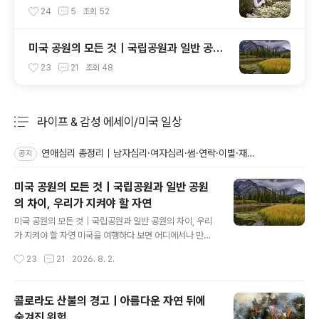
신호 완벽 정리
24
5
조회
52
미국 공원의 모든 것｜국립공원과 일반 공원
의 차이, 우리가 지켜야 할 자연
23
21
조회
48
라이프 & 감성 에세이/미국 일상
분류 전체보기
주요 글 목록
연애심리 총정리｜남자심리·여자심리·썸·연락·이별·재회 심리와 크리스천 연애 기준
공지
미국 공원의 모든 것｜국립공원과 일반 공원
의 차이, 우리가 지켜야 할 자연
글 내용
미국 공원의 모든 것｜국립공원과 일반 공원의 차이, 우리
가 지켜야 할 자연 미국을 여행하다 보면 어디에서나 만나
게 되는 아름다운 자연이 있습니다.끝없이 펼쳐진 산맥, 오
작성시간
23
21
2026. 8. 2.
래된 숲, 깊은 협곡, 야생동물이 살아가는 광대한 땅.미국의
공원들은 단순히 사람들이 쉬러 가는 장소가 아닙니다.그
곳은 수백 년, 수천 년 동안 이어져 온 자연 생태계를 보호
콜로라도 산불의 경고｜아름다운 자연 뒤에
하는 공간입니다.하지만 최근 미국 국립공원은 새로운 위
숨겨진 위험