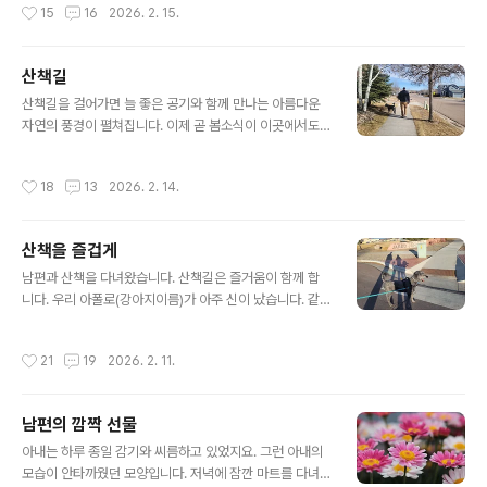
작성시간
15
16
2026. 2. 15.
마나 좋을까요? 오늘을 기념하는 그런 기..
하다가 남편이 좋아하겠다 싶은 것을 주문을 했습니다.메
뉴판입니다. 맥주 광고가 크게 눈에 들어옵니다.무료 서비
스라고 하는데요. 멕시칸 레스트롱 가면 나오는 칩스입니
산책길
다.어때요. 제가 주문한 음식인데요. 양이 너무 많았습니다.
글 내용
혼자 다 먹지 못해서 남은 것은 포장해서 가지고 왔습니다.
산책길을 걸어가면 늘 좋은 공기와 함께 만나는 아름다운
참고로 한국에서 발달하지 못한 남은 음식 포장 문화는 이
자연의 풍경이 펼쳐집니다. 이제 곧 봄소식이 이곳에서도
곳에서는 흔히 볼 수 있는 일입니다.친구가 주문했던 길거
들릴 겁니다. 봄에 피는 꽃들이 그리움이 되어 다가옵니다.
리 타코라고 하는 음식인데요. 아주 맛나 보이지요? 친구도
기온차가 변덕을 부리는지 날씨가 좋은 날은 봄날 같은 날
작성시간
18
13
2026. 2. 14.
마음에 들어 하는 눈치입니..
이 있습니다. 남편은 아폴로(강아지)와 함께 앞서 걸어가고
있습니다. 우리 집 애완견 아폴로는 우리를 산책시킨다고
보면 맞을 것 같습니다. 늘 우리보다 앞서 가기를 좋아하고
산책을 즐겁게
토끼의 모습이 보이면 사정없이 달려갑니다. 이것을 막는
글 내용
것은 남편의 몫이지요. 아폴로의 일상의 일탈 중 하나가 토
남편과 산책을 다녀왔습니다. 산책길은 즐거움이 함께 합
끼를 쫓는 일입니다. 토끼만 보면 그렇게 좋은 건지 아니면
니다. 우리 아폴로(강아지이름)가 아주 신이 났습니다. 같
그냥 재미로 하는 건지 알 수는 없지만 늘 반복되는 일입니
이 산책을 하면서 느끼는 점을 이야기를 나누어 볼까 합니
다. 아폴로에게는 반복되는 일이 아니라, 새로운 일처럼 다
다. 산책을 하면 좋은 점이 아주 많습니다. 그중에서 세 가
작성시간
21
19
2026. 2. 11.
가올 것이라는 생각이 듭니다..
지를 나누어서 설명을 드려 볼까 합니다. 어떤 것이 있을 알
아볼까요. 산책을 하면 좋은 점은 일단 건강에 아주 좋다는
점입니다. 맑은 공기와 더불어 비타민 D를 다량으로 흡수
남편의 깜짝 선물
하는 기회입니다. 우리 부부의 운동 시간을 규칙적으로 정
글 내용
해서 하려고 합니다. 산책을 하는 시간이 정해져 있습니다.
아내는 하루 종일 감기와 씨름하고 있었지요. 그런 아내의
남편이 일을 마친 오후 3시 이후로 산책을 합니다. 산책을
모습이 안타까웠던 모양입니다. 저녁에 잠깐 마트를 다녀