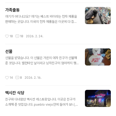
을 해주고 왔다. 막상 남편이 없고 하니 편안한 점도 있었지
즐길 수 있도록 잘 마련된 장소를 ..
만, 그래도 없으니 보고 싶다는 생각이 들었다. 생각은 그런
가족출동
데 아직 덱사스에 도착하지 않은 모양이다. 여러 가지 걱정
글 내용
을 했던 남편도 이 여행을 잘 마치고 돌아오리라 믿는다. 잘
여기가 어디냐고요? 여기는 베스트 바이라는 전자 제품을
하고 있겠지. 추억의 시간을 만들어 올 것이라 생각된다. 점
판매하는 곳입니다. 미국의 전자 제품들은 이곳에 다 집중
점 밤은 깊어 가는데, 그 사람은 옆에 없다. 밤에 잠들 시간
되어 있고 가격도 세일할 때 가보면 저렴한 가격으로 구매
에 향상 같이 옆을 지켜 주던 사람이 없다는 것이 허전한 느
할 수가 있네요.남편도 같이 쇼핑을 나왔어요. 물론 남자들
작성시간
18
18
2026. 2. 24.
낌이 들었다. ..
의 로망의 제품들이 나란히 진열되어 있습니다.여러 나라
의 제품들이 있어요. 특히 한국의 삼성 제품이 눈에 들어옵
니다.사실 이곳을 방문한 이유는 아들이 새로 산 핸드폰의
선물
케이스를 사기 위함이었지요.삼성이라는 우리나라 제품을
글 내용
보는데 자부심을 느끼는 순간이었습니다. 매장에서 가장
선물을 받았습니다. 이 선물은 가온의 여자 친구가 선물해
잘 팔리는 품목 중에 하나라고 합니다.다양한 삼성의 전자
준 것입니다. 밸런타인 날이라고 남자친구의 엄마까지 챙
제품을 보고 있노라니 우리나라 기술이 어느 정도 발달 했
겨주는 모습이 예뻤습니다. 이렇게 고운 마음을 지닌 가온
는지를 가름하게 됩니다.많은 외국인들의 눈길을 받고 있
의 여자 친구의 마음을 살짝 들여다보는 날이 되었습니다.
작성시간
14
8
2026. 2. 16.
는 우리나라 삼성 제품을 보면서 역시 삼성이다라..
작은 선물이지만, 그 사람의 마음이 담긴 선물이라서 더욱
마음이 갑니다.꽃 선물도 받았습니다. 꽃은 제가 좋아하는
장미로 선물을 해주었습니다. 아마도 가온이가 이야기를
멕시칸 식당
했던 모양입니다. 작은 선물이지만 마음으로 통하게 되었
글 내용
던 날이었습니다. 작은 선물에 기쁨이 있었습니다. 꽃을 준
친구와 다녀왔던 멕시칸 레스토랑입니다. 이곳은 친구가
비하는 마음을 보면서 아들과 좋은 관계를 유지하는 모습
소개해 준 맛집입니다. pueblo viejo안에 들어가 보니,
이 보기 좋았던 날이었습니다. 선물은 기쁨이자, 그것을 보
손님이 없는 시간대였는지, 사람이 별로 없었어요. 친구와
는 즐거움도 함께 했습니다. 늘 오늘 같은 날만 계속되면 얼
함께 수다를 떨고 식사를 같이 합니다. 뭘 주문할까 고민을