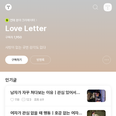
검색하기
티스토리
연애
분야 크리에이터
(새창열림)
Love Letter
구독자
1,950
사랑이 없는 곳엔 감각도 없다
구독하기
방명록
신고하기 레이어
열기
인기글
남자가 자꾸 쳐다보는 이유｜관심 있어서일
까, 그냥 눈길이 간 걸까?
118
123
조회
69
여자가 관심 없을 때 행동｜호감 없는 여자