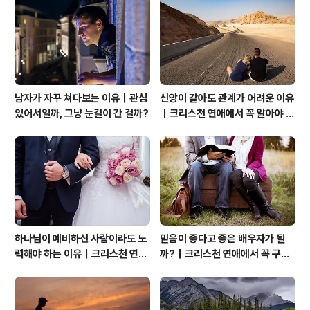
는 여자가 관심 있는 사람에게 보이는 대표적인 호감 신호
7가지와 그 행동에 숨겨진 심리를 살펴본다.연애심리 전체
흐름이 궁금하다면→ 연애심리 총..
남자가 자꾸 쳐다보는 이유｜관심
신앙이 같아도 관계가 어려운 이유
있어서일까, 그냥 눈길이 간 걸까?
｜크리스천 연애에서 꼭 알아야 할
관계의 본질
하나님이 예비하신 사람이라도 노
믿음이 좋다고 좋은 배우자가 될
력해야 하는 이유｜크리스천 연애
까?｜크리스천 연애에서 꼭 구별
는 기적보다 성숙입니다
해야 할 것