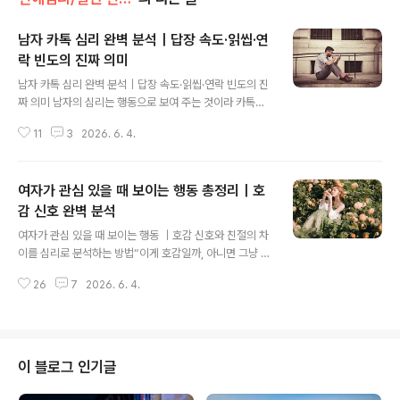
남자 카톡 심리 완벽 분석｜답장 속도·읽씹·연
락 빈도의 진짜 의미
글 내용
남자 카톡 심리 완벽 분석｜답장 속도·읽씹·연락 빈도의 진
짜 의미 남자의 심리는 행동으로 보여 주는 것이라 카톡의
내용이 서툴 수도 있습니다.남자 카톡 심리는 단순한 빈도
11
3
2026. 6. 4.
보다 패턴 변화로 판단하는 것이 더 정확합니다.하지만, 카
톡이 규칙적 패턴으로 오고 읽씹을 하지 않는다면좋은 호
감 신호가 될 수 있습니다.의외로 표현이 서툰 남자일수록
여자가 관심 있을 때 보이는 행동 총정리｜호
카톡을 더 편하게 느끼는 경우가 많습니다.얼굴을 직접 보
지 않고 대화하기 때문에 부담이 적기 때문입니다. 오늘은
감 신호 완벽 분석
글 내용
많은 여성분들이 궁금해하는 남자 카톡 심리와 연락빈도,
여자가 관심 있을 때 보이는 행동 ｜호감 신호와 친절의 차
답장 속도 그리고 읽씹이 가져다주는 의미에 대해서 알아
이를 심리로 분석하는 방법“이게 호감일까, 아니면 그냥 친
봅니다.먼저 가장 많이 질문하는 "답장이 느린 이유"부터
절한 걸까?”마음에 드는 사람이 생기면 가장 먼저 생기는
살펴보도록 하겠습니다. 남자가 답장이 느린 이유 3가지｜
26
7
2026. 6. 4.
고민이다.분명 나에게 관심을 보이는 것 같은데, 다른 사람
카톡 심리 완전 정리 답장 속도는 ..
에게도 비슷하게 행동하는 것 같고,연락은 이어지고 있지
만 그 안에 담긴 의미를 판단하기 어려울 때가 있다.하지만
상대의 마음은 하나의 행동만으로 알 수 없다.먼저 연락한
다고 해서 반드시 호감이라고 할 수 없고, 친절하게 대해준
이 블로그 인기글
다고 특별한 감정이 있다고 단정할 수도 없다.중요한 것은
반복되는 행동의 흐름과 그 안에 담긴 심리다.이번 글에서