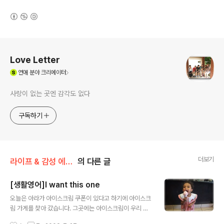
(새창열림)
로그 정보
Love Letter
(새창열림)
연애
분야 크리에이터
사랑이 없는 곳엔 감각도 없다
구독하기
더보기
라이프 & 감성 에세이/교육 & 육아
의 다른 글
[생활영어]I want this one
글 내용
오늘은 아라가 아이스크림 쿠폰이 있다고 하기에 아이스크
림 가게를 찾아 갔습니다. 그곳에는 아이스크림이 우리 아
라 뿐만아니라 나린이 가온이를 유혹하고 있었습니다. 사