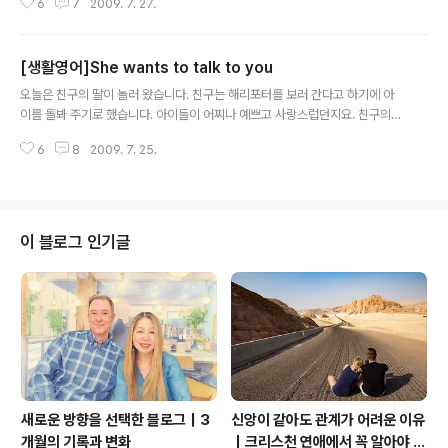
6
7
2009. 7. 27.
실 아라의 아이스크림을 사러 갔다가 가온이와 나린이 것
도 같이 사줬습니다. ㅡ.ㅡ 물론 필자는 사지 않았죠. 그런
아이스크림 가게에서 나린이가 했던 생활영어 한번 들어
[생활영어]She wants to talk to you
보실래요? 우리 나린이도 영어 잘 하죠? 나린이가 했던말
글 내용
중에 이런 말이 있었습니다. I want this one. 난 이걸 원
오늘은 친구의 딸이 놀러 왔습니다. 친구는 해리포터를 보러 간다고 하기에 아
해. 라고 말했어요. 쉽게 자주 쓰는 용어 중에 하나입니다.
이를 돌봐 주기로 했습니다. 아이들이 어찌나 예쁘고 사랑스럽던지요. 친구의
가까이 있는 사물을 가르킬때는 This(이것)을 쓰지만 멀리
예쁜딸 수전와 우리 나린이가 함께 대화 하는것을 보실래요? 둘의 짧은 대화 가
있는 것은 That(저것)이라고 말합니다. 정확히 표현을 할
6
8
2009. 7. 25.
운데서 오늘 배우실 표현은 She wants to talk to you.(그녀가 말하고 싶데.)
줄 아는 나린이를 통해서 영어를 배워 봅시다.. 들어 보시면
즉 그애가 너랑 통화 하고 싶데. 라고 표현하시면 되겠습니다. 통화 할때 주로 많
쉽게 배울 ..
이 쓰이는 표현 중에 하나입니다. 그것에 대한 답변으로 우리 나린이는 This is
my girlfriend.내 여자친구야. 라고 했습니다. 하하하. 우리 나린이가 여자친구
라고 표현을 했는데 정말 그 뜻이 그런 뜻인지 알고 했는지 모르겠지만.. 웃었습
이 블로그 인기글
니다. 우리 귀여운 악동들의 대화를 들어 보시고 수전이 하는..
새로운 방향을 선택한 블로그｜3
신앙이 같아도 관계가 어려운 이유
개월의 기록과 변화
｜크리스천 연애에서 꼭 알아야 할