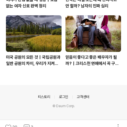
없는 여자 신호 완벽 정리
안 할까? 남자의 진짜 심리
미국 공원의 모든 것｜국립공원과
믿음이 좋다고 좋은 배우자가 될
일반 공원의 차이, 우리가 지켜야
까?｜크리스천 연애에서 꼭 구별
할 자연
해야 할 것
의안내
티스토리
로그인
고객센터
© Daum Corp.