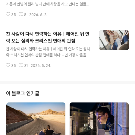
기준과 만남의 원리 남녀 간에 사랑을 하고 만나는 일들이
자주 일어나는 현재의 삶을 돌아보면, 우리는 선택의 기로
35
8
2026. 6. 2.
에 서게 됩니다.그 상대가 정말 나와 잘 어울릴까 보다는,
그 사람이 신앙 안에서 온전히 선 사람일까? 이런 기준의
초점이 크리스천 연애의 첫 번째 기준이 됩니다.오늘은 그
찬 사람이 다시 연락하는 이유｜헤어진 뒤 연
의미에서 "하나님이 예비하신 배우자란 무엇인가?"에 대해
서 함께 알아보는 시간을 갖도록 하겠습니다.정말 하나님
락 오는 심리와 크리스천 연애의 관점
글 내용
이 예비하신 배우자가 존재하는 것일까? 세상과 타협하지
찬 사람이 다시 연락하는 이유｜헤어진 뒤 연락 오는 심리
않는 믿음을 위한 기도｜크리스천 연애 묵상 기도의 응답
와 크리스천 연애의 관점 연애를 하다 보면 가장 마음을 흔
으로 받은 배우자 크리스천이 연애를 시작할 때 가장 중요
드는 순간 가운데 하나가 있습니다.먼저 이별을 선택했던
하게 보는 것이 신앙적 관점입니다.상대가 믿음 안에서 얼
35
31
2026. 5. 24.
사람이 어느 날 다시 연락해 오는 경우입니다.'왜 갑자기 연
마나 굳건한 사람인지가 관계를 측정하는 기..
락한 걸까?''후회해서일까?''아직 나를 사랑하는 걸까?'이
런 상황을 겪으면 상대의 의도가 궁금해질 수밖에 없습니
다. 그러나 사람의 감정은 단순히 '좋아한다' 또는 '싫어한
다'로 설명되지 않습니다. 사랑했던 기억과 익숙함, 후회,
이 블로그 인기글
외로움이 복합적으로 작용하면서 다시 연락하게 되는 경우
가 많습니다.심리학에서도 이별 후에는 애착 체계(Attach
ment System)가 다시 활성화되면서 이미 끝난 관계를
떠올리거나 재접촉을 시도하는 현상이 나타날 수 있다고
설명합니다. 이별 후 나타나..