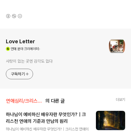
(새창열림)
로그 정보
Love Letter
(새창열림)
연애
분야 크리에이터
사랑이 없는 곳엔 감각도 없다
구독하기
더보기
연애심리/크리스천 연애심리
의 다른 글
하나님이 예비하신 배우자란 무엇인가?｜크
리스천 연애의 기준과 만남의 원리
글 내용
하나님이 예비하신 배우자란 무엇인가?｜크리스천 연애의