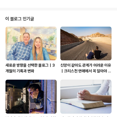
우가 많다는 점이다. 아래의 글은 지극히 주관적 관점에서
로가 좋아...
쓴 글임을 인지하고 읽어 주시기를 바란다. 아직도 당신을
사랑하는 감정이 남아 있어. 그렇다. 그 남자 잊지 못할 정
도로 사랑한다는 것이다. 때로는 술의 힘을 빌려서 끝난 관
이 블로그 인기글
계이지만, 전화를 해본다. 목소리를 듣고 위로함이라도 받
고 싶은 감정의 폭발된 심리를 이용되어 그렇게 생각의 부
작용이 작동된다. 이성적으로 판단하면 이러면 안 되는데..
라고 말하고 있지만, 사실상 감정을 거슬리는 마음이 약해
져 있다는 증거다. 그러니 감정을 앞세..
새로운 방향을 선택한 블로그｜3
신앙이 같아도 관계가 어려운 이유
개월의 기록과 변화
｜크리스천 연애에서 꼭 알아야 할
관계의 본질