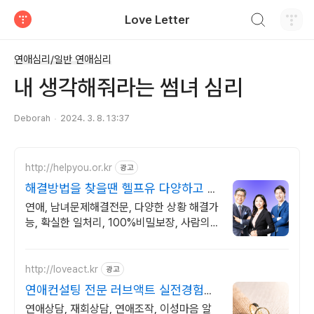
검색하기
Love Letter
티스토리
연애심리/일반 연애심리
내 생각해줘라는 썸녀 심리
Deborah
2024. 3. 8. 13:37
http://helpyou.or.kr
광고
해결방법을 찾을땐 헬프유 다양하고 어
려운 상황해결가능
연애, 남녀문제해결전문, 다양한 상황 해결가
능, 확실한 일처리, 100%비밀보장, 사람의
도움이 필요할 때는 헬프유를 기억하세요. 어
떤 상황이던 해결이 가능합니다.
http://loveact.kr
광고
연애컨설팅 전문 러브액트 실전경험이
많은 업체
연애상담, 재회상담, 연애조작, 이성마음 알