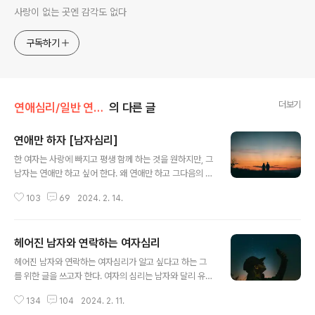
사랑이 없는 곳엔 감각도 없다
구독하기
더보기
연애심리/일반 연애심리
의 다른 글
연애만 하자 [남자심리]
글 내용
한 여자는 사랑에 빠지고 평생 함께 하는 것을 원하지만, 그
남자는 연애만 하고 싶어 한다. 왜 연애만 하고 그다음의 후
편은 없는 것일까? 궁금해서 잠을 설치는 그녀를 위한 글을
103
69
2024. 2. 14.
쓰고자 한다. 남녀의 심리는 각기 다를 수밖에 없다. 그런
남자의 심리에 대해서 주관적 관점에서 글을 쓴다. 연애만
죽도록 하고 싶다던 그 남자의 심리 알아보자. 책임지는 것
헤어진 남자와 연락하는 여자심리
은 NO 남자가 연애만 하자고 하는 것은 일단, 모든 짐으로
글 내용
부터 벗어나고 싶은 생각이 있기 때문이다. 책임을 질 그런
헤어진 남자와 연락하는 여자심리가 알고 싶다고 하는 그
일은 만들지 않겠다는 것과 같다. 연애만 하고 그것으로 끝
를 위한 글을 쓰고자 한다. 여자의 심리는 남자와 달리 유난
내는 남자의 대부분이 책임감이 없는 부류로 보면 된다. 그
히 복잡한 구조에서 일어난다. 일상적으로 여자가 생각하
녀를 진정 아내로 맞이 하고 싶었다면, 연애만 하고 끝내지
134
104
2024. 2. 11.
는 심리의 대부분은 이성적이기보다는 감정에 호소하는 경
는 않는다. 남자의 생각은 복잡한 것을 싫어한다. 그냥 이대