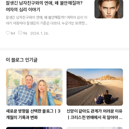
잘생긴 남자친구와의 연애, 왜 불안해질까?
를 요구를 해왔을 것이고, 그것에 대한 대답이 생각이 필요
하다는 의미는 시간을 달라는 말과 같다. 남자는 이성적인
여자의 심리 이야기
글 내용
판단을 한다. 감정은 사치라고 생각한다. 그래서 이성적 판
잘생긴 남자친구와의 연애, 왜 불안해질까? 여자의 심리 이
단이 필요한 경우는 시간을 달라는 의미로 생각이라는 말
야기 사람마다 잘생김의 기준은 다르다. 누군가는 또렷한
로 뉘앙스를 바꾼 것뿐이다. 신중하게 결정을 내려야 할 때
이목구비를 좋아하고, 누군가는 분위기 있는 남자를 더 매
그녀의 기분을 망치기 싫어서 그냥 당장 결론을 내리는 말
84
96
2024. 1. 26.
력적으로 느낀다. 결국 “잘생겼다”는 기준은 각자의 취향
을 못 할 경우가 있다. ..
과 감정에서 시작된다. 하지만 한 가지 공통점은 있다. 너무
매력적인 남자와 연애를 하게 되면, 괜히 마음 한구석이 불
안해진다는 것이다. 오늘은 그런 이야기를 해보려 한다.잘
생긴 남자친구를 둔 여자들이 한 번쯤 느껴봤을 감정들에
이 블로그 인기글
대해서 말이다. 물론 어디까지나 지극히 주관적인 이야기
이니, 가볍게 읽어주면 좋겠다. 연애 심리에 대해서 더 많은
정보를 알고자 한다면 아래의 글이 준비되어 있다.▶연애
심리 총정리｜남자심리·여자심리·썸·연락·이별·재회 심리
와 크리스천 연애 기준 불안이 시작되는..
새로운 방향을 선택한 블로그｜3
신앙이 같아도 관계가 어려운 이유
개월의 기록과 변화
｜크리스천 연애에서 꼭 알아야 할
관계의 본질