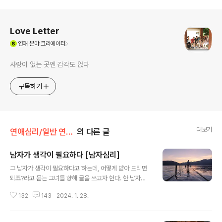
로그 정보
Love Letter
(새창열림)
연애
분야 크리에이터
사랑이 없는 곳엔 감각도 없다
구독하기
더보기
연애심리/일반 연애심리
의 다른 글
남자가 생각이 필요하다 [남자심리]
글 내용
그 남자가 생각이 필요하다고 하는데, 어떻게 받아 드리면
되죠?라고 묻는 그녀를 향해 글을 쓰고자 한다. 한 남자의
심리를 파악하기 힘들다. 그 남자의 머릿속에 들어가지 않
132
143
2024. 1. 28.
은 이상 무슨 의미로 말하는지 알고 싶다는 그대들을 위한
초 집중 남성 심리 파악 시간이다. 아래의 글은 지극히 주관
적인 글임을 알린다. 나한테 시간을 줘. 상대의 여성이 뭔가