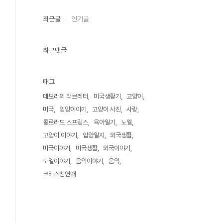
최근글
인기글
최근댓글
태그
데보라의 러브레터
미국생활기
고양이
미국
입양이야기
고양이 사진
사랑
콜로라도 스프링스
육아일기
노엘
고양이 이야기
입양일지
외국생활
미국이야기
미국생활
외국이야기
노엘이야기
음악이야기
음악
크리스천연애