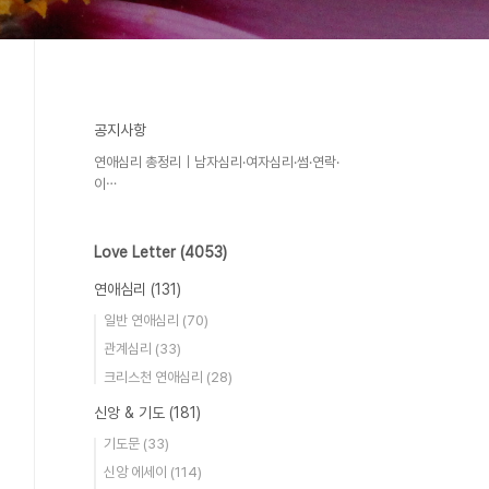
공지사항
연애심리 총정리｜남자심리·여자심리·썸·연락·
이⋯
Love Letter
(4053)
연애심리
(131)
일반 연애심리
(70)
관계심리
(33)
크리스천 연애심리
(28)
신앙 & 기도
(181)
기도문
(33)
신앙 에세이
(114)