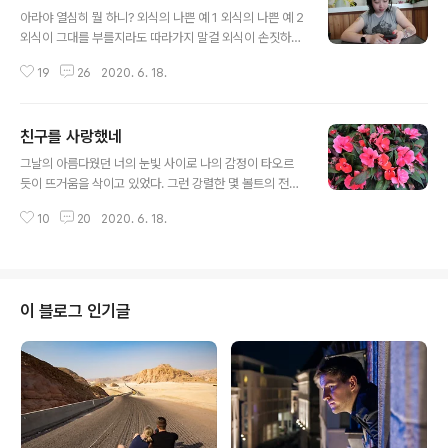
글 내용
아라야 열심히 뭘 하니? 외식의 나쁜 예 1 외식의 나쁜 예 2
외식이 그대를 부를지라도 따라가지 말걸 외식이 손짓하는
그곳은 칼로리 함정이 가득한 곳 도살장으로 끌려가는 돼
19
26
2020. 6. 18.
지의 모양새로 외식 집의 문을 들어선다. 외식이 그대를 부
를지라도 응답하지 말걸. 다이어트 11일이다 보시다시피
외식님이 나를 불렀다. 그래서 응했는데, 가보니 이건 뭐 칼
친구를 사랑했네
로리 대박 잔치가 벌려져 있었다. 하하하하 어쩌나. 저 많은
글 내용
음식을. 우리 따님이 음식의 80%를 처리해주었고 필자는
그날의 아름다웠던 너의 눈빛 사이로 나의 감정이 타오르
20%의 외식의 맛을 보고 왔다. 이렇듯 다이어트하면서 외
듯이 뜨거움을 삭이고 있었다. 그런 강렬한 몇 볼트의 전기
식은 절대 금물이다. 반칙을 하고 온 셈이다. 누구를 만나면
의 짜릿한 느낌으로 온종일을 사장에서 소소한 데이트를
꼭 음식이 따라줘야 한다. 왜 그런지 모르겠지만, 입에 뭔가
10
20
2020. 6. 18.
즐겨 보고 서로 웃으면서 손잡고 걸어갔던 그 골목길은 여
들어가면 사람들은 말이 열리게 되어 있나 보다. ㅋㅋㅋ 보
전히 우리의 따스한 온기로 가득했다. 하늘은 마치 우리들
라. 회의할 ..
의 공간을 위로해주듯 따스한 기운으로 감싸 안고 있었다.
그런 그의 눈빛을 바라보면서 한 순간이 영원으로 이어지
기를 바랐던 그 심정을 그는 아는지 모르는지 대책 없는 미
이 블로그 인기글
소만 날리고 있었다. 어떻게 해야 이 사람의 마음을 다치지
않고 헤어질 수가 있을까. 이렇게 아름다운 마음을 가지고
나를 향한 진심을 다해 말해주는 입술과 따스한 온기를 가
진 사람을 두고 이별이라는 말은 차마 꺼낼 수 없는 말이었
다. 사랑해서 헤어진다는 그 말의 의미를..