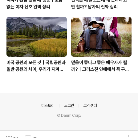
여자가 관심 없을 때 행동｜호감
연락은 매일 오는데 왜 만나자고
없는 여자 신호 완벽 정리
안 할까? 남자의 진짜 심리
미국 공원의 모든 것｜국립공원과
믿음이 좋다고 좋은 배우자가 될
일반 공원의 차이, 우리가 지켜야
까?｜크리스천 연애에서 꼭 구별
할 자연
해야 할 것
의안내
티스토리
로그인
고객센터
© Daum Corp.