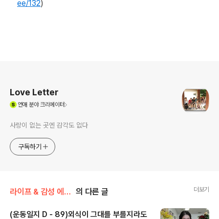
ee/132
)
로그 정보
Love Letter
(새창열림)
연애
분야 크리에이터
사랑이 없는 곳엔 감각도 없다
구독하기
더보기
라이프 & 감성 에세이/감성 글 & 에세이
의 다른 글
(운동일지 D - 89)외식이 그대를 부를지라도