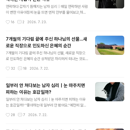
중하게 여기고 있다는 의미이기도 하다.하지만 어느 순간
글 내용
부터 그 사람이 내 삶의 중심이 되고,상대의 반응 하나에 하
연락하다 갑자기 뜸해지는 남자 심리｜매일 연락하던 사람
루의 기분이 결정되며,잃어버릴까 두려워 관계를 붙잡기
이 변한 이유아침에 눈을 뜨면 먼저 안부를 물어보고,하루
시작한다면 이야기는 달라진다.사랑이라고 생각했던 감정
동안 있었던 일을 자연스럽게 공유하고,늦은 밤까지 대화
작성시간
16
2
2026. 7. 23.
안에 집착이나 의존이 섞여 있을 수 있기 때문이다.그렇다
를 이어가던 사람이 있었다.그런데 어느 순간부터 답장이
면 좋아하는 마음과 집착은 어떻게 구별할 수 있을까?심리
느려지고, 대화가 짧아지고, 예전처럼 적극적인 모습이 보
학..
이지 않는다.“내가 뭘 잘못했나?”“혹시 마음이 식은 걸
7개월의 기다림 끝에 주신 하나님의 선물...새
까?”“처음부터 진심이 아니었던 걸까?”연락이 줄어든 순
로운 직장으로 인도하신 은혜의 순간
간 우리는 상대의 마음보다 먼저 자신의 불안을 마주하게
글 내용
된다.하지만 연락 빈도의 변화가 반드시 마음의 변화를 의
7개월의 기다림 끝에 주신 하나님의 선물, 새로운 직장으
미하는 것은 아니다.사람마다 관계를 표현하는 방식이 다
로 인도하신 은혜의 순간 상처받은 자리에서 떠나는 것도
르고, 연락이 줄어드는 이유 역시 여러 가지일 수 있다.중요
하나님의 인도하심이었다오늘은 특별히 하나님께 감사와
작성시간
32
18
2026. 7. 22.
한 것은 연락 횟수 하나만 보는 것이 아니라 그 사람의 전체
영광을 올려드리고 싶은 날이다.하나님께서 나에게 새로운
적인 태도와 관계의 흐름을 함께 살펴보는 것..
직장을 허락하셨기 때문이다.돌이켜 보면 지난 시간은 쉽
지 않았다.콜로라도 스프링스에서 처음 시작했던 공립 중
일부러 안 쳐다보는 남자 심리｜눈 마주치면
학교에서 특수교육 보조원(Paraprofessional)으로 3년
피하는 이유는 호감일까?
반 동안 아이들을 섬겼다.아이들과 함께하는 시간은 보람
글 내용
있었고, 하나님께서 주신 귀한 사명이라고 생각했다.하지
일부러 안 쳐다보는 남자 심리｜눈 마주치면 피하는 이유
만 그곳에서 예상하지 못했던 어려움과 마음의 상처도 경
는 호감일까? "좋아하는데 일부러 안 봤어요."예전에 알고
험하게 되었다.결국 더 이상 같은 환경에서 계속 일하기 어
지내던 한 지인이 이런 말을 한 적이 있다."왜 좋아하는 사
작성시간
28
7
2026. 7. 22.
려운 상황이 되었고, 나는 스스로 사표를 쓰고 그 자리를 떠
람을 일부러 안 쳐다보는 거야?"그의 대답은 의외였다."내
나야 했다.그 순간 마음속에는 많은 질문이..
마음을 들키고 싶지 않았어. 혹시 그녀가 나를 싫어하면 어
떡해."그 친구는 원래 내성적인 성격이었다. 무엇보다 자신