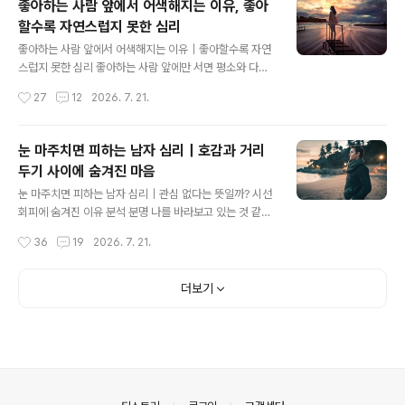
좋아하는 사람 앞에서 어색해지는 이유, 좋아
의 감정을 상대에게 들키는 것을 어려워했다.그래서 다시
할수록 자연스럽지 못한 심리
물었다."그러다 다른 사람이 먼저 다가가면 어떡하려
글 내용
고?"그는 잠시 아무 말도 하지 못했다.그때 이런 생각이 들
좋아하는 사람 앞에서 어색해지는 이유｜좋아할수록 자연
었다.좋아하는 사람이 생겼을 때 오히려 더 조심스러워지
스럽지 못한 심리 좋아하는 사람 앞에만 서면 평소와 다르
는 사람들이 있다. 관심이 없어서 피하는 것처럼 보이지만,
게 말이 잘 나오지 않는다.괜히 긴장되고, 옆에 있는 것만으
작성시간
27
12
2026. 7. 21.
실제로는 마음속에서 많은 고민을 하고 있을 수도 있다.연
로도 어색한 분위기가 흐른다. 평소에는 자연스럽게 대화
애에서는 이런 행동이 단순한 무관심..
하던 사람도 이상하게 그 사람 앞에서는 자신답지 못한 모
습을 보이기도 한다.왜 이런 일이 생기는 걸까?심리학에서
눈 마주치면 피하는 남자 심리｜호감과 거리
는 이러한 현상이 우연이 아니라 상대를 의식하는 마음, 거
두기 사이에 숨겨진 마음
절과 상실에 대한 불안, 인지 능력의 일시적인 변화와 관련
글 내용
이 있다고 설명한다.'좋아하는데 왜 오히려 어색할까?'라는
눈 마주치면 피하는 남자 심리｜관심 없다는 뜻일까? 시선
의문이 들 수 있다. 하지만 어색함은 관심이 없어서 생기는
회피에 숨겨진 이유 분석 분명 나를 바라보고 있는 것 같은
감정이 아니라, 오히려 상대가 나에게 중요한 사람이 되었
데, 눈이 마주치는 순간 갑자기 시선을 피하는 사람이 있
작성시간
36
19
2026. 7. 21.
기 때문에 나타나는 자연스러운 반응일 수 있다.좋아하는
다.“혹시 나에게 관심이 없는 걸까?”“아니면 다른 이유가
감정 때문에 혼란을 느끼고 있다면, ..
있는 걸까?”상대의 마음을 알 수 없을 때 우리는 작은 행동
하나에도 많은 의미를 부여하게 된다. 특히 눈을 피하는 행
더보기
동은 거절처럼 느껴지기도 하고, 반대로 감정을 숨기는 모
습처럼 보이기도 한다.하지만 시선을 피하는 이유는 하나
로 단정할 수 없다.어떤 사람은 자신의 감정을 들킬까 조심
하고, 어떤 사람은 좋아하는 사람 앞에서 긴장하며, 또 어떤
사람은 관계를 천천히 발전시키기 위해 거리를 조절한다.
오늘은 눈 마주치면 피하는 남자의 심리와 그 행동 뒤에 숨
의안내