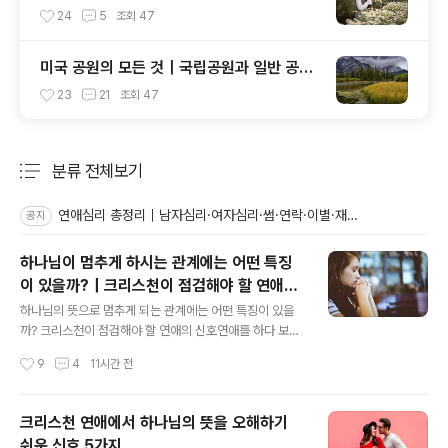
신호 완벽 정리
24
5
조회
47
미국 공원의 모든 것｜국립공원과 일반 공원
의 차이, 우리가 지켜야 할 자연
23
21
조회
47
분류 전체보기
주요 글 목록
연애심리 총정리｜남자심리·여자심리·썸·연락·이별·재회 심리와 크리스천 연애 기준
공지
하나님이 멈추게 하시는 관계에는 어떤 특징
이 있을까?｜크리스천이 점검해야 할 연애의
글 내용
신호
하나님의 뜻으로 멈추게 되는 관계에는 어떤 특징이 있을
까? 크리스천이 점검해야 할 연애의 신호연애를 하다 보면
이런 질문을 하게 됩니다."이 관계를 계속하는 것이 하나님
작성시간
9
4
11시간 전
의 뜻일까?""아니면 하나님께서 멈추게 하시는 걸까?"관계
가 어려워질 때마다 하나님의 뜻을 궁금해하는 것은 자연
스러운 일입니다. 하지만 모든 갈등이 하나님께서 관계를
크리스천 연애에서 하나님의 뜻을 오해하기
막으시는 신호는 아닙니다. 오히려 건강한 관계도 갈등과
쉬운 신호 5가지