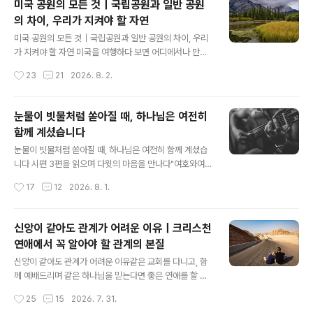
미국 공원의 모든 것｜국립공원과 일반 공원
기 때문입니다.하지만 여기에서 한 가지 더 확인해야 할 것
의 차이, 우리가 지켜야 할 자연
이 있습니다.믿음이 좋은 사람과 좋은 배우자는 반드시 같
글 내용
은 의미는 아니라는 점입니다.하지만 건강한 결혼은 단순
미국 공원의 모든 것｜국립공원과 일반 공원의 차이, 우리
히 같은 믿음을 갖는 것만으로 이루어지지 않습니다. 실제
가 지켜야 할 자연 미국을 여행하다 보면 어디에서나 만나
로 같은 신앙을 가지고도 관계가 어려운 이유는 무엇일까
게 되는 아름다운 자연이 있습니다.끝없이 펼쳐진 산맥, 오
작성시간
23
21
2026. 8. 2.
요?함께 읽으면 좋은 글→「신앙이 같아도 관계가 어려운
래된 숲, 깊은 협곡, 야생동물이 살아가는 광대한 땅.미국의
이유」신앙은 하나님과의 관계를 보여 주지만,..
공원들은 단순히 사람들이 쉬러 가는 장소가 아닙니다.그
곳은 수백 년, 수천 년 동안 이어져 온 자연 생태계를 보호
눈물이 빗물처럼 쏟아질 때, 하나님은 여전히
하는 공간입니다.하지만 최근 미국 국립공원은 새로운 위
함께 계셨습니다
협을 마주하고 있습니다.바로 **대형 산불(Wildfire)**입
글 내용
니다.산불은 단순히 나무가 타는 문제가 아닙니다.야생동
눈물이 빗물처럼 쏟아질 때, 하나님은 여전히 함께 계셨습
물의 서식지, 인간의 안전, 수질, 공기의 질까지 영향을 미
니다 시편 3편을 읽으며 다윗의 마음을 만나다"여호와여
치는 심각한 환경 문제입니다.1. 미국 국립공원(National
주는 나의 방패시요 나의 영광이시요 나의 머리를 드시는
작성시간
17
12
2026. 8. 1.
Park)이란?미국 국립공원은 연방 정부가 특별한 자연·문
자니이다."(시편 3:3) 시편 3편은 다윗이 아들 압살롬을 피
화적 가치를 가진 ..
해 도망하던 절망의 순간에 기록한 시입니다.사방에는 자
신을 죽이려는 사람들이 있었고, 심지어 사람들은 "하나님
신앙이 같아도 관계가 어려운 이유｜크리스천
도 너를 도와주지 않는다"라고 조롱했습니다.그런데도 다
연애에서 꼭 알아야 할 관계의 본질
윗은 하나님을 향해 부르짖었습니다.그 말씀을 읽는 순간
글 내용
제 마음이 무너졌습니다.'아... 지금의 내 마음이 바로 이렇
신앙이 같아도 관계가 어려운 이유같은 교회를 다니고, 함
구나.' 함께 읽으면 좋은 글▶ 기도하면 다 하나님의 뜻일
께 예배드리며 같은 하나님을 믿는다면 좋은 연애를 할 수
까? 하나님, 왜 아무 말씀도 없으십니까요즘 제 기도는 너
있을 것이라고 생각하는 사람이 많습니다.실제로 많은 크
작성시간
25
15
2026. 7. 31.
무 단순합니다."하나님, 우리 아들을 살려 주세요."기도를
리스천은 배우자를 선택할 때 **'신앙이 같은가'**를 가장