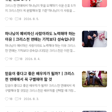
오해를 지나며 성숙해집니다.반대로 어떤 관계는 시간이
글 내용
지날수록 서로를 무너뜨리고, 하나님으로부터 멀어지게 만
크리스천 연애에서 하나님의 뜻을 오해하기 쉬운 신호 5가
드는 방향으로 흘러갑니다. 이런 경우에는 단순히 "시험이
지 크리스천이 꼭 분별해야 할 기준"하나님이 이 사람을 만
겠지"라고 넘기기보다 관계를 다시 점검할 필요가 있습니
나게 하신 것 같아요."크리스천이라면 한 번쯤은 이런 말을
작성시간
10
8
2026. 8. 5.
다.오늘은 크리스천이 연애 가운데 분별해야 할 다섯 가지
하거나 들어본 적이 있을 것입니다.연애를 시작하면 모든
신호를 함께 살펴보겠습니다.혹시 하나님의 인도하심..
것이 하나님의 인도처럼 느껴질 때가 있습니다. 마음이 뜨
겁고, 기도할수록 확신이 생기며, 우연처럼 보이는 만남까
하나님이 예비하신 사람이라도 노력해야 하는
지 이어지면 '이 사람이 하나님이 예비하신 사람일지도 모
이유｜크리스천 연애는 기적보다 성숙입니다
른다'는 생각이 들기도 합니다.하지만 성경은 우리의 감정
글 내용
만으로 하나님의 뜻을 판단하라고 말씀하지 않습니다.오히
하나님이 예비하신 사람이라도 노력해야 하는 이유 크리스
려 시험하고 분별하며(로마서 12:2), 여러 사람의 지혜를
천 연애는 기적보다 성숙입니다많은 크리스천은 이런 질문
들으라고 권면합니다(잠언 15:22).심리학에서도 사람은
을 합니다."하나님이 예비하신 사람이라면 모든 것이 자연
작성시간
19
18
2026. 8. 4.
자신이 원하는 결론을 쉽게 사실이라고 믿는 경향이 있다
스럽게 풀리는 것 아닐까?"기도 가운데 만난 사람이라면
고 설명합니다. 그래서 신앙이 깊은 ..
갈등도 적고, 서로를 쉽게 이해하며 결혼까지 순조롭게 이
어질 것이라고 기대하기도 합니다.하지만 성경은 조금 다
믿음이 좋다고 좋은 배우자가 될까?｜크리스
른 모습을 보여 줍니다. 하나님은 만남을 허락하실 뿐 아니
천 연애에서 꼭 구별해야 할 것
라, 그 관계가 자라도록 우리를 이끌어 가시는 분입니다.그
글 내용
래서 하나님의 인도하심을 믿는 것과 관계를 위해 노력하
믿음이 좋다고 좋은 배우자가 될까? 크리스천 연애에서 꼭
는 것은 서로 반대되는 일이 아닙니다. 오히려 사랑을 배우
구별해야 할 것많은 크리스천은 배우자를 선택할 때 가장
는 과정 속에서 우리의 믿음과 성품도 함께 빚어집니다. 하
먼저 신앙을 살펴봅니다.'교회를 성실히 다니는가?''기도
작성시간
18
9
2026. 8. 3.
나님은 관계를 통해 사람을 성장시키십니다성경 속 믿음의
생활을 꾸준히 하는가?''봉사와 섬김에 적극적인가?'이 질
사람들도 하나님의 인도하심 가운데 배우자를 만났..
문들은 매우 중요합니다. 같은 믿음을 가진 사람과 함께 하
나님을 바라보며 살아가는 것은 결혼의 중요한 토대가 되