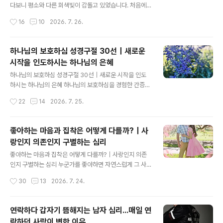
다 이런 사람에게 더 강하게 끌릴까?그 이유는 단순히 "좋
다보니 평소와 다른 회색빛이 감돌고 있었습니다. 처음에
지 않은 사람을 좋아해서"가 아니다.우리의 뇌가 반응하는
는 이상하게 느껴졌지만, 곧 그 이유를 알게 되었습니다. 바
작성시간
16
10
2026. 7. 26.
방식, 익숙하게 형성된 관계 패턴, 그리고 사랑받고 싶은 마
로 거대한 산불이 발생했다는 소식이었습니다.콜로라도 역
음이 함께 작용하기 때문이다.1. 예측할 수 없..
사상 가장 큰 산불로 기록될 만큼 심각한 상황이라는 보도
가 이어졌고, 여러 방송사에서는 앞다투어 이 소식을 전하
하나님의 보호하심 성경구절 30선｜새로운
고 있었습니다. 불길을 진압하기 위해 미국 전역에서 모인
시작을 인도하시는 하나님의 은혜
소방관들이 현장에 투입되어 사투를 벌이는 모습은 그야말
글 내용
로 긴박했습니다.눈앞에서 벌어지는 자연의 위력은 너무나
하나님의 보호하심 성경구절 30선｜새로운 시작을 인도
도 두려웠고, 그 광경을 바라보는 마음은 참담하기만 했습
하시는 하나님의 은혜 하나님의 보호하심을 경험한 간증인
니다. 콜로라도 스프링스를 뒤흔든 산불의 기억콜로라도
생의 새로운 문 앞에 서면 누구나 두려움과 기대를 함께 느
작성시간
22
14
2026. 7. 25.
스프링스에 살다 보면 아름다운 산과 숲이 가까이 있다는
낍니다.앞으로 어떤 일이 펼쳐질지 알 수 없기 때문입니다.
것이 큰 축복처럼 느껴집니다.하지만 이 아름다운 자연..
하지만 하나님을 믿는 사람에게 가장 큰 위로는 내가 모든
길을 알고 있다는 것이 아니라, 하나님께서 이미 나보다 앞
좋아하는 마음과 집착은 어떻게 다를까?｜사
서 걸어가고 계신다는 사실입니다. 하나님은 슬픔도 축복
랑인지 의존인지 구별하는 심리
으로 빚어 가셨습니다사랑은 결국 흘러 흘러 하나님께로
글 내용
오게 되었습니다.20살에 경험했던 아픔과 불행은 그때는
좋아하는 마음과 집착은 어떻게 다를까?｜사랑인지 의존
이해할 수 없는 시간이었습니다.우리의 삶에는 이해하기
인지 구별하는 심리 누군가를 좋아하면 자연스럽게 그 사
어려운 순간들이 있습니다. 그러나 하나님은 우리가 알지
람이 궁금해진다.무엇을 하는지 알고 싶고,연락이 오기를
작성시간
30
13
2026. 7. 24.
못하는 상황 속에서도 일하시며, 지나고 나면 하나님의 섭
기다리며,함께하는 시간을 더 많이 보내고 싶어진다.이런
리를 발견하게 하십니다.→ 꽃은 꺾지 않아도 ..
마음은 사랑에서 나타나는 자연스러운 감정이다.좋아하는
사람에게 관심이 생기는 것은 당연하다.상대의 하루가 궁
연락하다 갑자기 뜸해지는 남자 심리...매일 연
금하고, 작은 변화에도 마음이 움직이는 것은 누군가를 소
락하던 사람이 변한 이유