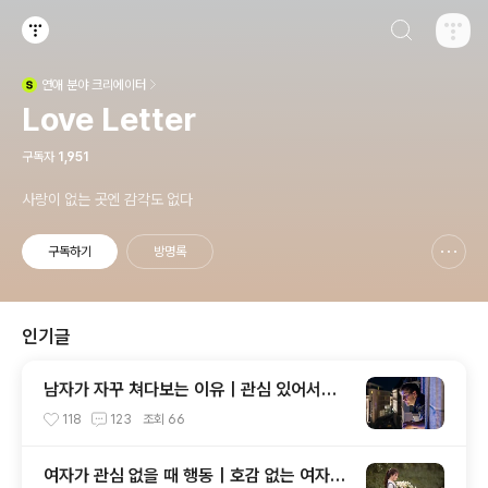
검색하기
티스토리
연애
분야 크리에이터
(새창열림)
Love Letter
구독자
1,951
사랑이 없는 곳엔 감각도 없다
구독하기
방명록
신고하기 레이어
열기
인기글
남자가 자꾸 쳐다보는 이유｜관심 있어서일
까, 그냥 눈길이 간 걸까?
118
123
조회
66
여자가 관심 없을 때 행동｜호감 없는 여자