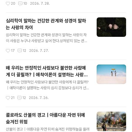
작성시간
20
10
2026. 7. 28.
이 없었고, 마치 검색에서 블로그가 사라진 것 같은 느낌이
하신 사람일까?”그래서 기도합니다.그리고 작은 상황이나
었습니다.원인을 찾아보니 예상하지 못했던 문제..
우연한 사건을 하나님의 신호로 받아들이기도 합니다.같은
말씀을 반복해서 듣거나, 일이 순조롭게 풀리면 “하나님이
심리학이 말하는 건강한 관계와 성경이 말하
인도하신다”라고 생각하고, 반대로 어려움이 생기면 “하나
는 사랑의 차이
님이 막으시는 것 같다”라고 해석하기도 합니다.하지만 하
글 내용
나님의 뜻은 단순한 감정이나 특별한 징조 하나로 결정되
심리학이 말하는 건강한 관계와 성경이 말하는 사랑의 차
지 않습니다.성경은 하나님의 뜻을 삶의 열매와 방향 속에
이 사람은 누구나 사랑받고 싶어 한다.상처받지 않는 관계,
서 분별하라고 말합니다.하나님이 허락하시는 관계는 단순
서로를 이해하는 관계, 오랜 시간 함께 성장할 수 있는 관계
작성시간
17
12
2026. 7. 27.
히 설레는 관계가 아니라, 서로가 하나님께 더 가까워지도
를 꿈꾼다.그래서 우리는 좋은 사랑을 하기 위해 관계 심리
록 돕는 관계이기 때문입니다. 심리학이 말하는 건강한..
를 배우고, 상대의 마음을 이해하려고 노력한다.심리학은
우리에게 이런 질문에 답해준다.“왜 우리는 특정한 사람에
왜 우리는 안정적인 사람보다 불안한 사람에
게 끌릴까?”“왜 어떤 관계는 편안하고 어떤 관계는 불안할
게 더 끌릴까?｜애착이론이 설명하는 사랑의
까?”“어떻게 하면 더 건강하게 사랑할 수 있을까?”하지만
글 내용
심리
성경은 한 걸음 더 깊은 질문을 던진다.“우리는 왜 사랑해
왜 우리는 안정적인 사람보다 불안한 사람에게 더 끌릴까?
야 하는가?”“사랑하는 사람을 어떤 마음으로 대해야 하는
｜애착이론이 설명하는 사랑의 심리 감정보다 심리가 선택
가?”심리학이 관계를 건강하게 만드는 방법을 설명한다면,
하는 관계의 비밀처음에는 누구나 편안한 사람이 좋은 연
작성시간
21
12
2026. 7. 26.
성경은 사랑의 근본적인 방향을 알려준다. 심리학이 말하
인이라고 생각한다.나를 존중해 주고,약속을 지키며,한결
는 건강한 관계의 기준 1. 안정..
같은 태도로 마음을 표현하는 사람.머리로는 그런 사람이
건강한 관계를 만들어 준다는 것을 알고 있다.하지만 이상
콜로라도 산불의 경고｜아름다운 자연 뒤에
하게도 마음은 때때로 전혀 다른 사람에게 향한다.답장이
숨겨진 위험
일정하지 않고,관심을 보이다가 갑자기 거리를 두며,따뜻
글 내용
했다가도 차갑게 변하는 사람.왜 우리는 안정적인 사람보
산불의 경고｜아름다운 자연 뒤에 숨겨진 위험하늘을 올려