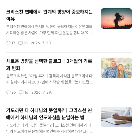
하면 할수록 오히려 더 답답해질..
중요한 기준으로 여깁니다.물론 신앙은 매우 중요합니다.
하지만 현실에서는 같은 믿음을 가진 커플도 자주 다투고,
크리스천 연애에서 관계의 방향이 중요해지는
서로에게 상처를 주며 결국 이별하기도 합니다.왜 이런 일
이유
이 생길까요?그 이유는 같은 믿음이 건강한 관계를 자동으
글 내용
로 만들어 주지는 않기 때문입니다.심리학 역시 건강한 관
크리스천 연애에서 관계의 방향이 중요해지는 이유연애를
계에는 신앙과 별개로 반드시 성장해야 하는 관계의 기술
시작하면 많은 사람이 가장 먼저 이런 질문을 합니다."이 사
이 있다고 설명합니다. 1. 애착 유형이 다르면 사랑을 표현
람이 하나님이 예비하신 사람일까?"그래서 상대의 성격을
작성시간
17
10
2026. 7. 30.
하는 방식도 달라집니다(Attachment Theory)심리학자
살피고, 기도하며 하나님의 뜻을 구합니다.하지만 성경이
존 볼비(John Bowlby..
우리에게 더 먼저 던지는 질문은 누구를 만나느냐보다 어
떤 삶을 함께 살아가느냐입니다.심리학 역시 비슷한 결론
새로운 방향을 선택한 블로그｜3개월의 기록
을 내립니다. 오래 지속되는 관계는 단순한 호감이나 설렘
과 변화
보다 공통된 가치와 삶의 목표를 공유할 때 더 안정적으로
글 내용
유지된다고 설명합니다.결국 건강한 사랑은 감정만으로 유
블로그 리뉴얼 3개월 후기｜검색이 사라진 블로그에서 다
지되지 않습니다. 서로가 바라보는 삶의 방향이 같을 때 관
시 살아나기까지 2007년에 시작한 제 블로그는 어느덧 2
계는 더욱 단단해집니다. 심리학이 말하는 오래가는 관계
0년 가까운 시간을 함께했습니다.티스토리에서는 오래된
작성시간
25
16
2026. 7. 29.
의 조건관계심리학에서는 **공통된 가치(Shared Value
생활 블로그로 자리 잡았지만, 검색에서는 늘 아쉬움이 남
s)**와 **공동의 목표(Shared Go..
았습니다.좋은 글을 꾸준히 써도 검색 유입은 기대만큼 늘
지 않았고, 시간이 흐를수록 "무언가를 바꿔야 한다."는 생
기도하면 다 하나님의 뜻일까?｜크리스천 연
각이 점점 커졌습니다.그래서 올해 저는 블로그를 처음부
애에서 하나님의 인도하심을 분별하는 법
터 다시 시작한다는 마음으로 리뉴얼을 결정했습니다.이번
글 내용
글은 그 변화의 기록입니다. 검색이 완전히 사라졌던 시기
기도하면 다 하나님의 뜻일까?｜크리스천 연애에서 하나
리뉴얼을 시작했을 때는 정말 막막했습니다.검색으로 들어
님의 인도하심을 분별하는 법연애를 시작하면 많은 크리스
오는 방문자가 거의 없었습니다.아무리 글을 올려도 반응
천들이 이런 질문을 합니다.“이 사람이 정말 하나님이 예비