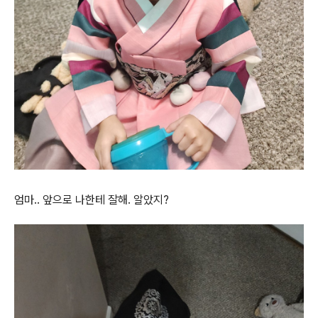
엄마.. 앞으로 나한테 잘해. 알았지?