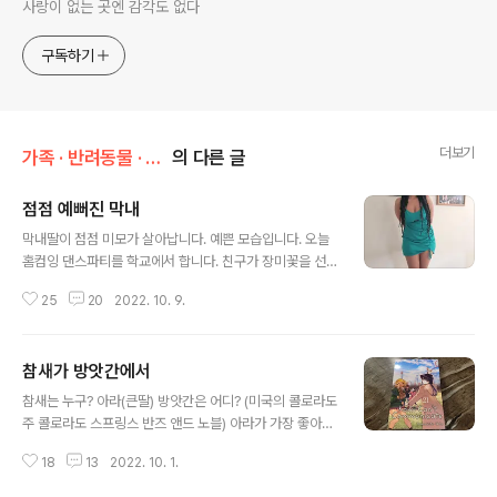
사랑이 없는 곳엔 감각도 없다
구독하기
더보기
가족 · 반려동물 · 취향/가족 이야기
의 다른 글
점점 예뻐진 막내
글 내용
막내딸이 점점 미모가 살아납니다. 예쁜 모습입니다. 오늘
홈컴잉 댄스파티를 학교에서 합니다. 친구가 장미꽃을 선
물하고 파티에 같이 가자고 했답니다. 남자 친구 맞냐고 물
25
20
2022. 10. 9.
었더니 아니라고 하네요. ㅎㅎㅎ 진실은 조만간 밝혀질 것
입니다. 예쁜 고등학교 생활을 잘하고 있어 보기 좋네요. 홈
컴잉 파티하고 집에 늦게 온다고 하는데 걱정이 되긴 합니
참새가 방앗간에서
다. 요즘은 사람 조심을 해야 하는 시대라 조심해서 나쁜 것
글 내용
은 없다고 생각합니다. 예쁘다.. 너의 미소가 방을 환하게
참새는 누구? 아라(큰딸) 방앗간은 어디? (미국의 콜로라도
밝힌다. 사랑해. 우리 딸. 학교 선배 남자로부터 받았다는데
주 콜로라도 스프링스 반즈 앤드 노블) 아라가 가장 좋아하
요. 집에도 와서 얼굴도 봤어요. 인물이 잘난 남학생입니다.
는 장소를 방문했다. 그녀는 행복한 미소가 떠나지 아니하
예쁜 장미꽃을 처음 남자로부터 받았어요. 남자 친구 맞는
18
13
2022. 10. 1.
며 방문을 기뻐했다. 노엘은 할머니 집에 머물 동안 매일 낮
데...ㅋㅋㅋ아니라고 부정하는 모습이 귀엽습니다.
에 돌보고 있는 고모 아라의 노고를 칭찬하고, 엄마와 딸의