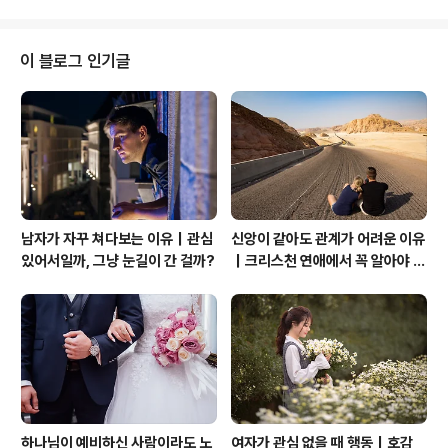
데이트를 방앗간에서 즐겼다. 그녀가 좋아하는 호박 라테
를 사줬는데 너무 좋아한다. 사랑을 전하는데 큰 선물이 필
요한 것이 아니다. 감사한 그 마음이 넘쳐서 이렇게 데이트
이 블로그 인기글
를 하면서 둘만의 시간을 보냈다. 세상은 유혹 덩어리로 가
득하다. 내가 각성하지 않고 살면 세상의 노예가 되어 살아
가게 된다. 하나님... 이 마음에 오로지 주님의 영광을 나타
나게 하소서. 처음으로 내가 만화책 선물을 했다. 스파이더
맨 책이 굉장하다. 가..
남자가 자꾸 쳐다보는 이유｜관심
신앙이 같아도 관계가 어려운 이유
있어서일까, 그냥 눈길이 간 걸까?
｜크리스천 연애에서 꼭 알아야 할
관계의 본질
하나님이 예비하신 사람이라도 노
여자가 관심 없을 때 행동｜호감