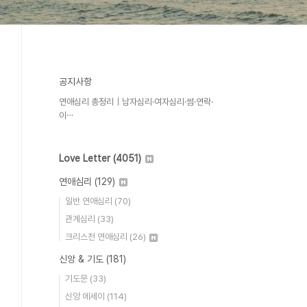
공지사항
연애심리 총정리｜남자심리·여자심리·썸·연락·
이⋯
Love Letter
(4051)
연애심리
(129)
일반 연애심리
(70)
관계심리
(33)
크리스천 연애심리
(26)
신앙 & 기도
(181)
기도문
(33)
신앙 에세이
(114)