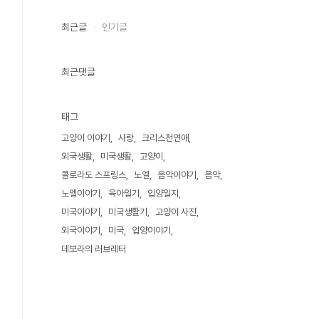
최근글
인기글
최근댓글
태그
고양이 이야기
사랑
크리스천연애
외국생활
미국생활
고양이
콜로라도 스프링스
노엘
음악이야기
음악
노엘이야기
육아일기
입양일지
미국이야기
미국생활기
고양이 사진
외국이야기
미국
입양이야기
데보라의 러브레터