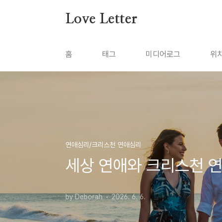
본문 바로가기
Love Letter
홈
태그
미디어로그
위
연애심리/크리스천 연애심리
세상 연애와 크리스천 
by Deborah
2026. 6. 6.