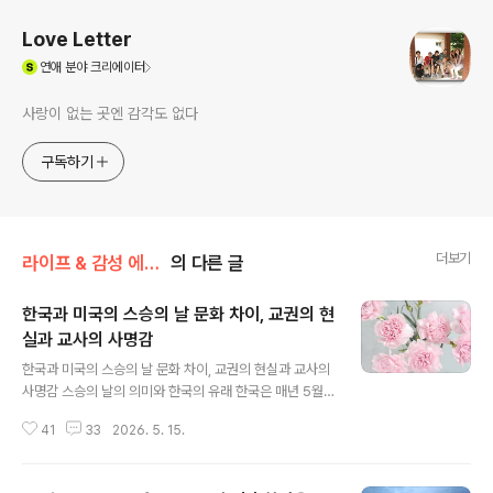
Love Letter
(새창열림)
연애
분야 크리에이터
사랑이 없는 곳엔 감각도 없다
구독하기
더보기
라이프 & 감성 에세이/문화 차이
의 다른 글
한국과 미국의 스승의 날 문화 차이, 교권의 현
실과 교사의 사명감
글 내용
한국과 미국의 스승의 날 문화 차이, 교권의 현실과 교사의
사명감 스승의 날의 의미와 한국의 유래 한국은 매년 5월 1
5일을 스승의 날로 기념합니다. 스승의 날은 1965년에 제
41
33
2026. 5. 15.
정되었으며, 백성을 사랑하고 학문을 중시했던 세종대왕의
탄신일을 기준으로 정해졌습니다. 단순한 기념일이 아니
라, 가르침에 대한 감사와 존경의 의미를 담고 있는 날이기