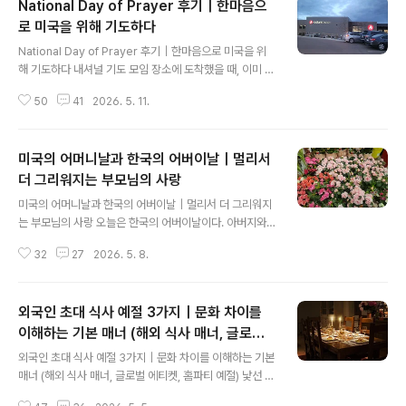
National Day of Prayer 후기｜한마음으
도 합니다. 오늘은 한국과 미국이 바라보는 스승의 의미와
교육 문화의 차이를 함께 이야기해 보려고 합니다. 같은 교
로 미국을 위해 기도하다
글 내용
실 안에서도 서로 다른 문화와 사고방식이 어떻게 교육 현
National Day of Prayer 후기｜한마음으로 미국을 위
장을 만들고 있는지 살펴보면 흥미로운 부분이 많습니다.
해 기도하다 내셔널 기도 모임 장소에 도착했을 때, 이미 많
미국은 합리적 사고 중심의 사회 미국은 한국과 달리 유교
은 성도들이 한자리에 모여 있었다.이곳은 지역 교회들이
적 가치관이 중심이 되는 나라가 아닙니다. 개인의 자유와
50
41
2026. 5. 11.
함께 연합한 자리였고, 서로 다른 교단에 속해 있었지만 그
독립성을 중요하게 생각하며, 공..
날만큼은 모두가 하나가 된 느낌이었다. 하나의 마음, 하나
의 성령, 그리고 하나의 교회. 서로 사용하는 언어와 문화는
미국의 어머니날과 한국의 어버이날｜멀리서
달라도 하나님을 향한 마음만큼은 같다는 것을 느끼게 되
는 시간이었다.함께 예배를 드리던 중 예전에 알던 지인을
더 그리워지는 부모님의 사랑
글 내용
만나 반갑게 인사를 나누기도 했다. 낯선 땅에서 같은 믿음
미국의 어머니날과 한국의 어버이날｜멀리서 더 그리워지
을 가진 사람을 만난다는 것은 참 따뜻한 위로가 된다. Nati
는 부모님의 사랑 오늘은 한국의 어버이날이다. 아버지와
onal Day of Prayer란 무엇인가 미국에는 국가를 위해
어머니를 향한 존경과 감사의 마음을 담아자식들이 꽃과
함께 기도하는 날이 존재한다.바로 National Day o..
32
27
2026. 5. 8.
선물을 전하며그동안 베풀어 주신 사랑과 은혜에 감사하는
날이다. 외국에서 생활하는 나는문득 하늘나라에 계신 어
머니를 떠올렸다. 만약 어머니가 아직 한국에 계셨다면카
외국인 초대 식사 예절 3가지｜문화 차이를
네이션 한 송이라도 보내드렸을 텐데. 그런 생각이 마음 한
편을 오래 붙잡는 하루였다. 미국에서 생활하면서 알게 된
이해하는 기본 매너 (해외 식사 매너, 글로벌
글 내용
것은한국의 어버이날과 달리미국에는 어머니날과 아버지
에티켓, 홈파티 예절)
외국인 초대 식사 예절 3가지｜문화 차이를 이해하는 기본
날이 따로 존재한다는 사실이었다. 미국 어머니날의 유래
매너 (해외 식사 매너, 글로벌 에티켓, 홈파티 예절) 낯선 나
미국의 어머니날은1908년, Anna Jarvis라는 한 여성이
라에서, 혹은 외국인의 집에 초대를 받는다는 것은 설레는
세상을 떠난 자신의 어머니를 추모하기 위해 만들기 시작