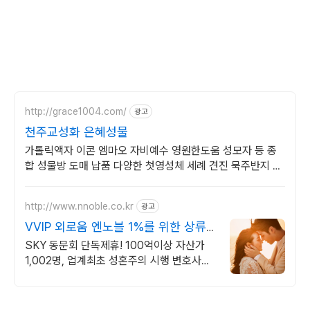
http://grace1004.com/
광고
천주교성화 은혜성물
가톨릭액자 이콘 엠마오 자비예수 영원한도움 성모자 등 종
합 성물방 도매 납품 다양한 첫영성체 세례 견진 묵주반지 미
사보 성물들을 만나보세요
http://www.nnoble.co.kr
광고
VVIP 외로움 엔노블 1%를 위한 상류
층 결정사
SKY 동문회 단독제휴! 100억이상 자산가
1,002명, 업계최초 성혼주의 시행 변호사검
증 회원수 공개, 전문직/엘리트/노블레스 전
문, 여성가족부장관대상 2회수상