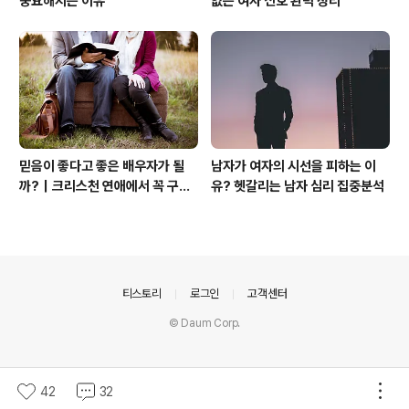
중요해지는 이유
없는 여자 신호 완벽 정리
믿음이 좋다고 좋은 배우자가 될
남자가 여자의 시선을 피하는 이
까?｜크리스천 연애에서 꼭 구별
유? 헷갈리는 남자 심리 집중분석
해야 할 것
의안내
티스토리
로그인
고객센터
© Daum Corp.
42
32