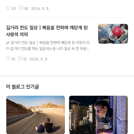
에 스며드는 순간이 있다.분명 같은 하루를 살아가고 있는
33
24
2026. 5. 5.
데, 그 순간만큼은 전혀 다른 공기 속에 머무는 것처럼 느껴
진다. 그것은 바로, 하나님의 영광이 임하는 순간이다.보이
지 않지만 분명히 존재하는 그 빛 앞에서내 안을 짓누르던
길거리 전도 일상｜복음을 전하며 깨닫게 된
두려움과 불안, 그리고 이름 모를 어둠은조용히 힘을 잃고
물러나기 시작한다. 흑암은 빛을 이길 수 없다.빛이 들어오
사랑의 의미
글 내용
는 순간, 어둠은 저항하지 못하고 사라질 뿐이다. 우리의 삶
🌿 길거리 전도 일상｜복음을 전하며 깨닫게 된 사랑의 의
도 마찬가지다.하나님의 임재가 머무는 자리에는더 이상
미 길거리 전도를 하는 일은어느덧 나의 일상 속 한 부분으
어둠이 머물 수 없다. 왜 흑암은 떠나갈까 흑암은 어떤 실체
로 자리 잡았다. 5월의 바람이 부는 날,춥지도 덥지도 않은
라기보다,빛이 없는 상태에 가깝다. 하나님의 영광은 단순
14
13
2026. 5. 3.
따뜻한 봄날에나는 다시 복음을 들고 거리로 나섰다. 그날
한 감정이 아니라진리와 생..
의 복음 전도는유난히 더 아름답게 느껴졌다. 사람들을 만
나고생명의 말씀이 담긴 복음지를 전하는 순간,그 모든 시
간이 설렘으로 다가왔다. 많은 사람들 속에서나는 그저 스
쳐 지나가는 존재일지도 모른다. 하지만 한 사람에게기억
이 블로그 인기글
에 남는 사람이 된다는 것은 쉽지 않은 일이기에, 그럼에도
불구하고한 생명에게 복음을 전하는 마음은그 자체로 기쁨
이었다. 🌿 길거리 전도의 방식 (복음 전도 방법) 우리가 하
는 길거리 전도 방식은 단순하다. 풍선을 불어 아이들에게
건네고,부모님께는 복음의..