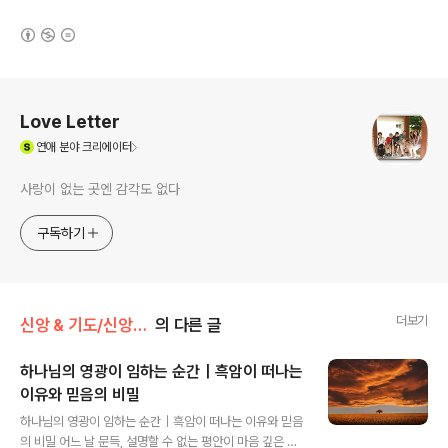
(새창열림)
로그 정보
Love Letter
(새창열림)
연애
분야 크리에이터
사랑이 없는 곳엔 감각도 없다
구독하기
더보기
신앙 & 기도/신앙 에세이
의 다른 글
하나님의 영광이 임하는 순간｜흑암이 떠나는
이유와 믿음의 비밀
글 내용
하나님의 영광이 임하는 순간｜흑암이 떠나는 이유와 믿음
의 비밀 어느 날 문득, 설명할 수 없는 평안이 마음 깊은 곳