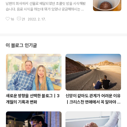
러보면 꼭 칙필레가 있습니다. 대학생 사이에 인기가 많은
남편의 회사에서 선물로 배달되었던 초콜릿 밤을 시식해봤
그런 패스트푸드로 알고 있습니다. 이곳은 일요일은 영업
습니다. 음료 시식을 하는데 뭐가 있었나 궁금해하시는 분
을 하지 않습니다. 그들의 기독교 영업 방침을 이어받아 예
도 있을 것 같아서 이렇게 리뷰글을 작성했어요. 초콜릿 밤
배를 보는 주일은 문을 열지 않는다는 것이지요. 이곳의 다
16
21
2022. 2. 17.
은 저도 처음으로 마셔 본 뜨거운 음료였습니다. 어떤 맛일
른 메뉴를 보면 치킨 너겟이 한몫을 합니다. 다른 패스트푸
까 해서 마셔 보니 핫 초콜릿 안에 마시멜로가 들어 있다는
드의 너겟 하고는 차별화된 맛으로..
점입니다. 따스한 핫 코코를 좋아하시는 분은 이런 음료가
마음에 드실 것입니다. 달달한 음료와 그 안에 있는 마시 멜
로가 만나서 더 진한 맛을 내고 있었습니다. 뜨거운 우유를
이 블로그 인기글
커피 잔에 있는 초콜릿볼의 만남이 아주 맛난 음료를 만들
어 내고 있었네요. 이런 음료는 가끔씩 먹으면 좋을 것 같다
는 생각이 들어요. 초콜릿이 주는 작은 행복을 맛보는 순간
이었습니다. 맛있는 음료와 함께 했던 저녁 시간은 한순간
추억을 남겨다 준 음료가 ..
새로운 방향을 선택한 블로그｜3
신앙이 같아도 관계가 어려운 이유
개월의 기록과 변화
｜크리스천 연애에서 꼭 알아야 할
관계의 본질