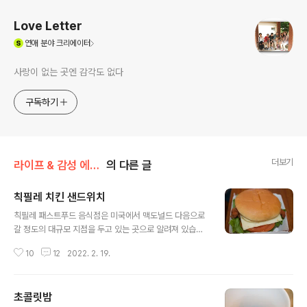
Love Letter
(새창열림)
연애
분야 크리에이터
사랑이 없는 곳엔 감각도 없다
구독하기
더보기
라이프 & 감성 에세이/미국 일상
의 다른 글
칙필레 치킨 샌드위치
글 내용
칙필레 패스트푸드 음식점은 미국에서 맥도널드 다음으로
갈 정도의 대규모 지점을 두고 있는 곳으로 알려져 있습니
다. 이곳은 치킨 즉 닭고기의 요리로 된 음식이 주를 이루고
10
12
2022. 2. 19.
있습니다. 그들이 자랑스럽게 내놓은 치킨 샌드위치 메뉴
가 인기를 얻고 있지요. 또한, 특유의 소스가 한몫을 하고
있습니다. 일단 먹어 보면 다른 치킨 샌드위치와 차별화가
초콜릿밤
된다는 것을 느낄 것입니다. 미국의 대학 캠퍼스 주변을 둘
글 내용