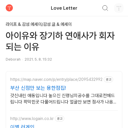
검색하기
Love Letter
티스토리
라이프 & 감성 에세이/감성 글 & 에세이
아이유와 장기하 연애사가 회자
되는 이유
Deborah
2021. 5. 8. 15:32
https://map.naver.com/p/entry/place/2095432992
광고
부산 신점만 보는 용한점집!
갓신내린 애동입니다 높으신 신령님의공수를 그대로전해드
립니다 꽉막힌곳 다풀어드립니다 얼굴만 보면 점사가 나옵니
다 향만 켜주세요 신의 말씀을 그대로 전해 드리겠습니다
http://www.logain.co.kr
광고
이별 러게인