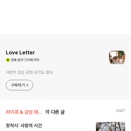
로그 정보
Love Letter
(새창열림)
연애
분야 크리에이터
사랑이 없는 곳엔 감각도 없다
구독하기
더보기
라이프 & 감성 에세이/감성 글 & 에세이
의 다른 글
창작시: 사랑의 시간
글 내용