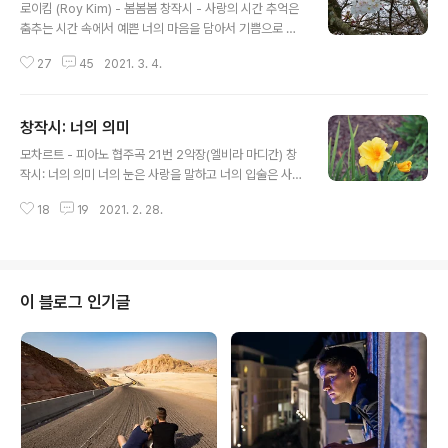
로이킴 (Roy Kim) - 봄봄봄 창작시 - 사랑의 시간 추억은
춤추는 시간 속에서 예쁜 너의 마음을 담아서 기쁨으로 마
주한다. 행복은 어두운 그림자를 너의 가슴에서 걷어 내고
27
45
2021. 3. 4.
나의 빛으로 온통 채운다. 현재는 과거의 기억을 아름답게
포장하고 너와 비단길을 걸으며 행복한 미래를 꿈꾼다. "작
가의 하소연" 요즘 복잡한 마음이다. 여러 가지 변화가 예
창작시: 너의 의미
상되는 미래는 여전히 예측불가이다. 남편이 직장을 새로
글 내용
이 옮기게 된다. 그곳으로 가게 되면 우리 상전과도 잠시 이
모차르트 - 피아노 협주곡 21번 2악장(엘비라 마디간) 창
별을 해야 하는 복잡한 심정이다. 아마도 우리 인생이 그런
작시: 너의 의미 너의 눈은 사랑을 말하고 너의 입술은 사랑
것이 아닐까.. 잠시 만남과 헤어짐을 통해서 서로에 대한 사
의 언어로 너의 생각은 내 마음을 사로잡는다. 너의 모든 것
랑과 신뢰를 쌓아 가는 그런 단계라고 여겨진다. 나의 마음
18
19
2021. 2. 28.
이 궁금하고 내 마음의 갈피를 잡지 못하고 방황하는 이 가
은 이러하지만.. 남편의 새로운 출발을 응원해주고 따라 줘
슴에 사랑의 단비를 내려주는 너는 세상에 하나뿐인 유일
야 하는 아내의 ..
한 나의 사랑이 되었다. 너는 나를 위해 존재하고 너는 나를
위해 사랑하고 너는 나를 위해 희생하고 너는 나를 위해 모
든 것을 포기하고 나의 사랑을 택했다. 나는 그런 너의 눈을
이 블로그 인기글
보고 사랑을 알게 되어 기쁨이 되고 내 눈으로 너의 마음을
담고 나의 생각을 담아서 우리가 하나가 되는 순간이다. 세
상의 모든 사랑이 너로 귀결된다 너라는 위대한 마음을 간
직하고 험난 파도가 넘실거리는 세상의 바다 앞에서 우리
는 사랑으로 견디고 ..