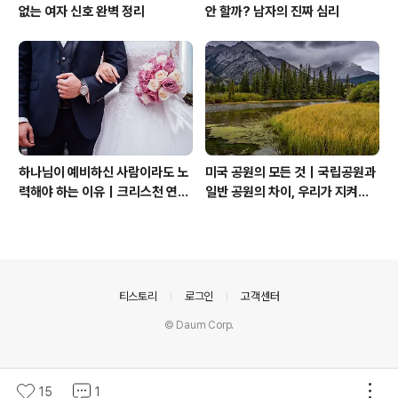
없는 여자 신호 완벽 정리
안 할까? 남자의 진짜 심리
하나님이 예비하신 사람이라도 노
미국 공원의 모든 것｜국립공원과
력해야 하는 이유｜크리스천 연애
일반 공원의 차이, 우리가 지켜야
는 기적보다 성숙입니다
할 자연
의안내
티스토리
로그인
고객센터
© Daum Corp.
15
1