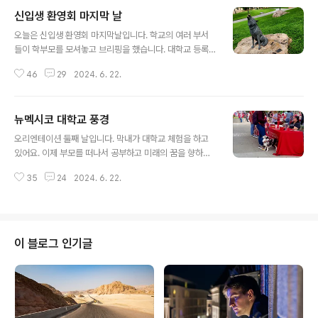
신입생 환영회 마지막 날
글 내용
오늘은 신입생 환영회 마지막날입니다. 학교의 여러 부서
들이 학부모를 모셔놓고 브리핑을 했습니다. 대학교 등록
금이 부담이 됩니다. 남편과 약속을 해서 막내의 대학자금
46
29
2024. 6. 22.
을 우리 부부가 보탬을 주는 방향으로 결정했어요. 사실은
지금 다니는 직장을 그만둘 생각을 했는데 지금 상황이 4
년은 더 직장생활을 해야겠네요. 뉴멕시코 대학교에 3천대
뉴멕시코 대학교 풍경
의 카메라가 설치되어 보안을 철저히 한다는 말이 안심입
글 내용
니다. 해바라기 꽃이 눈이 부시게 아름다운 자태를 자랑하
오리엔테이션 둘째 날입니다. 막내가 대학교 체험을 하고
고 있군요. 기숙사 주변이 아름다워요 Lobo (로보 스페인
있어요. 이제 부모를 떠나서 공부하고 미래의 꿈을 향하여
어로 늑대 의미가 있어요) 뉴멕시코 대학교 마스코트입니
나아갈 것입니다. 대학교 풍경이 예쁘네요. 건물들 사이로
다. 아빠와 딸이 다정하게 엄마를 기다립니다. 아빠와 딸의
35
24
2024. 6. 22.
나무가 많이 있어요. 아침 식사를 했습니다. 대학교 동아리
뒷모습입니다. 8월 15일 기숙사에 들어간다고 합니다. 이
모임이 많네요. 남편은 관심 있게 보고 설명을 듣고 있어요.
제 집에서 같이 지낼 시간이 얼마 남지 않습..
점심식사입니다. 초콜릿 케이크 맛있어요. 아름다운 대학
교 캠퍼스를 잘 구경했습니다. 뉴멕시코 대학교에서 4년을
장학금을 받고 열심히 공부하고 졸업했으면 좋겠어요. 하
이 블로그 인기글
나님이 능력 주시니 잘 해낼 것입니다.