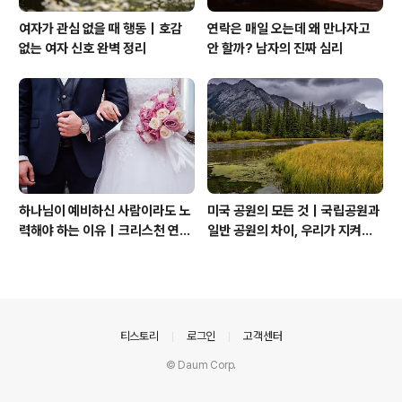
여자가 관심 없을 때 행동｜호감
연락은 매일 오는데 왜 만나자고
없는 여자 신호 완벽 정리
안 할까? 남자의 진짜 심리
하나님이 예비하신 사람이라도 노
미국 공원의 모든 것｜국립공원과
력해야 하는 이유｜크리스천 연애
일반 공원의 차이, 우리가 지켜야
는 기적보다 성숙입니다
할 자연
의안내
티스토리
로그인
고객센터
© Daum Corp.