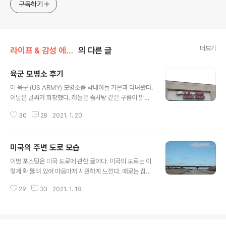
구독하기
더보기
라이프 & 감성 에세이/문화 차이
의 다른 글
육군 모병소 후기
글 내용
미 육군 (US ARMY) 모병소를 막내아들 가온과 다녀왔다.
이날은 날씨가 화창했다. 하늘은 솜사탕 같은 구름이 맑게
그림처럼 그려져 있었다. 아들의 군 입대를 한다는 생각이
30
28
2021. 1. 20.
환영하고 기뻐해야 할 때인데도 그러하지 못하는 심정이
있다. 요즘 미국 뉴스에서 나오는 군인이 워싱턴 디씨에 3
만 명이 모여 있다는 사실이 위험을 알리는 신호일 수밖에
미국의 주변 도로 모습
없다. 엄마의 염려를 뒤로 아들은 씩씩하게 육군 모병소 안
글 내용
을 찾아갔다. 이곳은 한 사람만 입장이 가능해서 밖에서 기
이번 포스팅은 미국 도로에 관한 글이다. 미국의 도로는 이
다렸다. 아들은 한참 후에 나왔다. 그래도 안심한 듯한 표정
렇게 확 뚫려 있어 마음마저 시원하게 느낀다. 때로는 집을
으로 나를 위로하듯이 괜찮다고 말했다. 요즘의 미국이 돌
벗어나고 싶을 때는 드라이브를 즐기는 이유도 이런 넓은
아가는 모양새가 이상할 만큼 군대의 이상 기운이 나타났
29
33
2021. 1. 18.
도로를 달릴 수 있어서다. 그런 도로포장도 잘 되어 있는 하
다. 불안하지만 하나님 의지하고 모든 것을 맡기는 수밖에
이웨이를 타고 가다 보면 미국의 교통 신호가 나타 난다. 쉽
없다. 아들은 모병소의 담당..
게 말하면 신호 표지는 일종의 도로의 법이라고 할 수가 있
다. 이런 법을 위반하게 되면 경찰에 적발되었을 때는 벌금