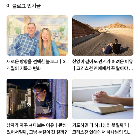
을 내야 한다. 미국의 도로 단속은 얼마나 빨리 달리느냐에
이 블로그 인기글
따라서 그 속도 법에 대해 벌금이 주어진다. 미국의 도로 상
황을 잘 모르고 운전하는 분의 경우는 무작정 속도를 내는
경우가 있다. 이럴 때는 숨어 지켜 있는 경찰이 뿅 하고 나
타나서 단속을 하게 된다. 경찰을 피해서 도망을 가면 안된
다. 그러면 끝까..
새로운 방향을 선택한 블로그｜3
신앙이 같아도 관계가 어려운 이유
개월의 기록과 변화
｜크리스천 연애에서 꼭 알아야 할
관계의 본질
남자가 자꾸 쳐다보는 이유｜관심
기도하면 다 하나님의 뜻일까?｜
있어서일까, 그냥 눈길이 간 걸까?
크리스천 연애에서 하나님의 인도
하심을 분별하는 법