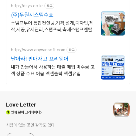
http://dsys.co.kr
광고
(주)두원시스템수표
스탬프투어 통합컨설팅,기획,설계,디자인,제
작,시공,유지관리,스탬프북,축제스탬프렌탈
http://www.anywinsoft.com
광고
날아라! 판매재고 프리웨어
내가 만들어서 사용하는 매출 매입 미수금 고
객 상품 수표 어음 엑셀출력 엑셀유입
로그 정보
Love Letter
(새창열림)
연애
분야 크리에이터
사랑이 없는 곳엔 감각도 없다