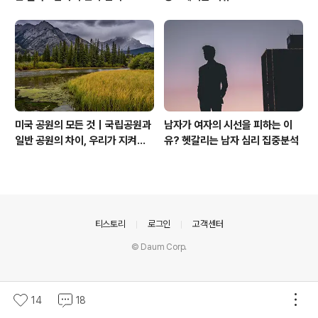
미국 공원의 모든 것｜국립공원과
남자가 여자의 시선을 피하는 이
일반 공원의 차이, 우리가 지켜야
유? 헷갈리는 남자 심리 집중분석
할 자연
의안내
티스토리
로그인
고객센터
© Daum Corp.
14
18