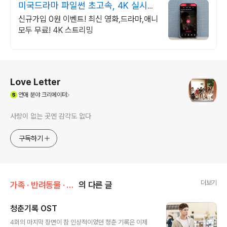
미국드라마 파일썬 초고속, 4K 실시간
보기!
신규가입 0원 이벤트! 최신 영화,드라마,애니
모두 무료! 4K 스트리밍
로그 정보
Love Letter
(새창열림)
연애
분야 크리에이터
사랑이 없는 곳엔 감각도 없다
구독하기
더보기
가족 · 반려동물 · 취향/취미 & 관심사
의 다른 글
청춘기록 OST
글 내용
4회의 마지막 장면이 참 인상적이었던 청춘 기록은 이제