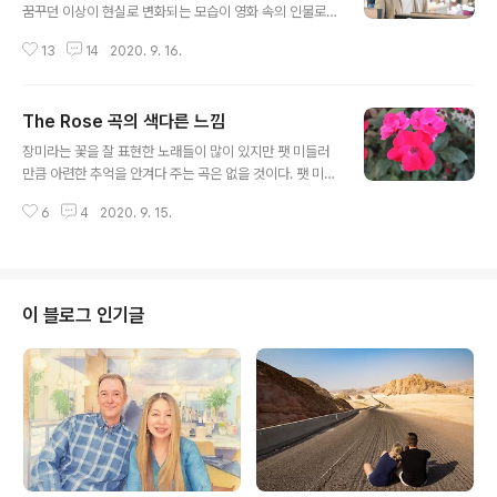
꿈꾸던 이상이 현실로 변화되는 모습이 영화 속의 인물로
재현되었다. 영화 속의 재벌 3세가 되어 주인공을 협박하
13
14
2020. 9. 16.
기 위해서 각목을 집어 든다. 그런 그의 행동을 밧줄에 매달
려 있는 주인공은 쳐다본다. 하지만 그는 주인공을 때리지
않았다. 그러자 그의 반응은 이랬다. "내가 강패냐. 각목으
The Rose 곡의 색다른 느낌
로 사람을 패게?" 의외로 감독은 이런 모습이 더 마음에 든
글 내용
다고 하면서 다음 장면을 어떻게 할 것이냐고 묻자, 밧줄을
장미라는 꽃을 잘 표현한 노래들이 많이 있지만 팻 미들러
풀어주고 주먹으로 때리겠다고 한다. 그때 그의 생각이 마
만큼 아련한 추억을 안겨다 주는 곡은 없을 것이다. 팻 미들
치 꿈이 현실이 되는 것 같아 기분이 좋았다. 이것이 그가
러가 1979년 영화 "장미"의 사운드 트랙곡으로 불렀던 노
왜 배우가 되고 싶었는지에 대한 해답을 알려주는 메시지
6
4
2020. 9. 15.
래었다. 하지만 이의 곡은 아만다 맥브룸이 1977-1978년
와도 같았다. 그의 우상이 되었던 상대를 조정하는 모습은
사이에 작곡한 곡으로 알려지고 가끔 그녀는 클럽에서 위
정말 통쾌한 한방이었다. 그..
의 노래를 불렀다고 한다. 참고로 그녀가 위의 곡을 작사한
배경에 유명한 블루스 록을 했던 제니스 조플린을 애도하
는 음악이라는 설도 전해진다. "The Rose" 사운드트랙
이 블로그 인기글
앨범의 두 번째 싱글로 발매된 "The Rose"는 캐시 박스
탑 100에서 1위를 기록했고 빌보드 핫 100 차트 3위로 정
점을 나타냈다. 게다가, 그것은 5주 연속 성인 컨템퍼러리
차트에서 1위를 영광을 누렸다. 이 싱글은 RIAA에 의해 미
국에..