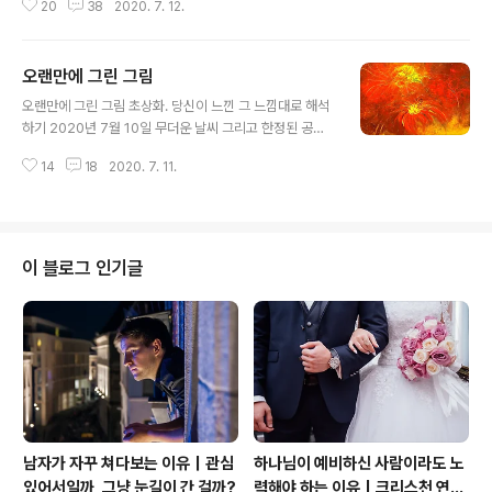
20
38
2020. 7. 12.
작하니, 새로운 느낌으로 다가왔다. 붓이 가는 데로 느낌이
가는 데로 색은 그 감성을 따라서 움직이고 마치 춤추는 거
물 속에 갇힌 환상의 세계로 다가간다.
오랜만에 그린 그림
글 내용
오랜만에 그린 그림 초상화. 당신이 느낀 그 느낌대로 해석
하기 2020년 7월 10일 무더운 날씨 그리고 한정된 공간
속에서 피어난 나의 작품 오랫동안 침묵을 깨고 다시 그림
14
18
2020. 7. 11.
속으로 여행을 떠난다. 붓을 다시 들기 시작했고 다음의 작
품은 어떤 것이 될지 나의 상상의 세계 속으로 여행을 떠난
다.
이 블로그 인기글
남자가 자꾸 쳐다보는 이유｜관심
하나님이 예비하신 사람이라도 노
있어서일까, 그냥 눈길이 간 걸까?
력해야 하는 이유｜크리스천 연애