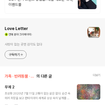
이랜드몰
로그 정보
Love Letter
(새창열림)
연애
분야 크리에이터
사랑이 없는 곳엔 감각도 없다
구독하기
더보기
가족 · 반려동물 · 취향/취미 & 관심사
의 다른 글
무제 2
글 내용
초상화 2020년 7월 11일 고통이 없는 삶은 없다. 순간 속
에서 희망을 보고 판타지아의 세계로 상상 속의 날개를 펼
친다. 그림 그리는 작업이 의외로 단조롭지만 붓을 들기 시