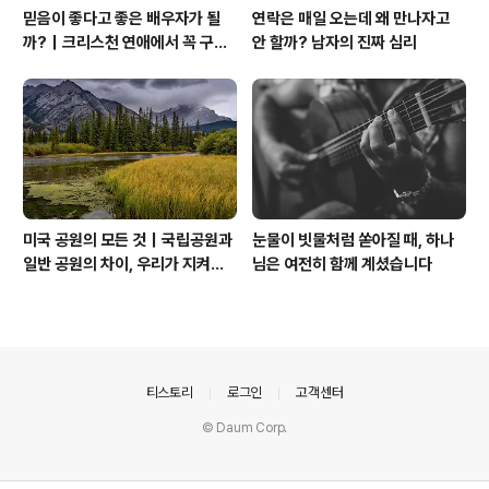
믿음이 좋다고 좋은 배우자가 될
연락은 매일 오는데 왜 만나자고
까?｜크리스천 연애에서 꼭 구별
안 할까? 남자의 진짜 심리
해야 할 것
미국 공원의 모든 것｜국립공원과
눈물이 빗물처럼 쏟아질 때, 하나
일반 공원의 차이, 우리가 지켜야
님은 여전히 함께 계셨습니다
할 자연
의안내
티스토리
로그인
고객센터
© Daum Corp.